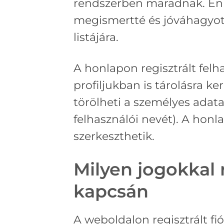
rendszerben maradnak. Enne
megismertté és jóváhagyott
listájára.
A honlapon regisztrált felh
profiljukban is tárolásra k
törölheti a személyes adata
felhasználói nevét). A hon
szerkeszthetik.
Milyen jogokkal 
kapcsán
A weboldalon regisztrált fi