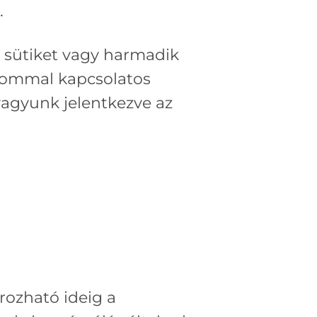
.
, sütiket vagy harmadik
alommal kapcsolatos
 vagyunk jelentkezve az
ozható ideig a