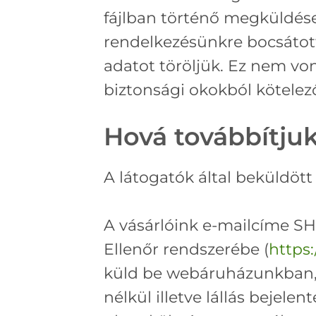
fájlban történő megküldése
rendelkezésünkre bocsátot
adatot töröljük. Ez nem von
biztonsági okokból kötele
Hová továbbítjuk
A látogatók által beküldöt
A vásárlóink e-mailcíme SH
Ellenőr rendszerébe (
https
küld be webáruházunkban, eb
nélkül illetve lállás bejele