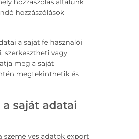
ely hozzászólás általunk
landó hozzászólások
atai a saját felhasználói
, szerkesztheti vagy
atja meg a saját
intén megtekinthetik és
a saját adatai
 a személyes adatok export