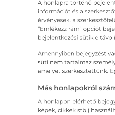
A honlapra történő bejelent
információt és a szerkesztőf
érvényesek, a szerkesztőfel
“Emlékezz rám” opciót bejel
bejelentkezési sütik eltávol
Amennyiben bejegyzést vagy
süti nem tartalmaz személy
amelyet szerkesztettünk. E
Más honlapokról szár
A honlapon elérhető bejegy
képek, cikkek stb.) haszná