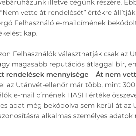
webáruházunk illetve cégünk részére. Eb
 “Nem vette át rendelését” értékre állítjá
rgó Felhasználó e-mailcímének bekódol
ékelést kap.
 Felhasználók választhatják csak az Utá
 vagy magasabb reputációs átlaggal bír, 
ett rendelések mennyisége
–
Át nem vet
l az Utánvét-ellenőr már több, mint 300
álók e-mail címének HASH értéke összevet
es adat még bekódolva sem kerül át az 
 azonosításra alkalmas személyes adatok