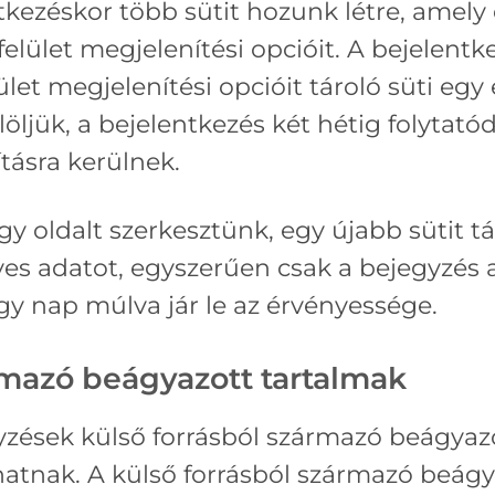
kezéskor több sütit hozunk létre, amely 
elület megjelenítési opcióit. A bejelentk
ület megjelenítési opcióit tároló süti eg
öljük, a bejelentkezés két hétig folytatód
ításra kerülnek.
 oldalt szerkesztünk, egy újabb sütit tá
es adatot, egyszerűen csak a bejegyzés a
gy nap múlva jár le az érvényessége.
mazó beágyazott tartalmak
zések külső forrásból származó beágyazot
lhatnak. A külső forrásból származó beág