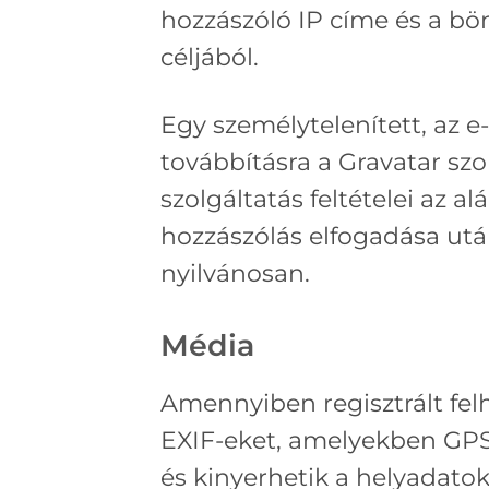
hozzászóló IP címe és a bö
céljából.
Egy személytelenített, az e
továbbításra a Gravatar szo
szolgáltatás feltételei az 
hozzászólás elfogadása utá
nyilvánosan.
Média
Amennyiben regisztrált felha
EXIF-eket, amelyekben GPS p
és kinyerhetik a helyadato