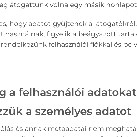
eglátogattunk volna egy másik honlapot
s, hogy adatot gyűjtenek a látogatókról
t használnak, figyelik a beágyazott tart
a rendelkezünk felhasználói fiókkal és be
g a felhasználói adatokat
zzük a személyes adatot
zólás és annak metaadatai nem meghatár