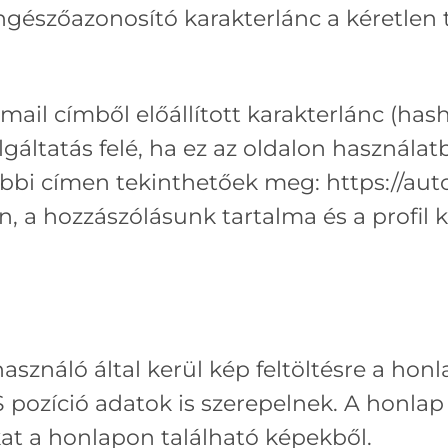
ngészőazonosító karakterlánc a kéretlen 
-mail címből előállított karakterlánc (ha
lgáltatás felé, ha ez az oldalon használat
alábbi címen tekinthetőek meg: https://aut
n, a hozzászólásunk tartalma és a profil 
sználó által kerül kép feltöltésre a honla
ozíció adatok is szerepelnek. A honlap l
kat a honlapon található képekből.