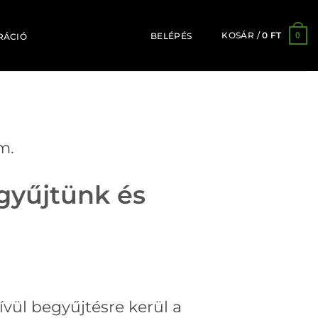
KOSÁR /
0
FT
0
BELÉPÉS
RÁCIÓ
m.
gyűjtünk és
vül begyűjtésre kerül a