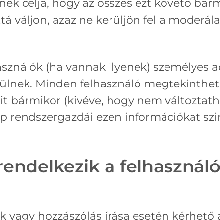
k célja, hogy az összes ezt követő bárm
á váljon, azaz ne kerüljön fel a moderá
asználók (ha vannak ilyenek) személyes ad
erülnek. Minden felhasználó megtekintheti
it bármikor (kivéve, hogy nem változtath
lap rendszergazdái ezen információkat sz
rendelkezik a felhasználó 
ók vagy hozzászólás írása esetén kérhető