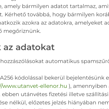
, amely bármilyen adatot tartalmaz, ami
t. Kérhető továbbá, hogy bármilyen ko
atkozik azokra az adatokra, amelyeket ad
ző megőriznünk.
 az adatokat
t hozzászólásokat automatikus spamszűrő 
A256 kódolással bekerül bejelentésünk es
://www.utanvet-ellenor.hu
), amennyiben 
ben utánvétes fizetési illetve szállítási
ntése nélkül, előzetes jelzés hiányában ne