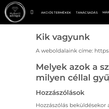
Skip
to
MÁ
AKCIÓS TERMÉKEK
TANÁCSADÁS
content
Kik vagyunk
A weboldalaink címe: https
Melyek azok a s
milyen céllal gy
Hozzászólások
Hozzászólás beküldésekor a