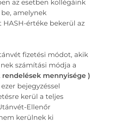
ben az esetben kollégáink
k be, amelynek
t HASH-értéke bekerül az
nvét fizetési módot, akik
ennek számítási módja a
t rendelések mennyisége )
 ezer bejegyzéssel
ésre kerül a teljes
Utánvét-Ellenőr
 nem kerülnek ki