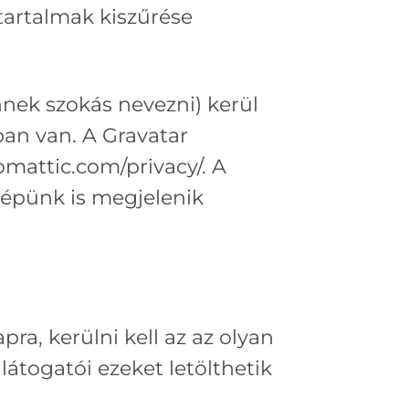
tartalmak kiszűrése
shnek szokás nevezni) kerül
ban van. A Gravatar
omattic.com/privacy/. A
képünk is megjelenik
pra, kerülni kell az az olyan
átogatói ezeket letölthetik