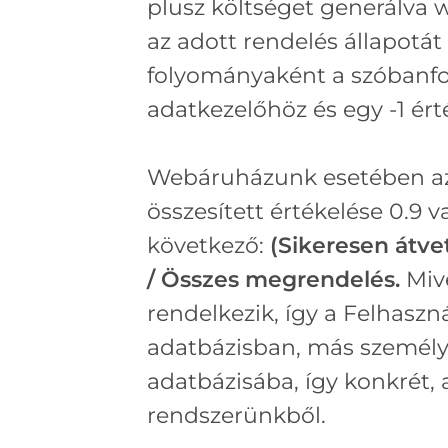
plusz költséget generálva 
az adott rendelés állapotát
folyományaként a szóbanfo
adatkezelőhöz és egy -1 ért
Webáruházunk esetében azon
összesített értékelése 0.9
következő:
(
Sikeresen átv
/ Összes megrendelés.
Mive
rendelkezik, így a Felhaszn
adatbázisban, más személy
adatbázisába, így konkrét,
rendszerünkből.