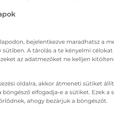
lapok
nlapodon, bejelentkezve maradhatsz a me
sütiben. A tárolás a te kényelmi célokat 
zeket az adatmezőket ne kelljen kitölten
ezési oldalra, akkor átmeneti sütiket ál
 böngésző elfogadja-e a sütiket. Ezek a
törlődnek, ahogy bezárjuk a böngészőt.