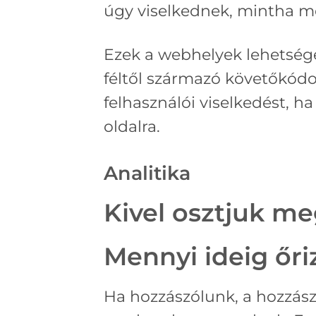
úgy viselkednek, mintha m
Ezek a webhelyek lehetsége
féltől származó követőkódo
felhasználói viselkedést, h
oldalra.
Analitika
Kivel osztjuk me
Mennyi ideig őri
Ha hozzászólunk, a hozzás