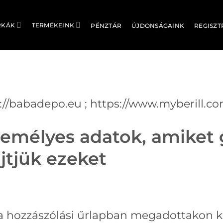
RKÁK
TERMÉKEINK
PÉNZTÁR
ÚJDONSÁGAINK
REGISZT
://babadepo.eu ; https://www.myberill.co
zemélyes adatok, amiket 
űjtjük ezeket
 hozzászólási űrlapban megadottakon kí