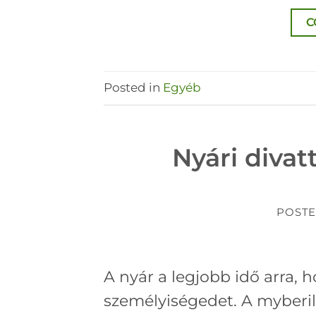
C
Posted in
Egyéb
Nyári divat
POST
A nyár a legjobb idő arra,
személyiségedet. A myberi