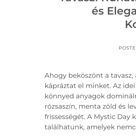
és Eleg
Ko
POST
Ahogy beköszönt a tavasz, a
kápráztat el minket. Az ide
könnyed anyagok dominálnak
rózsaszín, menta zöld és lev
frissességét. A Mystic Day 
találhatunk, amelyek nemcs