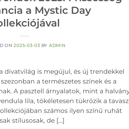
ancia a Mystic Day
llekciójával
ED ON
2025-03-03
BY
ADMIN
 divatvilág is megújul, és új trendekkel
i szezonban a természetes színek és a
. A pasztell árnyalatok, mint a halván
endula lila, tökéletesen tükrözik a tavasz
kollekciójában számos ilyen színű ruhát
ak stílusosak, de […]