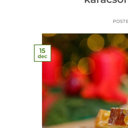
POST
15
dec