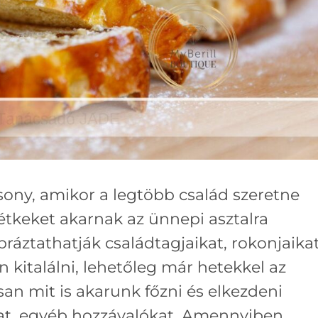
sony, amikor a legtöbb család szeretne
étkeket akarnak az ünnepi asztalra
práztathatják családtagjaikat, rokonjaikat
 kitalálni, lehetőleg már hetekkel az
an mit is akarunk főzni és elkezdeni
at, egyéb hozzávalókat. Amennyiben