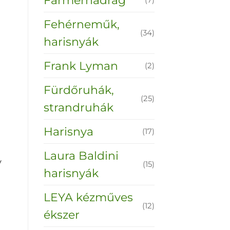
Fehérneműk,
(34)
harisnyák
Frank Lyman
(2)
Fürdőruhák,
(25)
strandruhák
Harisnya
(17)
Laura Baldini
y
(15)
harisnyák
LEYA kézműves
(12)
ékszer