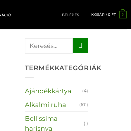
KOSÁR /
0
FT
0
BELÉPÉS
RÁCIÓ
TERMÉKKATEGÓRIÁK
Ajándékkártya
(4)
Alkalmi ruha
(101)
Bellissima
(1)
harisnya