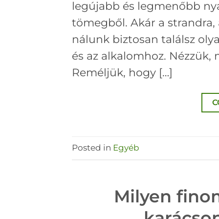
legújabb és legmenőbb nyá
tömegből. Akár a strandra, 
nálunk biztosan találsz ol
és az alkalomhoz. Nézzük,
Reméljük, hogy […]
C
Posted in
Egyéb
Milyen fino
karácson