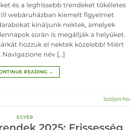
ket és a legfrissebb trendeket tökéletes
ill webáruházban kiemelt figyelmet
 darabokat kínáljunk nektek, amelyek
ennapok során is megállják a helyüket.
rkát hozzuk el nektek közelebb! Miért
 Navigazione név […]
ONTINUE READING
→
Szóljon ho
EGYÉB
rendek 2025: Frissesség