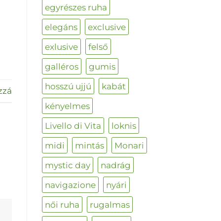
egyrészes ruha
elegáns
exclusive
exlusive
felső
galléros
gumis
hosszú ujjú
kabát
zzá
kényelmes
Livello di Vita
loknis
midi
mintás
Monari
mystic day
nadrág
navigazione
nyári
női ruha
rugalmas