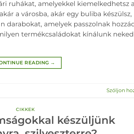
ri ruhákat, amelyekkel kiemelkedhetsz 
akár a városba, akár egy buliba készülsz,
yan darabokat, amelyek passzolnak hozzá
 milyen termékcsaládokat kínálunk neked
ONTINUE READING
→
Szóljon ho
CIKKEK
mságokkal készüljünk
yra, szilveszterre?