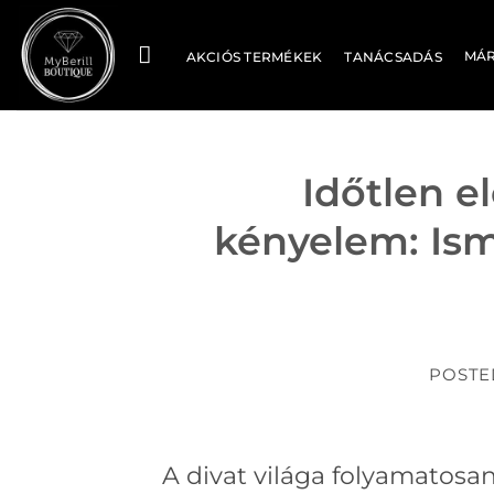
Skip
to
MÁ
AKCIÓS TERMÉKEK
TANÁCSADÁS
content
Időtlen e
kényelem: Is
POSTE
A divat világa folyamatosa