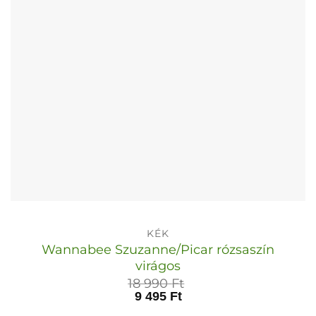
termékoldalon
választhatók
ki
KÉK
Wannabee Szuzanne/Picar rózsaszín
virágos
18 990
Ft
9 495
Ft