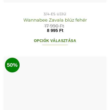
3/4-ES UJJÚ
Wannabee Zavala blúz fehér
17 990
Ft
8 995
Ft
OPCIÓK VÁLASZTÁSA
Ennek
a
terméknek
50%
több
variációja
van.
A
változatok
a