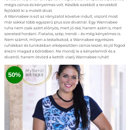
mégis csinos és kényelmes volt. Később ezekből a tervekből
fejlődött ki a molett divat.
A Wannabee is ezt az irányzatot követve indult, viszont most
már sokkal több egyszerű plus size divatnál. Egy Wannabee
ruha nem csak azért előnyös, mert jó rád, hanem azért is, mert
szereted hordani. Fiatalos, szép, trendi – és még kényelmes is.
Nem számít, milyen a testalkatod, a Wannabee egyrészes
ruhákban és tunikákban elképesztően csinos leszel, és jól fogod
érezni magad a bőrödben. Ne mondj le a kényelemről és a
divatról, hanem ötvözd a kettőt: viselj Wannabee ruhát!
50%