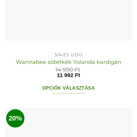
3/4-ES UJJÚ
Wannabee sötétkék Yolanda kardigán
14 990
Ft
11 992
Ft
OPCIÓK VÁLASZTÁSA
Ennek
a
terméknek
20%
több
variációja