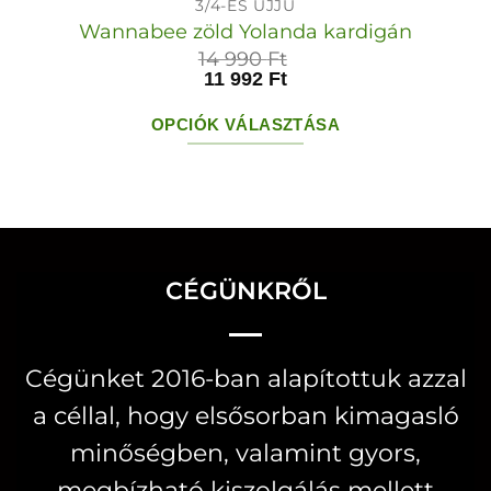
3/4-ES UJJÚ
Wannabee zöld Yolanda kardigán
14 990
Ft
11 992
Ft
OPCIÓK VÁLASZTÁSA
Ennek
a
terméknek
több
variációja
CÉGÜNKRŐL
van.
A
Cégünket 2016-ban alapítottuk azzal
változatok
a céllal, hogy elsősorban kimagasló
a
termékoldalon
minőségben, valamint gyors,
választhatók
megbízható kiszolgálás mellett