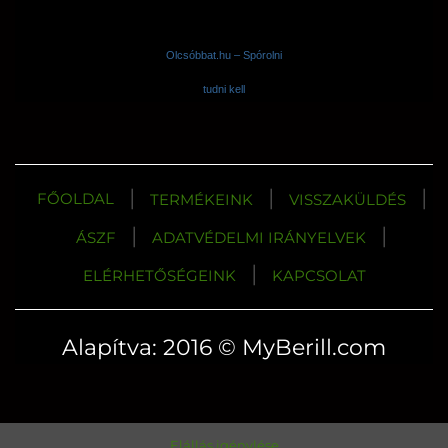
Olcsóbbat.hu – Spórolni
tudni kell
|
|
|
FŐOLDAL
TERMÉKEINK
VISSZAKÜLDÉS
|
|
ÁSZF
ADATVÉDELMI IRÁNYELVEK
|
ELÉRHETŐSÉGEINK
KAPCSOLAT
Alapítva: 2016 © MyBerill.com
Elállás igénylése