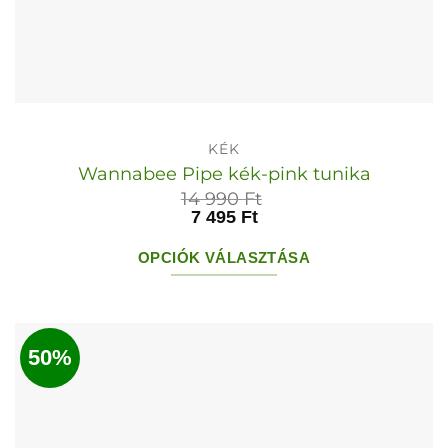
KÉK
Wannabee Pipe kék-pink tunika
14 990
Ft
7 495
Ft
OPCIÓK VÁLASZTÁSA
Ennek
a
terméknek
50%
több
variációja
van.