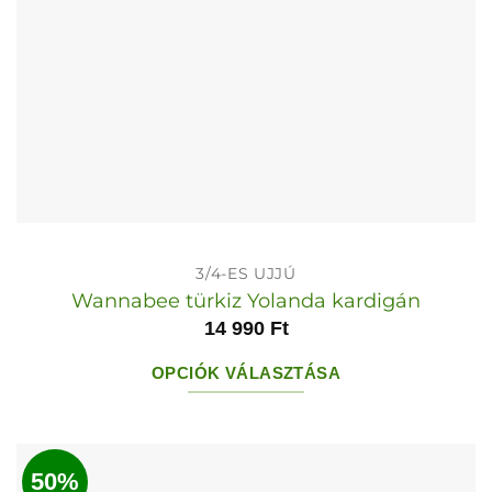
3/4-ES UJJÚ
Wannabee türkiz Yolanda kardigán
14 990
Ft
OPCIÓK VÁLASZTÁSA
Ennek
a
terméknek
50%