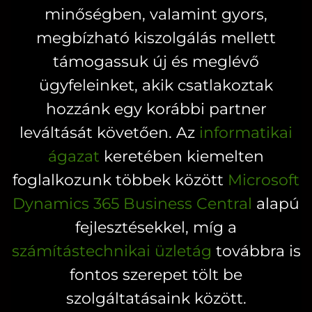
termékoldalon
minőségben, valamint gyors,
választhatók
megbízható kiszolgálás mellett
ki
támogassuk új és meglévő
ügyfeleinket, akik csatlakoztak
hozzánk egy korábbi partner
leváltását követően. Az
informatikai
ágazat
keretében kiemelten
foglalkozunk többek között
Microsoft
Dynamics 365 Business Central
alapú
fejlesztésekkel, míg a
számítástechnikai üzletág
továbbra is
fontos szerepet tölt be
szolgáltatásaink között.