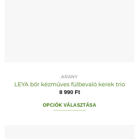
ARANY
LEYA bőr kézműves fülbevaló kerek trio
8 990
Ft
OPCIÓK VÁLASZTÁSA
Ennek
a
terméknek