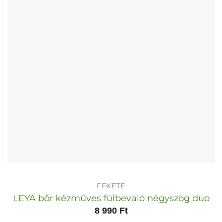
a
termékoldalon
választhatók
ki
FEKETE
LEYA bőr kézműves fülbevaló négyszög duo
8 990
Ft