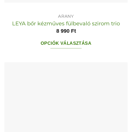
ARANY
LEYA bőr kézműves fülbevaló szirom trio
8 990
Ft
OPCIÓK VÁLASZTÁSA
Ennek
a
terméknek
több
variációja
van.
A
változatok
a
termékoldalon