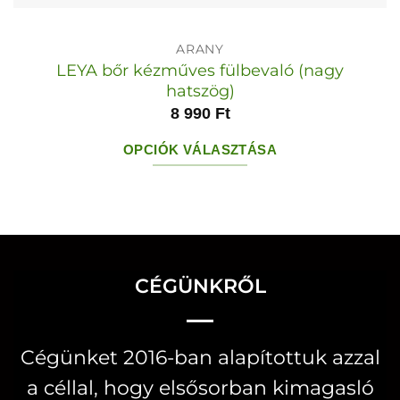
ARANY
LEYA bőr kézműves fülbevaló (nagy
hatszög)
8 990
Ft
OPCIÓK VÁLASZTÁSA
Ennek
a
terméknek
több
variációja
CÉGÜNKRŐL
van.
A
Cégünket 2016-ban alapítottuk azzal
változatok
a céllal, hogy elsősorban kimagasló
a