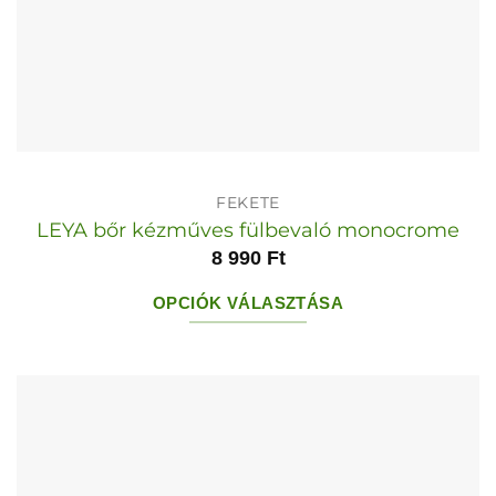
FEKETE
LEYA bőr kézműves fülbevaló monocrome
8 990
Ft
OPCIÓK VÁLASZTÁSA
Ennek
a
terméknek
több
variációja