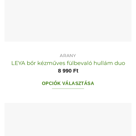
ARANY
LEYA bőr kézműves fülbevaló hullám duo
8 990
Ft
OPCIÓK VÁLASZTÁSA
Ennek
a
terméknek
több
variációja