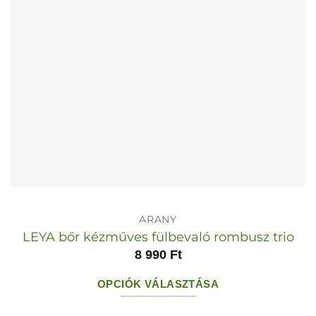
választhatók
ki
ARANY
LEYA bőr kézműves fülbevaló rombusz trio
8 990
Ft
OPCIÓK VÁLASZTÁSA
Ennek