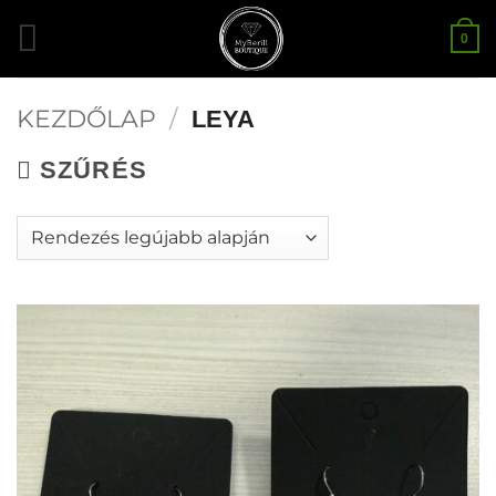
Skip
0
to
content
KEZDŐLAP
/
LEYA
SZŰRÉS