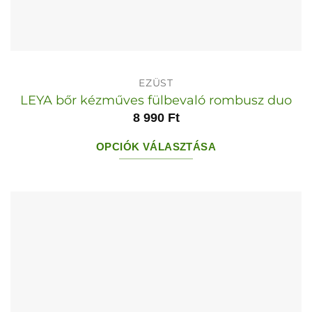
EZÜST
LEYA bőr kézműves fülbevaló rombusz duo
8 990
Ft
OPCIÓK VÁLASZTÁSA
Ennek
a
terméknek
több
variációja
van.
A
változatok