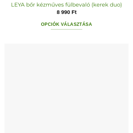
LEYA bőr kézműves fülbevaló (kerek duo)
8 990
Ft
OPCIÓK VÁLASZTÁSA
Ennek
a
terméknek
több
variációja
van.
A
változatok
a
termékoldalon
választhatók
ki