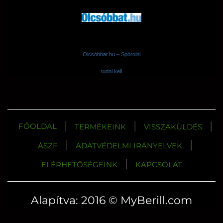
Olcsóbbat.hu – Spórolni
tudni kell
|
|
|
FŐOLDAL
TERMÉKEINK
VISSZAKÜLDÉS
|
|
ÁSZF
ADATVÉDELMI IRÁNYELVEK
|
ELÉRHETŐSÉGEINK
KAPCSOLAT
Alapítva: 2016 © MyBerill.com