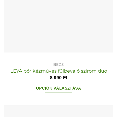
BÉZS
LEYA bőr kézműves fülbevaló szirom duo
8 990
Ft
OPCIÓK VÁLASZTÁSA
Ennek
a
terméknek