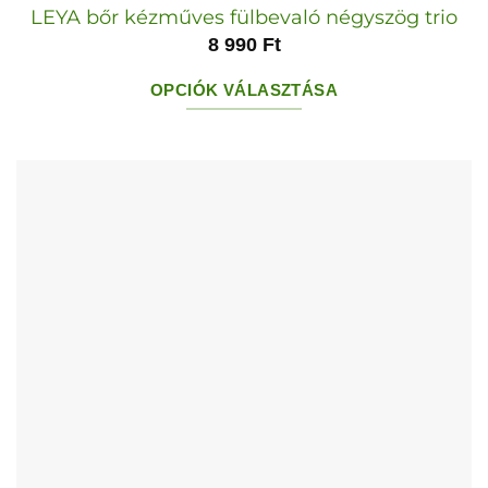
LEYA bőr kézműves fülbevaló négyszög trio
8 990
Ft
OPCIÓK VÁLASZTÁSA
Ennek
a
terméknek
több
variációja
van.
A
változatok
a
termékoldalon
választhatók
ki