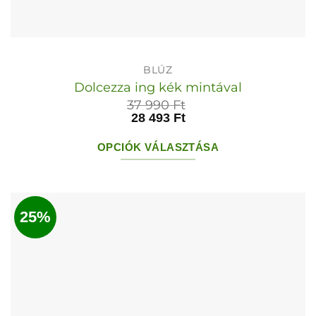
BLÚZ
Dolcezza ing kék mintával
37 990
Ft
28 493
Ft
OPCIÓK VÁLASZTÁSA
Ennek
a
terméknek
25%
több
variációja
van.
A
változatok