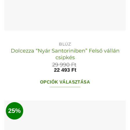
BLÚZ
Dolcezza “Nyár Santoriniben” Felső vállán
csipkés
29 990
Ft
22 493
Ft
OPCIÓK VÁLASZTÁSA
Ennek
a
terméknek
25%
több
variációja