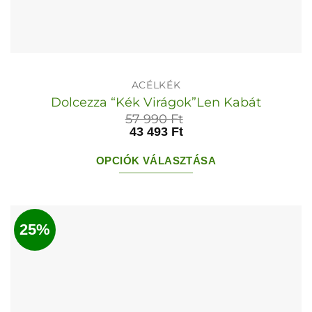
ACÉLKÉK
Dolcezza “Kék Virágok”Len Kabát
57 990
Ft
43 493
Ft
OPCIÓK VÁLASZTÁSA
Ennek
a
terméknek
25%
több
variációja
van.
A