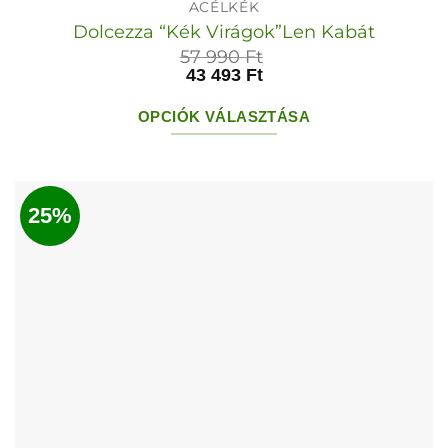
ACÉLKÉK
Dolcezza “Kék Virágok”Len Kabát
57 990
Ft
43 493
Ft
OPCIÓK VÁLASZTÁSA
Ennek
a
terméknek
25%
több
variációja
van.
A
változatok
a
termékoldalon
választhatók