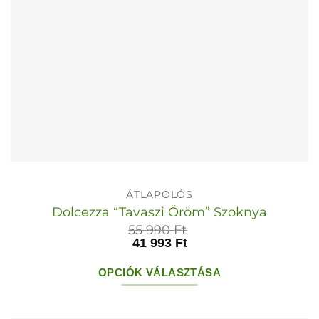
ki
ÁTLAPOLÓS
Dolcezza “Tavaszi Öröm” Szoknya
55 990
Ft
41 993
Ft
OPCIÓK VÁLASZTÁSA
Ennek
a