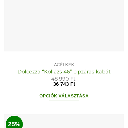
ACÉLKÉK
Dolcezza “Kollázs 46” cipzáras kabát
48 990
Ft
36 743
Ft
OPCIÓK VÁLASZTÁSA
Ennek
a
terméknek
25%