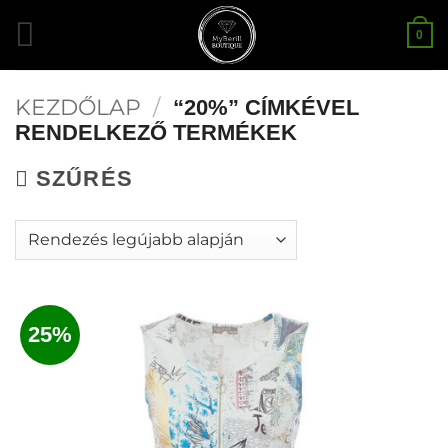
Skip
0
to
content
KEZDŐLAP
/
“20%” CÍMKÉVEL
RENDELKEZŐ TERMÉKEK
SZŰRÉS
25%