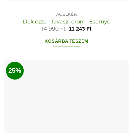
ACÉLKÉK
Dolcezza “Tavaszi öröm” Esernyő
14 990
Ft
11 243
Ft
KOSÁRBA TESZEM
25%