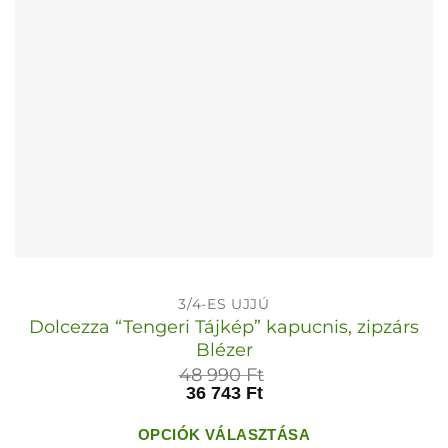
3/4-ES UJJÚ
Dolcezza “Tengeri Tájkép” kapucnis, zipzárs
Blézer
48 990
Ft
36 743
Ft
OPCIÓK VÁLASZTÁSA