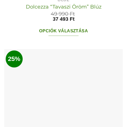
Dolcezza “Tavaszi Öröm” Blúz
49 990
Ft
37 493
Ft
OPCIÓK VÁLASZTÁSA
Ennek
a
terméknek
25%
több
variációja
van.
A
változatok
a
termékoldalon
választhatók