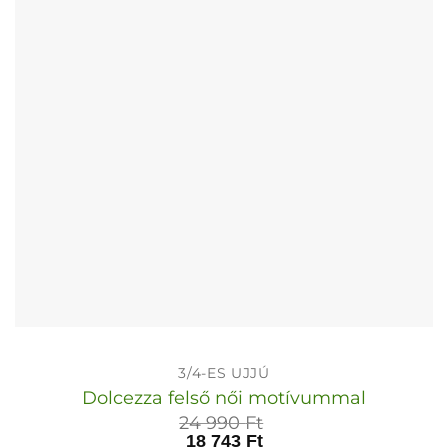
a
termékoldalon
választhatók
ki
3/4-ES UJJÚ
Dolcezza felső női motívummal
24 990
Ft
18 743
Ft