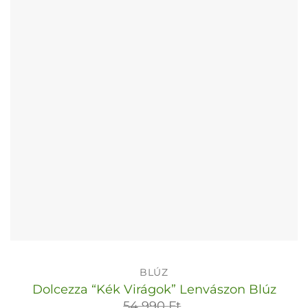
változatok
a
termékoldalon
választhatók
ki
BLÚZ
Dolcezza “Kék Virágok” Lenvászon Blúz
54 990
Ft