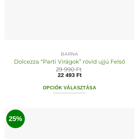
BARNA
Dolcezza “Parti Virágok” rövid ujjú Felső
29 990
Ft
22 493
Ft
OPCIÓK VÁLASZTÁSA
Ennek
a
terméknek
25%
több
variációja