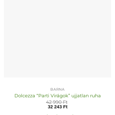
termékoldalon
választhatók
ki
BARNA
Dolcezza “Parti Virágok” ujjatlan ruha
42 990
Ft
32 243
Ft