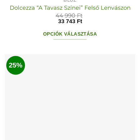
BLÚZ
Dolcezza “A Tavasz Színei” Felső Lenvászon
44 990
Ft
33 743
Ft
OPCIÓK VÁLASZTÁSA
Ennek
a
terméknek
25%
több
variációja
van.
A
változatok
a
termékoldalon
választhatók