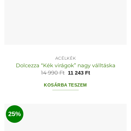
ACÉLKÉK
Dolcezza “Kék virágok” nagy válltáska
14 990
Ft
11 243
Ft
KOSÁRBA TESZEM
25%