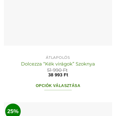
ÁTLAPOLÓS
Dolcezza “Kék virágok” Szoknya
51 990
Ft
38 993
Ft
OPCIÓK VÁLASZTÁSA
Ennek
a
terméknek
25%