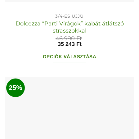
3/4-ES UJJÚ
Dolcezza “Parti Virágok” kabát átlátszó
strasszokkal
46 990
Ft
35 243
Ft
OPCIÓK VÁLASZTÁSA
Ennek
a
terméknek
25%
több
variációja
van.
A
változatok
a