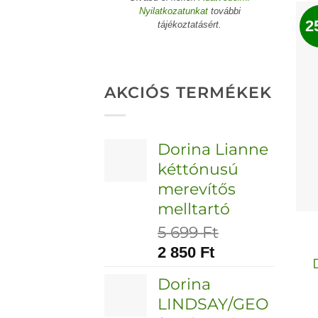
Nyilatkozatunkat
további
2
tájékoztatásért.
AKCIÓS TERMÉKEK
Dorina Lianne
kéttónusú
merevítős
melltartó
5 699
Ft
2 850
Ft
Dorina
LINDSAY/GEO