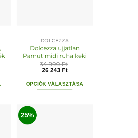
dalon
termékoldalon
tók
választhatók
ki
DOLCEZZA
,
Dolcezza ujjatlan
ék
Pamut midi ruha keki
34 990
Ft
26 243
Ft
A
OPCIÓK VÁLASZTÁSA
Ennek
a
ek
terméknek
25%
több
variációja