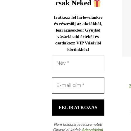
csak Neked
Iratkozz fel hírlevelünkre
és részesülj az akciókból,
leárazásokból! Gyűjtsd
vásárlásaid értékét és
csatlakozz VIP Vásárlói
körünkhöz!
Nem küldünk levélszemetet!
Olvasd el kérlek
Adatvédelmi