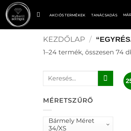
Skip
to
MÁ
AKCIÓS TERMÉKEK
TANÁCSADÁS
content
KEZDŐLAP
/
“EGYRÉS
1–24 termék, összesen 74 d
2
MÉRETSZŰRŐ