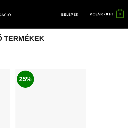
KOSÁR /
0
0
FT
BELÉPÉS
RÁCIÓ
Ő TERMÉKEK
25%