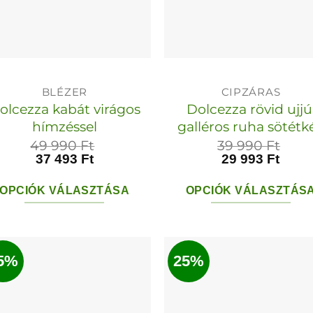
a
termékol
termékoldalon
választha
választhatók
ki
ki
BLÉZER
CIPZÁRAS
olcezza kabát virágos
Dolcezza rövid ujjú
hímzéssel
galléros ruha sötétk
49 990
Ft
39 990
Ft
37 493
Ft
29 993
Ft
OPCIÓK VÁLASZTÁSA
OPCIÓK VÁLASZTÁS
Ennek
Ennek
a
a
terméknek
termékn
5%
25%
több
több
variációja
variációja