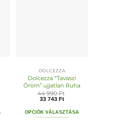
van.
A
k
változatok
a
dalon
termékoldalon
tók
választhatók
ki
DOLCEZZA
Dolcezza “Tavaszi
Öröm” ujjatlan Ruha
44 990
Ft
33 743
Ft
A
OPCIÓK VÁLASZTÁSA
Ennek
a