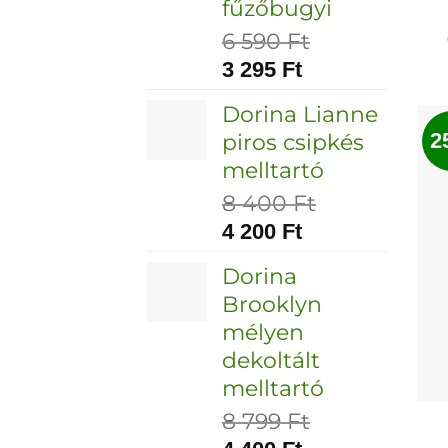
fűzőbugyi
6 590
Ft
3 295
Ft
Dorina Lianne
2
piros csipkés
melltartó
8 400
Ft
4 200
Ft
Dorina
Brooklyn
mélyen
dekoltált
melltartó
8 799
Ft