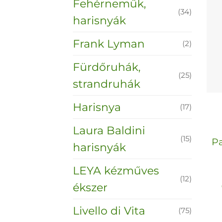
Fehérneműk,
(34)
harisnyák
Frank Lyman
(2)
Fürdőruhák,
(25)
strandruhák
Harisnya
(17)
Laura Baldini
(15)
Pa
harisnyák
LEYA kézműves
(12)
ékszer
Livello di Vita
(75)