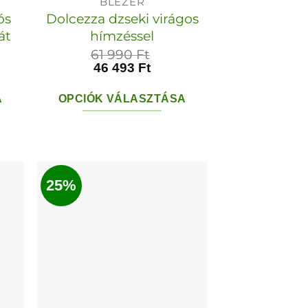
BLÉZER
ós
Dolcezza dzseki virágos
át
hímzéssel
61 990
Ft
46 493
Ft
A
OPCIÓK VÁLASZTÁSA
Ennek
a
ek
terméknek
25%
több
variációja
van.
A
k
változatok
a