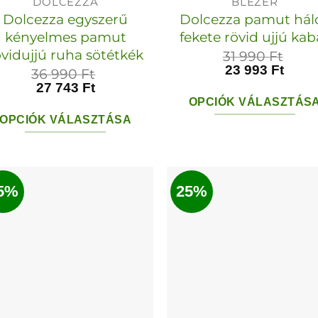
DOLCEZZA
BLÉZER
Dolcezza egyszerű
Dolcezza pamut hál
kényelmes pamut
fekete rövid ujjú kab
övidujjú ruha sötétkék
31 990
Ft
23 993
Ft
36 990
Ft
27 743
Ft
OPCIÓK VÁLASZTÁS
OPCIÓK VÁLASZTÁSA
Ennek
Ennek
a
a
termékn
terméknek
5%
25%
több
több
variációja
variációja
van.
van.
A
A
változato
változatok
a