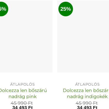
terméknek
termékn
5%
25%
több
több
variációja
variációja
van.
van.
A
A
változatok
változato
a
a
termékoldalon
termékol
választhatók
választha
ki
ki
ÁTLAPOLÓS
ÁTLAPOLÓS
Dolcezza len bőszárú
Dolcezza len bőszá
nadrág pink
nadrág indigokék
45 990
Ft
45 990
Ft
34 493
Ft
34 493
Ft