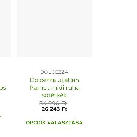
van.
A
k
változatok
a
dalon
termékoldalon
tók
választhatók
ki
DOLCEZZA
Dolcezza ujjatlan
os
Pamut midi ruha
sötétkék
34 990
Ft
26 243
Ft
A
OPCIÓK VÁLASZTÁSA
Ennek