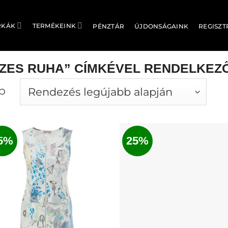
RKÁK
TERMÉKEINK
PÉNZTÁR
ÚJDONSÁGAINK
REGISZT
ZES RUHA” CÍMKÉVEL RENDELKEZ
Sorted
b
by
latest
5%
25%