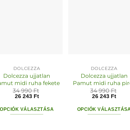
van.
van.
A
A
változatok
változato
a
a
termékoldalon
termékol
választhatók
választha
ki
ki
DOLCEZZA
DOLCEZZA
Dolcezza ujjatlan
Dolcezza ujjatlan
mut midi ruha fekete
Pamut midi ruha pir
34 990
Ft
34 990
Ft
26 243
Ft
26 243
Ft
OPCIÓK VÁLASZTÁSA
OPCIÓK VÁLASZTÁS
Ennek
Ennek
a
a