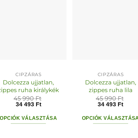
van.
van.
A
A
változatok
változato
a
a
termékoldalon
termékol
választhatók
választha
ki
ki
CIPZÁRAS
CIPZÁRAS
Dolcezza ujjatlan,
Dolcezza ujjatlan,
zippes ruha királykék
zippes ruha lila
45 990
Ft
45 990
Ft
34 493
Ft
34 493
Ft
OPCIÓK VÁLASZTÁSA
OPCIÓK VÁLASZTÁS
Ennek
Ennek
a
a