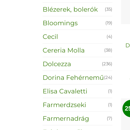
Blézerek, bolerók
(35)
Bloomings
(19)
Cecil
(4)
D
Cereria Molla
(38)
Dolcezza
(236)
Dorina Fehérnemű
(24)
Elisa Cavaletti
(1)
Farmerdzseki
(1)
2
Farmernadrág
(7)