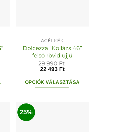
ACÉLKÉK
6”
Dolcezza “Kollázs 46”
felső rövid ujjú
29 990
Ft
22 493
Ft
A
OPCIÓK VÁLASZTÁSA
Ennek
a
ek
terméknek
25%
több
variációja