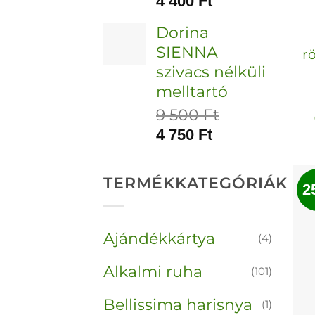
4 400
Ft
Dorina
SIENNA
r
szivacs nélküli
melltartó
9 500
Ft
4 750
Ft
TERMÉKKATEGÓRIÁK
2
Ajándékkártya
(4)
Alkalmi ruha
(101)
Bellissima harisnya
(1)