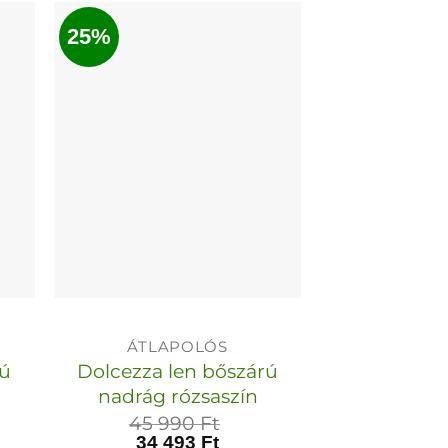
ek
terméknek
25%
több
variációja
van.
A
k
változatok
a
dalon
termékoldalon
tók
választhatók
ki
ÁTLAPOLÓS
rú
Dolcezza len bőszárú
nadrág rózsaszín
45 990
Ft
34 493
Ft