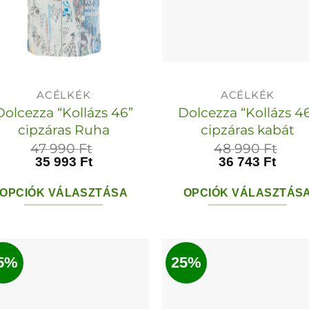
ACÉLKÉK
ACÉLKÉK
Dolcezza “Kollázs 46”
Dolcezza “Kollázs 4
cipzáras Ruha
cipzáras kabát
47 990
Ft
48 990
Ft
35 993
Ft
36 743
Ft
OPCIÓK VÁLASZTÁSA
OPCIÓK VÁLASZTÁS
Ennek
Ennek
a
a
terméknek
termékn
5%
25%
több
több
variációja
variációja