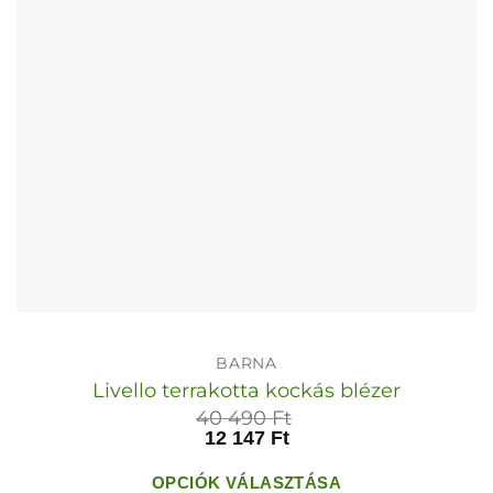
termékoldalon
választhatók
ki
BARNA
Livello terrakotta kockás blézer
40 490
Ft
12 147
Ft
OPCIÓK VÁLASZTÁSA