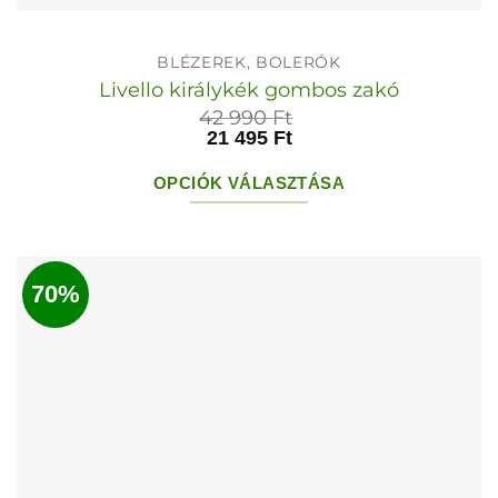
BLÉZEREK, BOLERÓK
Livello királykék gombos zakó
42 990
Ft
21 495
Ft
OPCIÓK VÁLASZTÁSA
Ennek
a
terméknek
70%
több
variációja
van.
A
változatok
a