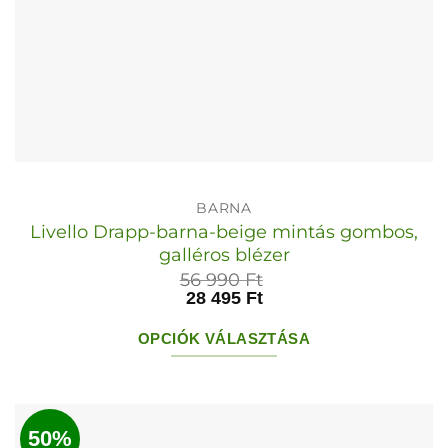
BARNA
Livello Drapp-barna-beige mintás gombos,
galléros blézer
56 990
Ft
28 495
Ft
OPCIÓK VÁLASZTÁSA
Ennek
a
terméknek
50%