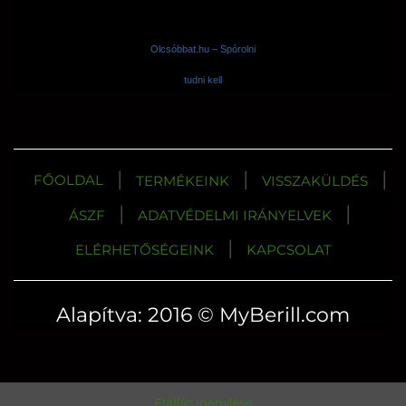
Olcsóbbat.hu – Spórolni
tudni kell
|
|
|
FŐOLDAL
TERMÉKEINK
VISSZAKÜLDÉS
|
|
ÁSZF
ADATVÉDELMI IRÁNYELVEK
|
ELÉRHETŐSÉGEINK
KAPCSOLAT
Alapítva: 2016 © MyBerill.com
Elállás igénylése