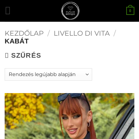
Skip
0
to
content
KEZDŐLAP
/
LIVELLO DI VITA
/
KABÁT
SZŰRÉS