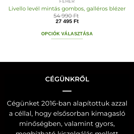
FEHÉR
Livello levél mintás gombos, galléros blézer
54 990
Ft
27 495
Ft
OPCIÓK VÁLASZTÁSA
Ennek
a
terméknek
több
variációja
CÉGÜNKRŐL
van.
A
Cégünket 2016-ban alapítottuk azzal
változatok
a céllal, hogy elsősorban kimagasló
a
termékoldalon
minőségben, valamint gyors,
választhatók
megbízható kiszolgálás mellett