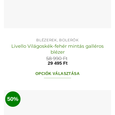
BLÉZEREK, BOLERÓK
Livello Világoskék-fehér mintás galléros
blézer
58 990
Ft
29 495
Ft
OPCIÓK VÁLASZTÁSA
Ennek
a
terméknek
50%
több
variációja