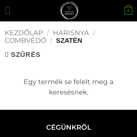
Skip
0
to
content
KEZDŐLAP
/
HARISNYA
/
COMBVÉDŐ
/
SZATÉN
SZŰRÉS
Egy termék se felelt meg a
keresésnek.
CÉGÜNKRŐL