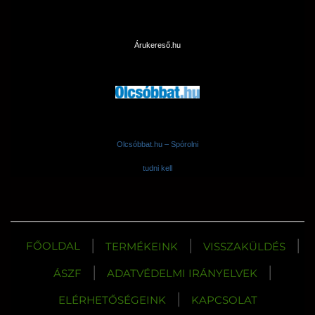
Árukereső.hu
Olcsóbbat.hu – Spórolni
tudni kell
|
|
|
FŐOLDAL
TERMÉKEINK
VISSZAKÜLDÉS
|
|
ÁSZF
ADATVÉDELMI IRÁNYELVEK
|
ELÉRHETŐSÉGEINK
KAPCSOLAT