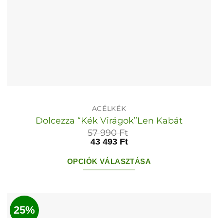
ACÉLKÉK
Dolcezza “Kék Virágok”Len Kabát
57 990
Ft
43 493
Ft
OPCIÓK VÁLASZTÁSA
Ennek
a
terméknek
25%