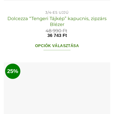
3/4-ES UJJÚ
Dolcezza “Tengeri Tájkép” kapucnis, zipzárs
Blézer
48 990
Ft
36 743
Ft
OPCIÓK VÁLASZTÁSA
Ennek
a
terméknek
25%
több
variációja
van.
A
változatok
a