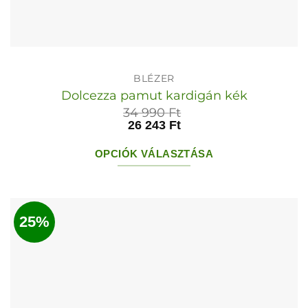
BLÉZER
Dolcezza pamut kardigán kék
34 990
Ft
26 243
Ft
OPCIÓK VÁLASZTÁSA
Ennek
a
terméknek
25%
több
variációja
van.
A