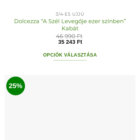
3/4-ES UJJÚ
Dolcezza “A Szél Levegője ezer színben”
Kabát
46 990
Ft
35 243
Ft
OPCIÓK VÁLASZTÁSA
Ennek
a
terméknek
25%
több
variációja
van.
A
változatok
a