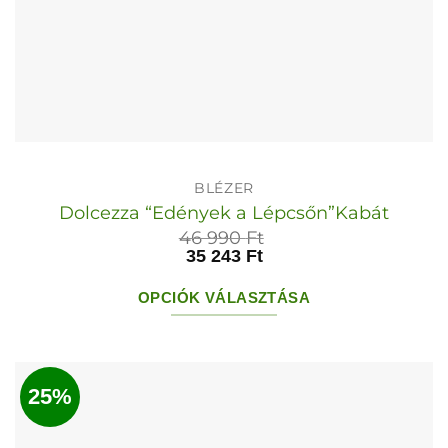
BLÉZER
Dolcezza “Edények a Lépcsőn”Kabát
46 990
Ft
35 243
Ft
OPCIÓK VÁLASZTÁSA
Ennek
a
terméknek
25%
több
variációja