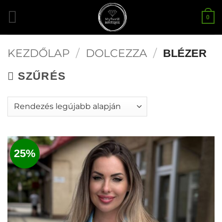
Skip
0
to
content
KEZDŐLAP
/
DOLCEZZA
/
BLÉZER
SZŰRÉS
25%