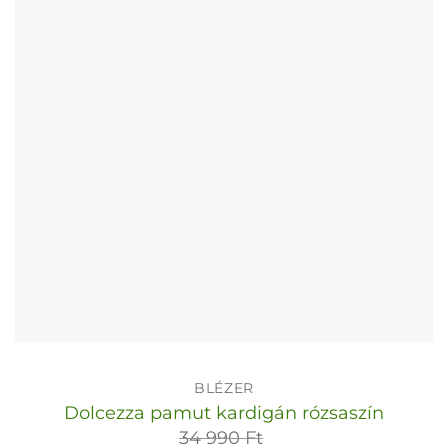
változatok
a
termékoldalon
választhatók
ki
BLÉZER
Dolcezza pamut kardigán rózsaszín
34 990
Ft