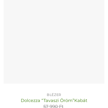
változatok
a
termékoldalon
választhatók
ki
BLÉZER
Dolcezza “Tavaszi Öröm”Kabát
57 990
Ft