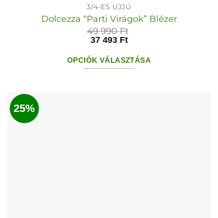
3/4-ES UJJÚ
Dolcezza “Parti Virágok” Blézer
49 990
Ft
37 493
Ft
OPCIÓK VÁLASZTÁSA
Ennek
a
terméknek
25%
több
variációja
van.
A
változatok
a
termékoldalon
választhatók