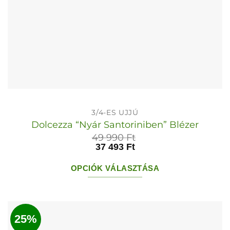
3/4-ES UJJÚ
Dolcezza “Nyár Santoriniben” Blézer
49 990
Ft
37 493
Ft
OPCIÓK VÁLASZTÁSA
Ennek
a
terméknek
25%
több