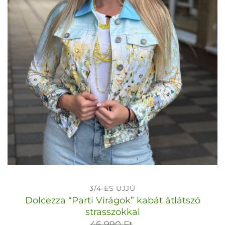
3/4-ES UJJÚ
Dolcezza “Parti Virágok” kabát átlátszó
strasszokkal
46 990
Ft