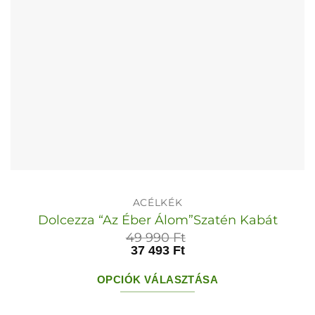
ki
ACÉLKÉK
Dolcezza “Az Éber Álom”Szatén Kabát
49 990
Ft
37 493
Ft
OPCIÓK VÁLASZTÁSA
Ennek