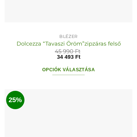
BLÉZER
Dolcezza “Tavaszi Öröm”zipzáras felső
45 990
Ft
34 493
Ft
OPCIÓK VÁLASZTÁSA
Ennek
a
terméknek
25%
több
variációja
van.
A