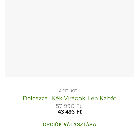
választhatók
ki
ACÉLKÉK
Dolcezza “Kék Virágok”Len Kabát
57 990
Ft
43 493
Ft
OPCIÓK VÁLASZTÁSA
Ennek