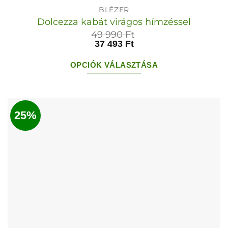
BLÉZER
Dolcezza kabát virágos hímzéssel
49 990
Ft
37 493
Ft
OPCIÓK VÁLASZTÁSA
Ennek
a
terméknek
25%
több
variációja
van.
A
változatok
a
termékoldalon