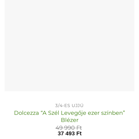
termékoldalon
választhatók
ki
3/4-ES UJJÚ
Dolcezza “A Szél Levegője ezer színben”
Blézer
49 990
Ft
37 493
Ft