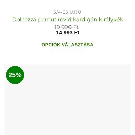
3/4-ES UJJÚ
Dolcezza pamut rövid kardigán királykék
19 990
Ft
14 993
Ft
OPCIÓK VÁLASZTÁSA
Ennek
a
terméknek
25%
több
variációja
van.
A
változatok
a
termékoldalon