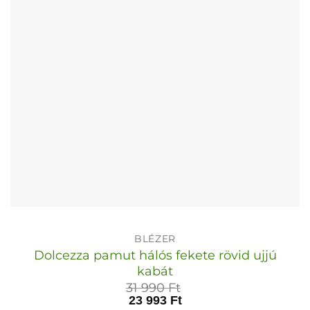
termékoldalon
választhatók
ki
BLÉZER
Dolcezza pamut hálós fekete rövid ujjú
kabát
31 990
Ft
23 993
Ft