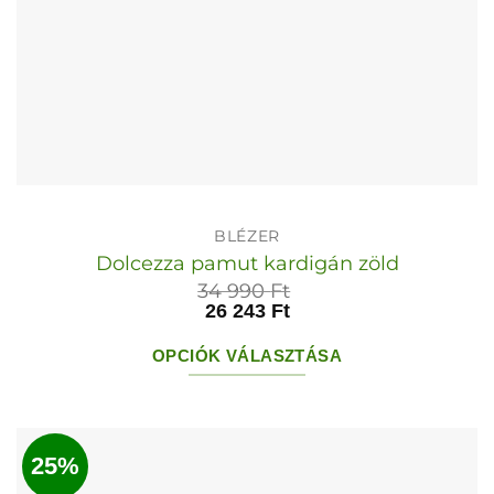
BLÉZER
Dolcezza pamut kardigán zöld
34 990
Ft
26 243
Ft
OPCIÓK VÁLASZTÁSA
Ennek
a
terméknek
25%
több