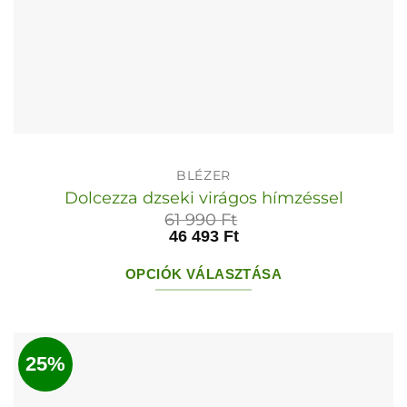
BLÉZER
Dolcezza dzseki virágos hímzéssel
61 990
Ft
46 493
Ft
OPCIÓK VÁLASZTÁSA
Ennek
a
terméknek
25%
több