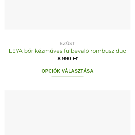
EZÜST
LEYA bőr kézműves fülbevaló rombusz duo
8 990
Ft
OPCIÓK VÁLASZTÁSA
Ennek
a
terméknek
több
variációja
van.
A