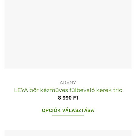
ki
ARANY
LEYA bőr kézműves fülbevaló kerek trio
8 990
Ft
OPCIÓK VÁLASZTÁSA
Ennek
a