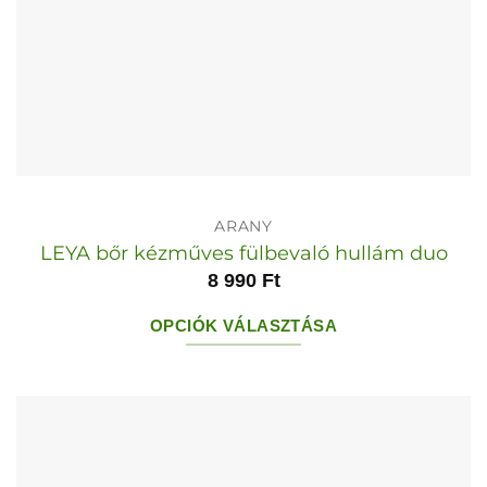
ARANY
LEYA bőr kézműves fülbevaló hullám duo
8 990
Ft
OPCIÓK VÁLASZTÁSA
Ennek
a
terméknek
több