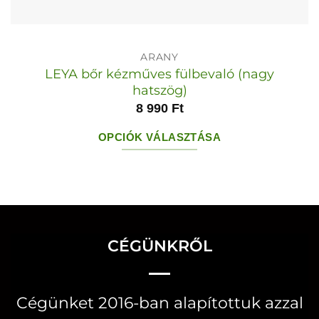
ARANY
LEYA bőr kézműves fülbevaló (nagy
hatszög)
8 990
Ft
OPCIÓK VÁLASZTÁSA
Ennek
a
terméknek
több
variációja
CÉGÜNKRŐL
van.
A
Cégünket 2016-ban alapítottuk azzal
változatok