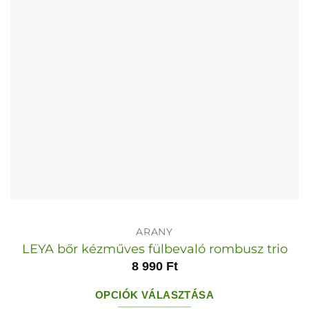
termékoldalon
választhatók
ki
ARANY
LEYA bőr kézműves fülbevaló rombusz trio
8 990
Ft
OPCIÓK VÁLASZTÁSA