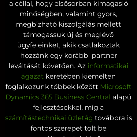
a céllal, hogy elsősorban kimagasló
a
termékoldalon
minőségben, valamint gyors,
választhatók
megbízható kiszolgálás mellett
ki
támogassuk új és meglévő
ügyfeleinket, akik csatlakoztak
hozzánk egy korábbi partner
leváltását követően. Az
informatikai
ágazat
keretében kiemelten
foglalkozunk többek között
Microsoft
Dynamics 365 Business Central
alapú
fejlesztésekkel, míg a
számítástechnikai üzletág
továbbra is
fontos szerepet tölt be