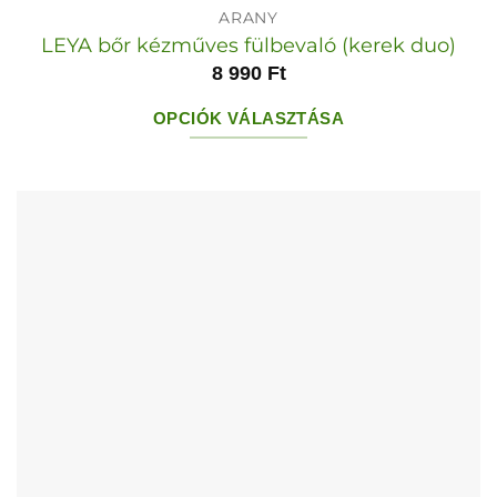
ARANY
LEYA bőr kézműves fülbevaló (kerek duo)
8 990
Ft
OPCIÓK VÁLASZTÁSA
Ennek
a
terméknek
több
variációja
van.
A
változatok
a
termékoldalon
választhatók