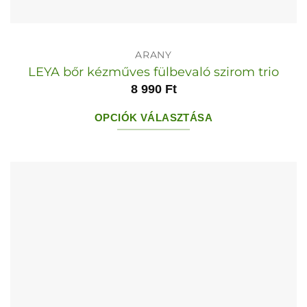
ARANY
LEYA bőr kézműves fülbevaló szirom trio
8 990
Ft
OPCIÓK VÁLASZTÁSA
Ennek
a
terméknek
több
variációja
van.
A
változatok
a