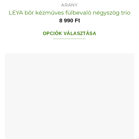
ARANY
LEYA bőr kézműves fülbevaló négyszög trio
8 990
Ft
OPCIÓK VÁLASZTÁSA
Ennek
a
terméknek
több
variációja
van.
A
változatok
a
termékoldalon
választhatók