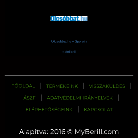
Olcsóbbat.hu – Spórolni
tudni kell
|
|
|
FŐOLDAL
TERMÉKEINK
VISSZAKÜLDÉS
|
|
ÁSZF
ADATVÉDELMI IRÁNYELVEK
|
ELÉRHETŐSÉGEINK
KAPCSOLAT
Alapítva: 2016 © MyBerill.com