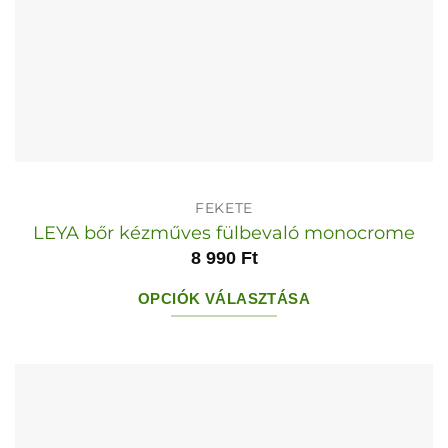
FEKETE
LEYA bőr kézműves fülbevaló monocrome
8 990
Ft
OPCIÓK VÁLASZTÁSA
Ennek
a
terméknek
több
variációja