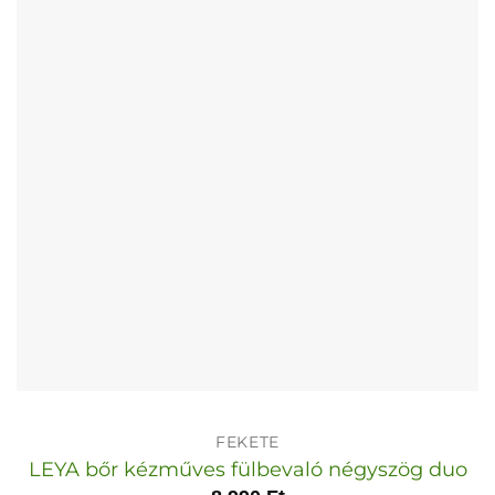
változatok
a
termékoldalon
választhatók
ki
FEKETE
LEYA bőr kézműves fülbevaló négyszög duo