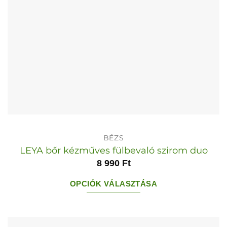
ki
BÉZS
LEYA bőr kézműves fülbevaló szirom duo
8 990
Ft
OPCIÓK VÁLASZTÁSA
Ennek
a