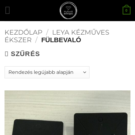
Skip
0
to
content
KEZDŐLAP
/
LEYA KÉZMŰVES
ÉKSZER
/
FÜLBEVALÓ
SZŰRÉS