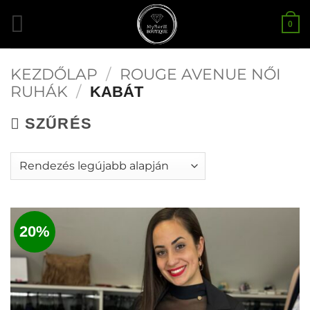
Skip
0
to
content
KEZDŐLAP
/
ROUGE AVENUE NŐI
RUHÁK
/
KABÁT
SZŰRÉS
20%