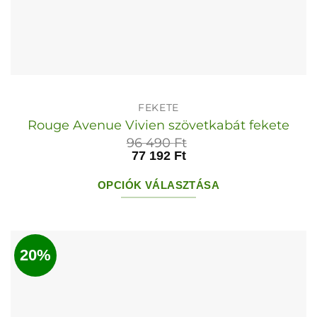
FEKETE
Rouge Avenue Vivien szövetkabát fekete
96 490
Ft
77 192
Ft
OPCIÓK VÁLASZTÁSA
Ennek
a
terméknek
20%
több
variációja
van.