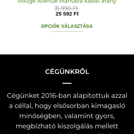
Rouge Avenue Manuela kabát arany
31 990
Ft
25 592
Ft
OPCIÓK VÁLASZTÁSA
Ennek
a
terméknek
több
variációja
CÉGÜNKRŐL
van.
A
Cégünket 2016-ban alapítottuk azzal
változatok
a céllal, hogy elsősorban kimagasló
a
termékoldalon
minőségben, valamint gyors,
választhatók
megbízható kiszolgálás mellett
ki