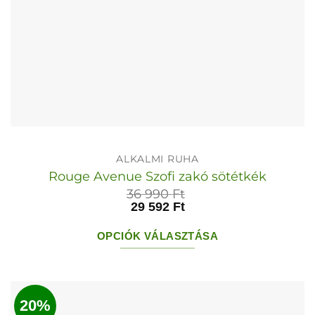
ALKALMI RUHA
Rouge Avenue Szofi zakó sötétkék
36 990
Ft
29 592
Ft
OPCIÓK VÁLASZTÁSA
Ennek
a
terméknek
20%