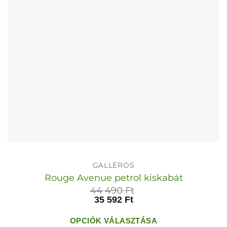
termékoldalon
választhatók
ki
GALLÉROS
Rouge Avenue petrol kiskabát
44 490
Ft
35 592
Ft
OPCIÓK VÁLASZTÁSA