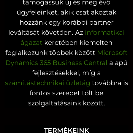
támogassuk új és meglévő
ügyfeleinket, akik csatlakoztak
hozzánk egy korábbi partner
leváltását követően. Az
informatikai
ágazat
keretében kiemelten
foglalkozunk többek között
Microsoft
Dynamics 365 Business Central
alapú
fejlesztésekkel, míg a
számítástechnikai üzletág
továbbra is
fontos szerepet tölt be
szolgáltatásaink között.
TERMÉKEINK