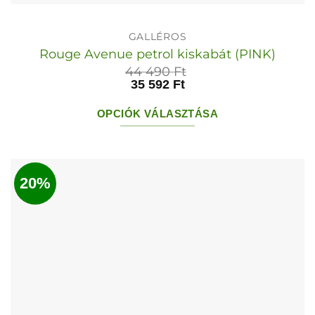
GALLÉROS
Rouge Avenue petrol kiskabát (PINK)
44 490
Ft
35 592
Ft
OPCIÓK VÁLASZTÁSA
Ennek
a
terméknek
20%
több
variációja
van.
A
változatok
a