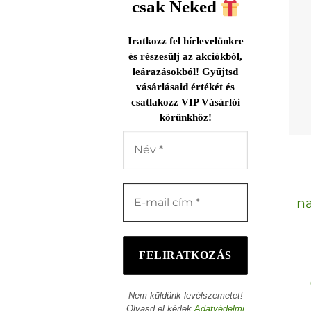
csak Neked
Iratkozz fel hírlevelünkre
és részesülj az akciókból,
leárazásokból! Gyűjtsd
vásárlásaid értékét és
csatlakozz VIP Vásárlói
körünkhöz!
na
Nem küldünk levélszemetet!
Olvasd el kérlek
Adatvédelmi