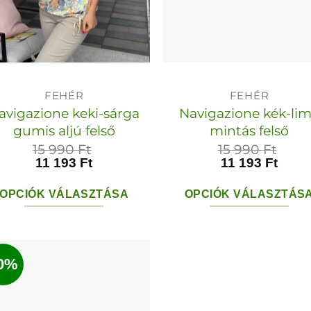
FEHÉR
FEHÉR
avigazione keki-sárga
Navigazione kék-li
gumis aljú felső
mintás felső
15 990
Ft
15 990
Ft
11 193
Ft
11 193
Ft
OPCIÓK VÁLASZTÁSA
OPCIÓK VÁLASZTÁS
Ennek
Ennek
a
a
terméknek
termékn
0%
több
több
variációja
variációja