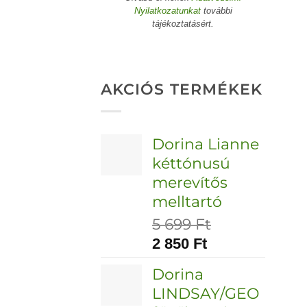
Nyilatkozatunkat
további
tájékoztatásért.
AKCIÓS TERMÉKEK
Dorina Lianne
kéttónusú
merevítős
melltartó
5 699
Ft
2 850
Ft
Dorina
LINDSAY/GEO