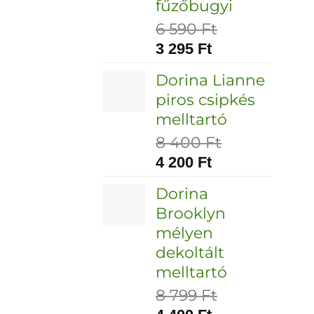
fűzőbugyi
6 590
Ft
3 295
Ft
Dorina Lianne
piros csipkés
melltartó
8 400
Ft
4 200
Ft
Dorina
Brooklyn
mélyen
dekoltált
melltartó
8 799
Ft