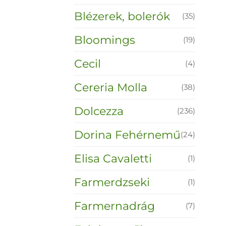
Blézerek, bolerók
(35)
Bloomings
(19)
Cecil
(4)
Cereria Molla
(38)
Dolcezza
(236)
Dorina Fehérnemű
(24)
Elisa Cavaletti
(1)
Farmerdzseki
(1)
Farmernadrág
(7)