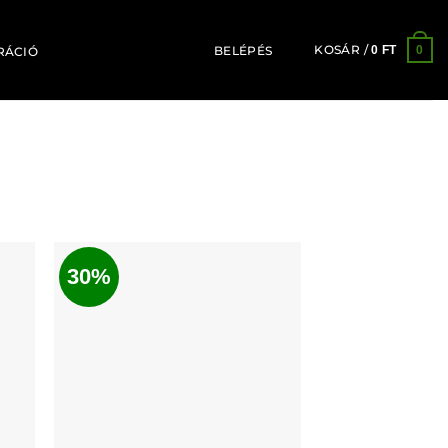
KOSÁR /
0
0
FT
BELÉPÉS
RÁCIÓ
30%