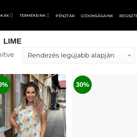
RKÁK
TERMÉKEINK
PÉNZTÁR
ÚJDONSÁGAINK
REGISZT
LIME
Sorted
nítve
by
latest
0%
30%