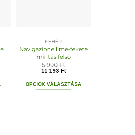
FEHÉR
me
Navigazione lime-fekete
mintás felső
15 990
Ft
11 193
Ft
A
OPCIÓK VÁLASZTÁSA
Ennek
a
ek
terméknek
több
variációja