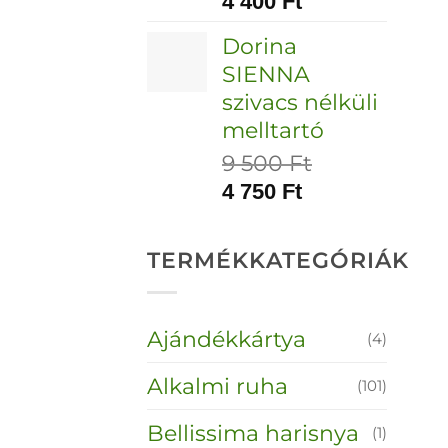
4 400
Ft
Dorina
SIENNA
szivacs nélküli
melltartó
9 500
Ft
4 750
Ft
TERMÉKKATEGÓRIÁK
Ajándékkártya
(4)
Alkalmi ruha
(101)
Bellissima harisnya
(1)