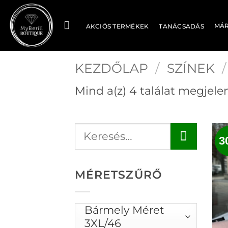
Skip
to
MÁ
AKCIÓS TERMÉKEK
TANÁCSADÁS
content
KEZDŐLAP
/
SZÍNEK
/
Mind a(z) 4 találat megjele
3
MÉRETSZŰRŐ