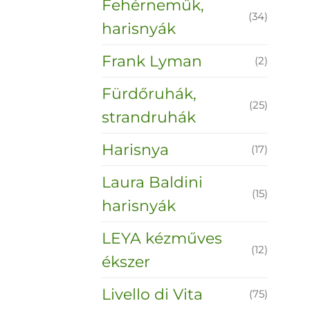
Fehérneműk,
(34)
harisnyák
Frank Lyman
(2)
Fürdőruhák,
(25)
strandruhák
Harisnya
(17)
Laura Baldini
(15)
harisnyák
LEYA kézműves
(12)
ékszer
Livello di Vita
(75)