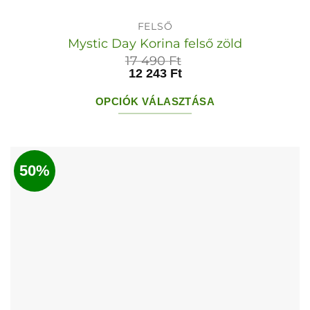
FELSŐ
Mystic Day Korina felső zöld
17 490
Ft
12 243
Ft
OPCIÓK VÁLASZTÁSA
Ennek
a
terméknek
50%
több
variációja
van.
A
változatok
a
termékoldalon