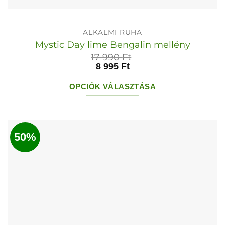
ALKALMI RUHA
Mystic Day lime Bengalin mellény
17 990
Ft
8 995
Ft
OPCIÓK VÁLASZTÁSA
Ennek
a
terméknek
50%
több
variációja
van.
A
változatok
a