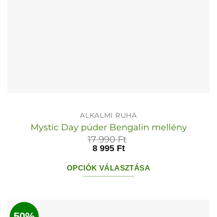
ALKALMI RUHA
Mystic Day púder Bengalin mellény
17 990
Ft
8 995
Ft
OPCIÓK VÁLASZTÁSA
Ennek
a
terméknek
50%