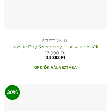
EJTETT VÁLLÚ
Mystic Day Szivárvány felső világoskék
17 990
Ft
14 392
Ft
OPCIÓK VÁLASZTÁSA
Ennek
a
terméknek
30%
több
variációja