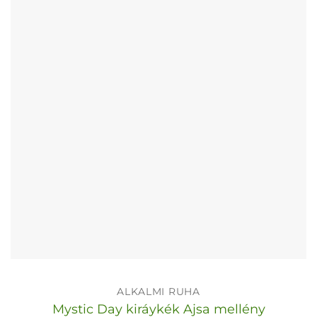
A
változatok
a
termékoldalon
választhatók
ki
ALKALMI RUHA
Mystic Day kiráykék Ajsa mellény