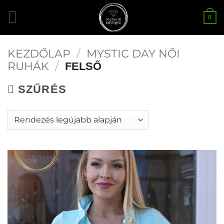
Skip
0
to
content
KEZDŐLAP
/
MYSTIC DAY NŐI
RUHÁK
/
FELSŐ
SZŰRÉS