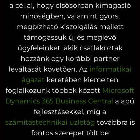
a céllal, hogy elsősorban kimagasló
a
termékoldalon
minőségben, valamint gyors,
választhatók
megbízható kiszolgálás mellett
ki
támogassuk új és meglévő
ügyfeleinket, akik csatlakoztak
hozzánk egy korábbi partner
leváltását követően. Az
informatikai
ágazat
keretében kiemelten
foglalkozunk többek között
Microsoft
Dynamics 365 Business Central
alapú
fejlesztésekkel, míg a
számítástechnikai üzletág
továbbra is
fontos szerepet tölt be