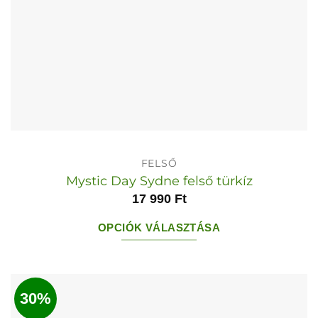
FELSŐ
Mystic Day Sydne felső türkíz
17 990
Ft
OPCIÓK VÁLASZTÁSA
Ennek
a
terméknek
30%
több