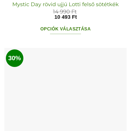
Mystic Day rövid ujjú Lotti felső sötétkék
14 990
Ft
10 493
Ft
OPCIÓK VÁLASZTÁSA
Ennek
a
terméknek
30%
több
variációja
van.
A
változatok
a
termékoldalon
választhatók