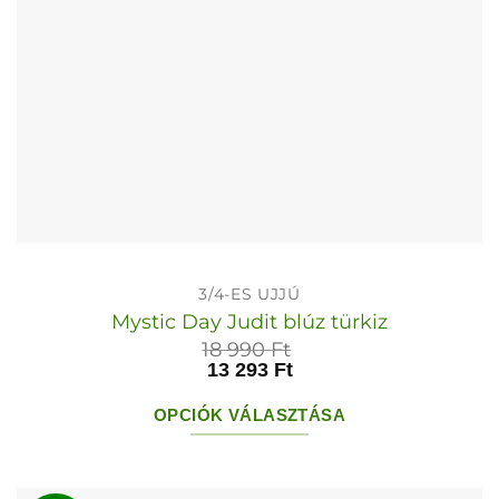
ki
3/4-ES UJJÚ
Mystic Day Judit blúz türkiz
18 990
Ft
13 293
Ft
OPCIÓK VÁLASZTÁSA
Ennek
a