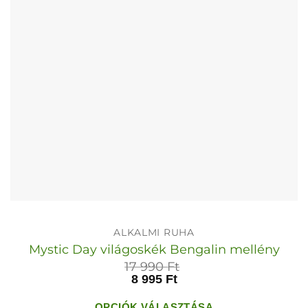
termékoldalon
választhatók
ki
ALKALMI RUHA
Mystic Day világoskék Bengalin mellény
17 990
Ft
8 995
Ft
OPCIÓK VÁLASZTÁSA