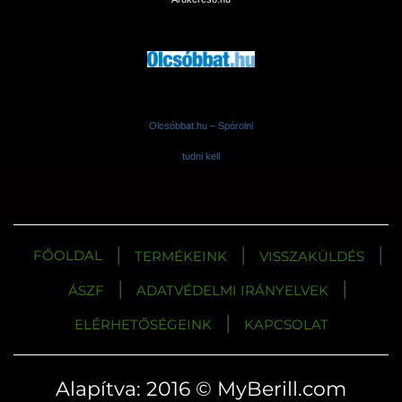
Olcsóbbat.hu – Spórolni
tudni kell
|
|
|
FŐOLDAL
TERMÉKEINK
VISSZAKÜLDÉS
|
|
ÁSZF
ADATVÉDELMI IRÁNYELVEK
|
ELÉRHETŐSÉGEINK
KAPCSOLAT
Alapítva: 2016 © MyBerill.com