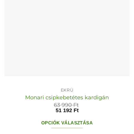
választhatók
ki
EKRÜ
Monari csipkebetétes kardigán
63 990
Ft
51 192
Ft
OPCIÓK VÁLASZTÁSA
Ennek