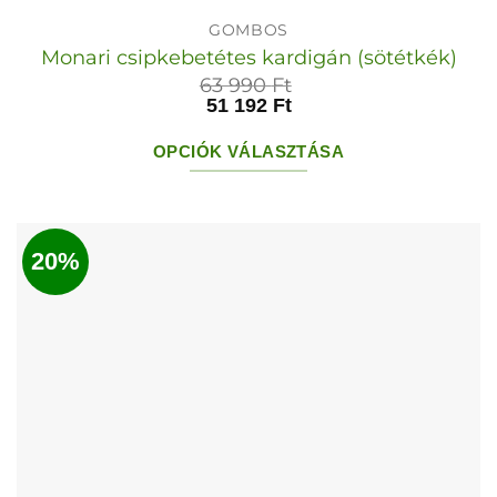
GOMBOS
Monari csipkebetétes kardigán (sötétkék)
63 990
Ft
51 192
Ft
OPCIÓK VÁLASZTÁSA
Ennek
a
terméknek
20%
több
variációja
van.
A
változatok
a
termékoldalon