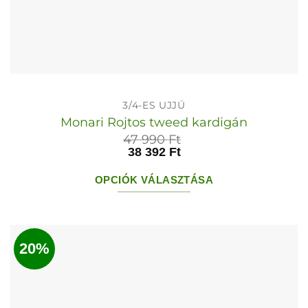
3/4-ES UJJÚ
Monari Rojtos tweed kardigán
47 990
Ft
38 392
Ft
OPCIÓK VÁLASZTÁSA
Ennek
a
terméknek
20%
több
variációja
van.