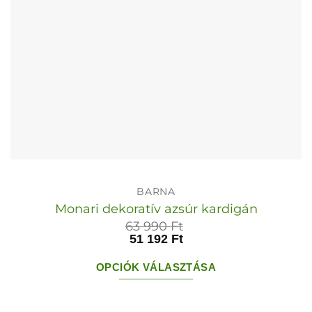
ki
BARNA
Monari dekoratív azsúr kardigán
63 990
Ft
51 192
Ft
OPCIÓK VÁLASZTÁSA
Ennek
a