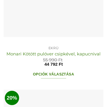
EKRÜ
Monari Kötött pulóver csipkével, kapucnival
55 990
Ft
44 792
Ft
OPCIÓK VÁLASZTÁSA
Ennek
a
terméknek
20%
több