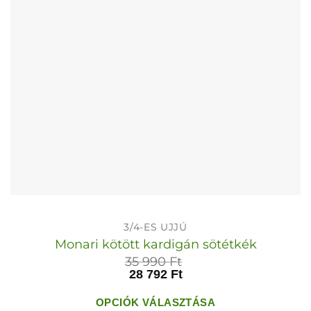
termékoldalon
választhatók
ki
3/4-ES UJJÚ
Monari kötött kardigán sötétkék
35 990
Ft
28 792
Ft
OPCIÓK VÁLASZTÁSA