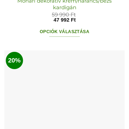
Monari dekoratív krém/narancs/bézs
kardigán
59 990
Ft
47 992
Ft
OPCIÓK VÁLASZTÁSA
Ennek
a
terméknek
20%
több
variációja
van.
A
változatok
a
termékoldalon
választhatók