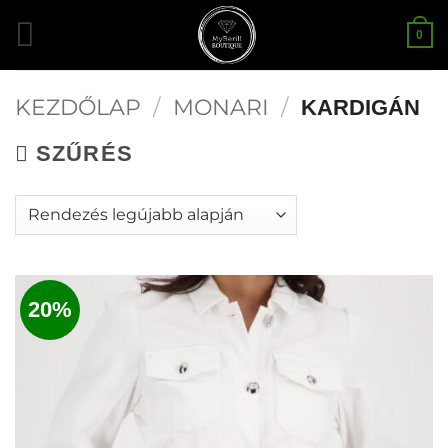
Skip
0
to
content
KEZDŐLAP
/
MONARI
/
KARDIGÁN
SZŰRÉS
20%