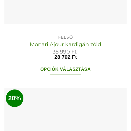
FELSŐ
Monari Ajour kardigán zöld
35 990
Ft
28 792
Ft
OPCIÓK VÁLASZTÁSA
Ennek
a
terméknek
20%
több
variációja
van.
A