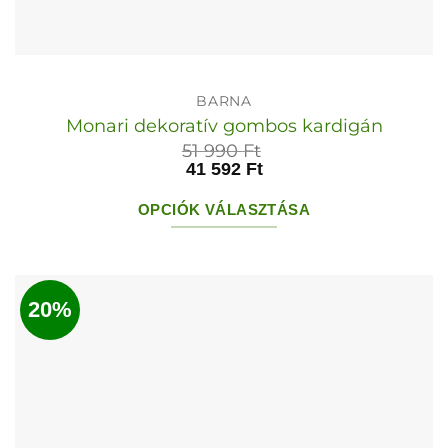
BARNA
Monari dekoratív gombos kardigán
51 990
Ft
41 592
Ft
OPCIÓK VÁLASZTÁSA
Ennek
a
terméknek
20%
több
variációja
van.
A
változatok