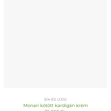
változatok
a
termékoldalon
választhatók
ki
3/4-ES UJJÚ
Monari kötött kardigán krém