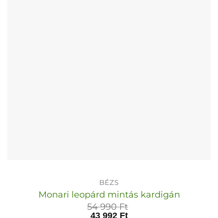
a
termékoldalon
választhatók
ki
BÉZS
Monari leopárd mintás kardigán
54 990
Ft
43 992
Ft