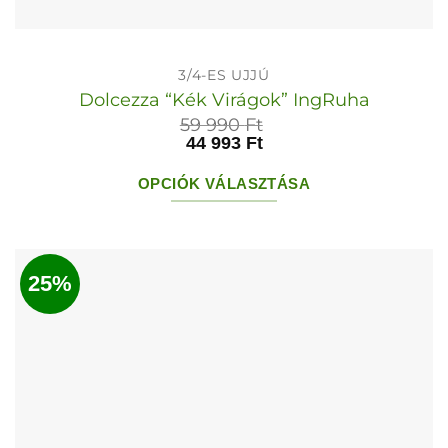
3/4-ES UJJÚ
Dolcezza “Kék Virágok” IngRuha
59 990
Ft
44 993
Ft
OPCIÓK VÁLASZTÁSA
Ennek
a
terméknek
25%
több
variációja
van.
A
változatok