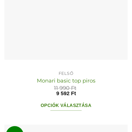
FELSŐ
Monari basic top piros
11 990
Ft
9 592
Ft
OPCIÓK VÁLASZTÁSA
Ennek
a