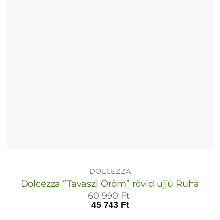
a
termékoldalon
választhatók
ki
DOLCEZZA
Dolcezza “Tavaszi Öröm” rövid ujjú Ruha
60 990
Ft
45 743
Ft