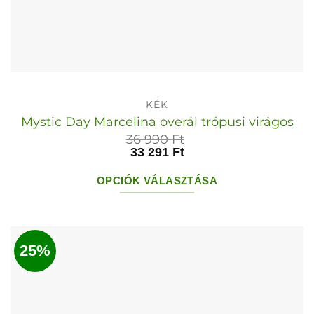
KÉK
Mystic Day Marcelina overál trópusi virágos
36 990
Ft
33 291
Ft
OPCIÓK VÁLASZTÁSA
Ennek
a
terméknek
25%
több
variációja
van.