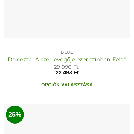
BLÚZ
Dolcezza “A szél levegője ezer színben”Felső
29 990
Ft
22 493
Ft
OPCIÓK VÁLASZTÁSA
Ennek
a
terméknek
25%
több
variációja