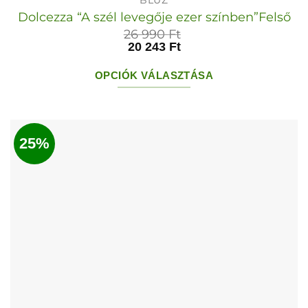
BLÚZ
Dolcezza “A szél levegője ezer színben”Felső
26 990
Ft
20 243
Ft
OPCIÓK VÁLASZTÁSA
Ennek
a
terméknek
25%
több
variációja
van.
A
változatok
a
termékoldalon
választhatók