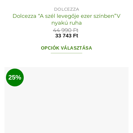
DOLCEZZA
Dolcezza “A szél levegője ezer színben”V
nyakú ruha
44 990
Ft
33 743
Ft
OPCIÓK VÁLASZTÁSA
Ennek
a
terméknek
25%
több
variációja
van.
A
változatok
a