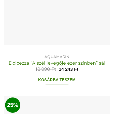
AQUAMARIN
Dolcezza “A szél levegője ezer színben” sál
18 990
Ft
14 243
Ft
KOSÁRBA TESZEM
25%