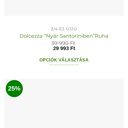
3/4-ES UJJÚ
Dolcezza “Nyár Santoriniben”Ruha
39 990
Ft
29 993
Ft
OPCIÓK VÁLASZTÁSA
Ennek
a
terméknek
25%
több
variációja
van.
A
változatok