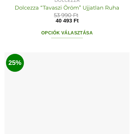
DOLCEZZA
Dolcezza “Tavaszi Öröm” Ujjatlan Ruha
53 990
Ft
40 493
Ft
OPCIÓK VÁLASZTÁSA
Ennek
a
terméknek
25%
több
variációja
van.
A
változatok
a
termékoldalon
választhatók