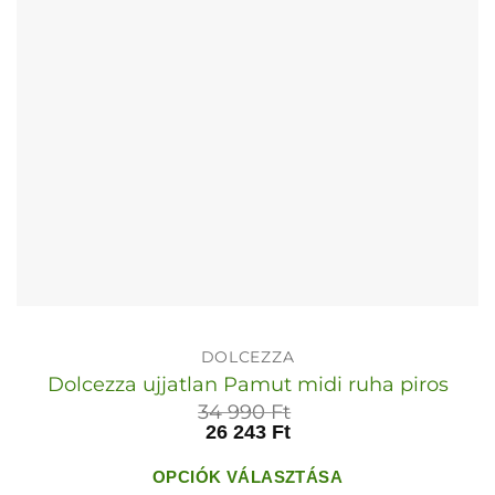
termékoldalon
választhatók
ki
DOLCEZZA
Dolcezza ujjatlan Pamut midi ruha piros
34 990
Ft
26 243
Ft
OPCIÓK VÁLASZTÁSA