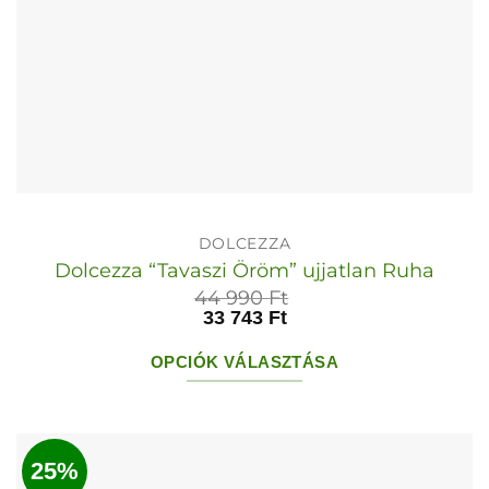
DOLCEZZA
Dolcezza “Tavaszi Öröm” ujjatlan Ruha
44 990
Ft
33 743
Ft
OPCIÓK VÁLASZTÁSA
Ennek
a
terméknek
25%