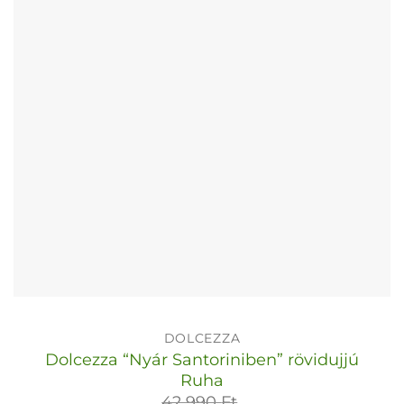
a
termékoldalon
választhatók
ki
DOLCEZZA
Dolcezza “Nyár Santoriniben” rövidujjú
Ruha
42 990
Ft