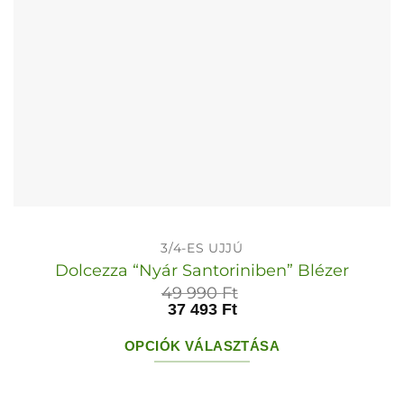
ki
3/4-ES UJJÚ
Dolcezza “Nyár Santoriniben” Blézer
49 990
Ft
37 493
Ft
OPCIÓK VÁLASZTÁSA
Ennek
a