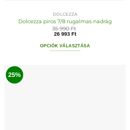
DOLCEZZA
Dolcezza piros 7/8 rugalmas nadrág
35 990
Ft
26 993
Ft
OPCIÓK VÁLASZTÁSA
Ennek
a
terméknek
25%
több
variációja
van.
A
változatok
a