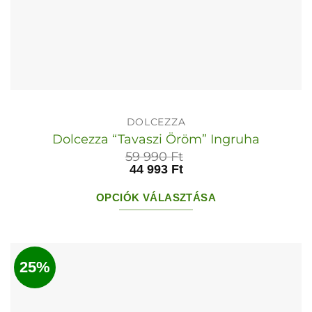
DOLCEZZA
Dolcezza “Tavaszi Öröm” Ingruha
59 990
Ft
44 993
Ft
OPCIÓK VÁLASZTÁSA
Ennek
a
terméknek
25%
több
variációja