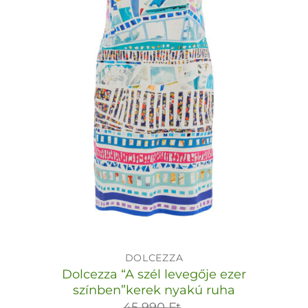
DOLCEZZA
Dolcezza “A szél levegője ezer
színben”kerek nyakú ruha
45 990
Ft