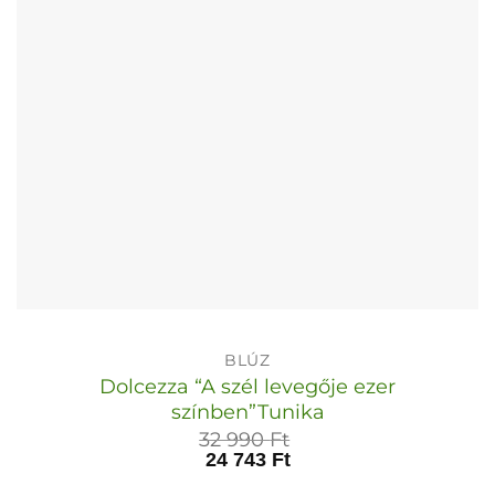
termékoldalon
választhatók
ki
BLÚZ
Dolcezza “A szél levegője ezer
színben”Tunika
32 990
Ft
24 743
Ft