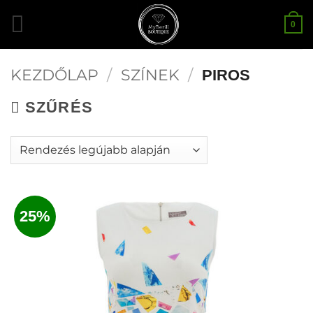
Skip
0
to
content
KEZDŐLAP
/
SZÍNEK
/
PIROS
SZŰRÉS
25%