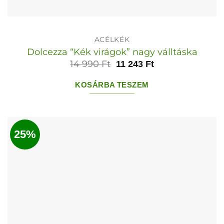
ACÉLKÉK
Dolcezza “Kék virágok” nagy válltáska
14 990
Ft
11 243
Ft
KOSÁRBA TESZEM
25%