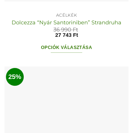
ACÉLKÉK
Dolcezza “Nyár Santoriniben” Strandruha
36 990
Ft
27 743
Ft
OPCIÓK VÁLASZTÁSA
Ennek
a
terméknek
25%
több
variációja
van.
A
változatok
a