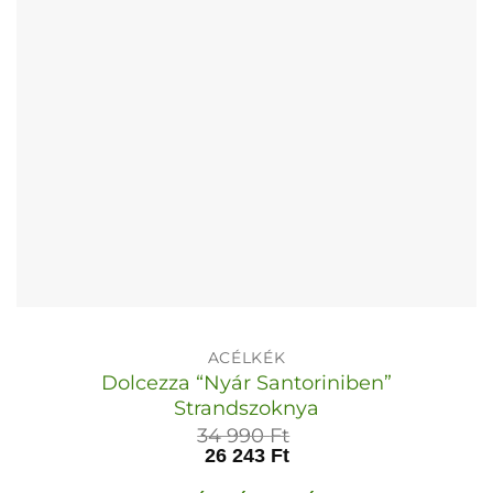
termékoldalon
választhatók
ki
ACÉLKÉK
Dolcezza “Nyár Santoriniben”
Strandszoknya
34 990
Ft
26 243
Ft