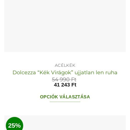
ACÉLKÉK
Dolcezza “Kék Virágok” ujjatlan len ruha
54 990
Ft
41 243
Ft
OPCIÓK VÁLASZTÁSA
Ennek
a
terméknek
25%