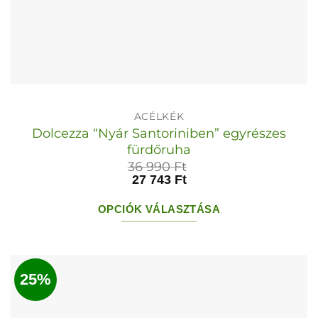
ACÉLKÉK
Dolcezza “Nyár Santoriniben” egyrészes
fürdőruha
36 990
Ft
27 743
Ft
OPCIÓK VÁLASZTÁSA
Ennek
a
terméknek
25%
több
variációja