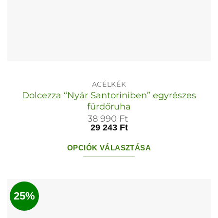
ACÉLKÉK
Dolcezza “Nyár Santoriniben” egyrészes
fürdőruha
38 990
Ft
29 243
Ft
OPCIÓK VÁLASZTÁSA
Ennek
a
terméknek
25%
több