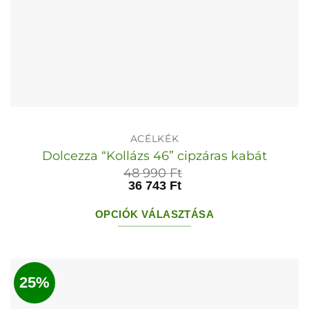
ACÉLKÉK
Dolcezza “Kollázs 46” cipzáras kabát
48 990
Ft
36 743
Ft
OPCIÓK VÁLASZTÁSA
Ennek
a
terméknek
25%
több