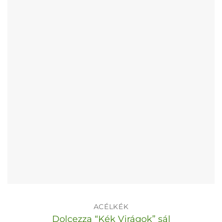
ACÉLKÉK
Dolcezza “Kék Virágok” sál