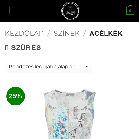
Skip
0
to
content
KEZDŐLAP
/
SZÍNEK
/
ACÉLKÉK
SZŰRÉS
25%