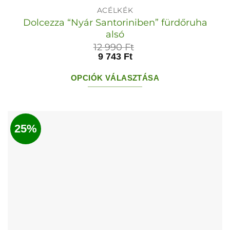
ACÉLKÉK
Dolcezza “Nyár Santoriniben” fürdőruha
alsó
12 990
Ft
9 743
Ft
OPCIÓK VÁLASZTÁSA
Ennek
a
terméknek
25%
több
variációja
van.
A
változatok
a
termékoldalon