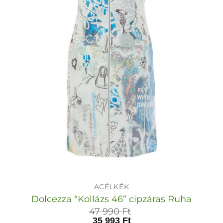
ACÉLKÉK
Dolcezza “Kollázs 46” cipzáras Ruha
47 990
Ft
35 993
Ft