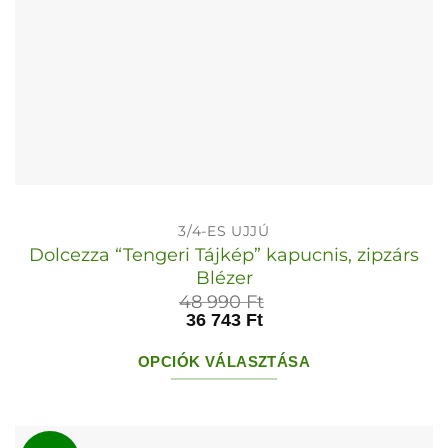
3/4-ES UJJÚ
Dolcezza “Tengeri Tájkép” kapucnis, zipzárs
Blézer
48 990
Ft
36 743
Ft
OPCIÓK VÁLASZTÁSA
Ennek
a