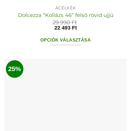
ACÉLKÉK
Dolcezza “Kollázs 46” felső rövid ujjú
29 990
Ft
22 493
Ft
OPCIÓK VÁLASZTÁSA
Ennek
a
terméknek
25%
több
variációja
van.
A
változatok
a
termékoldalon