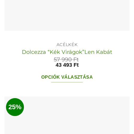
ACÉLKÉK
Dolcezza “Kék Virágok”Len Kabát
57 990
Ft
43 493
Ft
OPCIÓK VÁLASZTÁSA
Ennek
a
terméknek
25%
több
variációja
van.