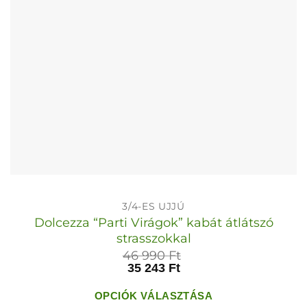
választhatók
ki
3/4-ES UJJÚ
Dolcezza “Parti Virágok” kabát átlátszó
strasszokkal
46 990
Ft
35 243
Ft
OPCIÓK VÁLASZTÁSA