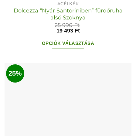
ACÉLKÉK
Dolcezza “Nyár Santoriniben” fürdőruha
alsó Szoknya
25 990
Ft
19 493
Ft
OPCIÓK VÁLASZTÁSA
Ennek
a
terméknek
25%
több
variációja
van.
A
változatok
a
termékoldalon