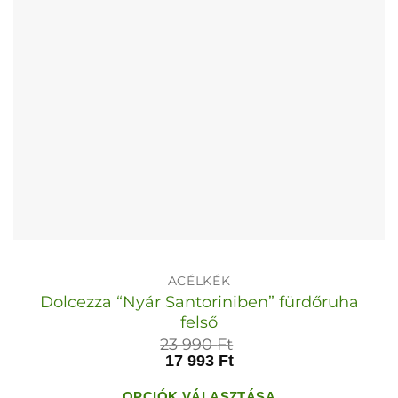
választhatók
ki
ACÉLKÉK
Dolcezza “Nyár Santoriniben” fürdőruha
felső
23 990
Ft
17 993
Ft
OPCIÓK VÁLASZTÁSA