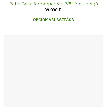
Rabe Bella farmernadrág 7/8 sötét indigó
39 990
Ft
OPCIÓK VÁLASZTÁSA
Ennek
a
terméknek
több
variációja
van.
A
változatok
a
termékoldalon
választhatók
ki