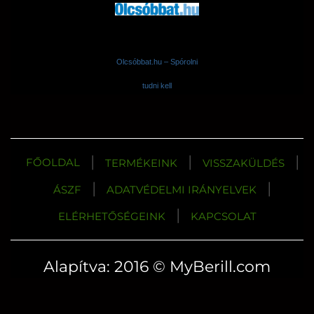
Olcsóbbat.hu – Spórolni
tudni kell
|
|
|
FŐOLDAL
TERMÉKEINK
VISSZAKÜLDÉS
|
|
ÁSZF
ADATVÉDELMI IRÁNYELVEK
|
ELÉRHETŐSÉGEINK
KAPCSOLAT
Alapítva: 2016 © MyBerill.com