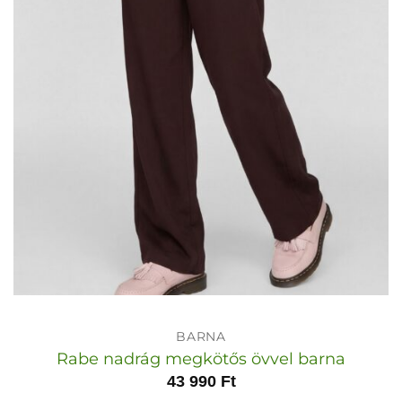
BARNA
Rabe nadrág megkötős övvel barna
43 990
Ft