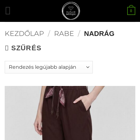
Skip
0
to
content
KEZDŐLAP
/
RABE
/
NADRÁG
SZŰRÉS