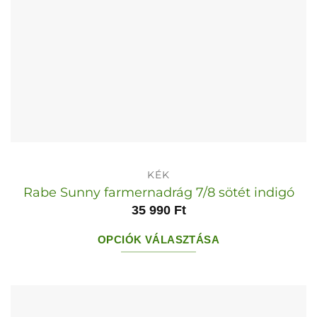
KÉK
Rabe Sunny farmernadrág 7/8 sötét indigó
35 990
Ft
OPCIÓK VÁLASZTÁSA
Ennek
a
terméknek