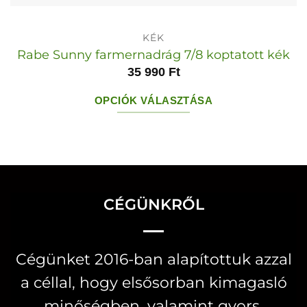
KÉK
Rabe Sunny farmernadrág 7/8 koptatott kék
35 990
Ft
OPCIÓK VÁLASZTÁSA
Ennek
a
terméknek
több
variációja
CÉGÜNKRŐL
van.
A
Cégünket 2016-ban alapítottuk azzal
változatok
a céllal, hogy elsősorban kimagasló
a
termékoldalon
minőségben, valamint gyors,