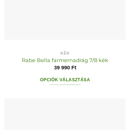
KÉK
Rabe Bella farmernadrág 7/8 kék
39 990
Ft
OPCIÓK VÁLASZTÁSA
Ennek
a
terméknek
több
variációja