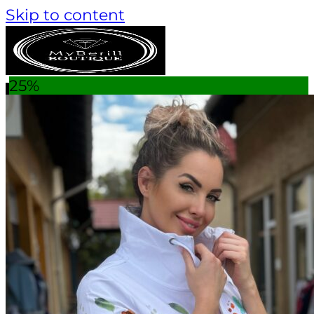
Skip to content
25%
Keresés a következőre:
AKCIÓS TERMÉKEK
TANÁCSADÁS
MÁRKÁK
Monari