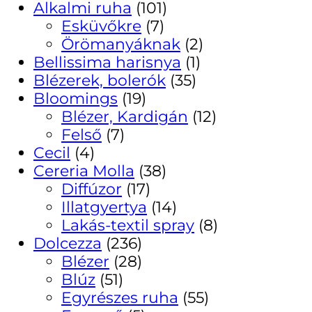
Alkalmi ruha
(101)
Esküvőkre
(7)
Örömanyáknak
(2)
Bellissima harisnya
(1)
Blézerek, bolerók
(35)
Bloomings
(19)
Blézer, Kardigán
(12)
Felső
(7)
Cecil
(4)
Cereria Molla
(38)
Diffúzor
(17)
Illatgyertya
(14)
Lakás-textil spray
(8)
Dolcezza
(236)
Blézer
(28)
Blúz
(51)
Egyrészes ruha
(55)