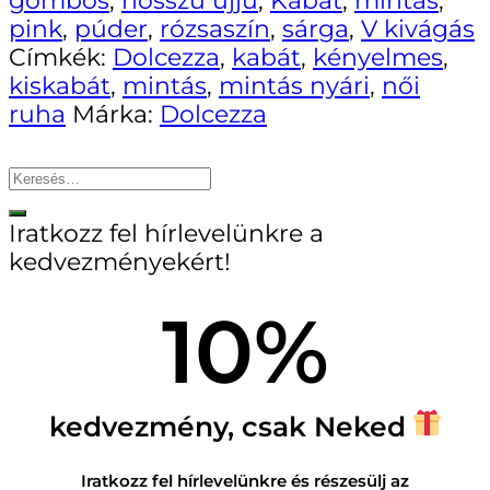
pink
,
púder
,
rózsaszín
,
sárga
,
V kivágás
Címkék:
Dolcezza
,
kabát
,
kényelmes
,
kiskabát
,
mintás
,
mintás nyári
,
női
ruha
Márka:
Dolcezza
Iratkozz fel hírlevelünkre a
kedvezményekért!
10%
kedvezmény, csak Neked
Iratkozz fel hírlevelünkre és részesülj az