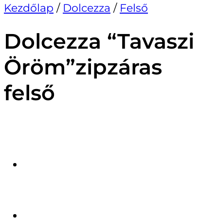
Kezdőlap
/
Dolcezza
/
Felső
Dolcezza “Tavaszi
Öröm”zipzáras
felső