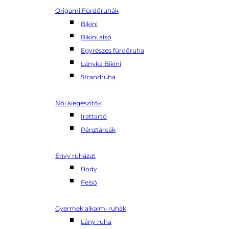
Origami Fürdőruhák
Bikini
Bikini alsó
Egyrészes fürdőruha
Lányka Bikini
Strandruha
Női kiegészítők
Irattartó
Pénztárcák
Envy ruházat
Body
Felső
Gyermek alkalmi ruhák
Lány ruha