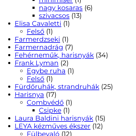
nagy kosaras
(6)
szivacsos
(13)
Elisa Cavaletti
(1)
Felső
(1)
Farmerdzseki
(1)
Farmernadrág
(7)
Fehérneműk, harisnyák
(34)
Frank Lyman
(2)
Egybe ruha
(1)
Felső
(1)
Fürdőruhák, strandruhák
(25)
Harisnya
(17)
Combvédő
(1)
Csipke
(1)
Laura Baldini harisnyák
(15)
LEYA kézműves ékszer
(12)
Fülbevaló
(12)