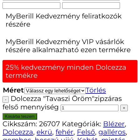
MyBerill Kedvezmény feliratkozók
részére
MyBerill Kedvezmény VIP vásárlók
részére alkalmazható ezen termékre
25% kedvezmény minden Dolcezza
termékre
Méret
Törlés
Dolcezza "Tavaszi Öröm"zipzáras
felső mennyiség
Kosárba teszem
Cikkszám:
26707
Kategóriák:
Blézer
,
Dolcezza
,
ekrü
,
fehér
,
Felső
,
galléros
,
gombos
,
hosszú ujjú
,
Kabát
,
mintás
,