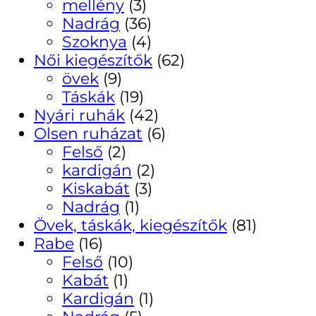
mellény
(3)
Nadrág
(36)
Szoknya
(4)
Női kiegészítők
(62)
övek
(9)
Táskák
(19)
Nyári ruhák
(42)
Olsen ruházat
(6)
Felső
(2)
kardigán
(2)
Kiskabát
(3)
Nadrág
(1)
Övek, táskák, kiegészítők
(81)
Rabe
(16)
Felső
(10)
Kabát
(1)
Kardigán
(1)