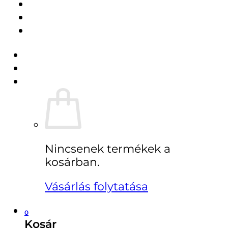
Pénztár
ÚJDONSÁGAINK
Regisztráció
Belépés
Kosár /
0
Ft
0
Nincsenek termékek a
kosárban.
Vásárlás folytatása
0
Kosár