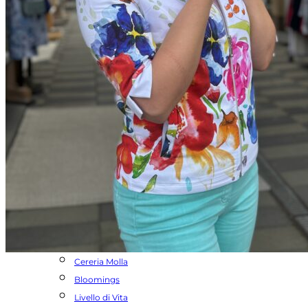
Navigazione
Dolcezza
Bloomings
Rabe
Mystic Day női ruhák
Rouge Avenue
Livello di Vita
LEYA-Kézműves Fülbevalók
Cereria Molla
Frank Lyman
Olsen ruházat
Dorina Fehérnemű
Termékeink
Rouge Avenue
Cereria Molla
Bloomings
Livello di Vita