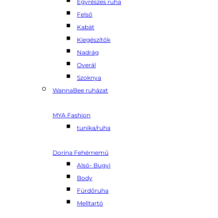
Egyrészes ruha
Felső
Kabát
Kiegészítők
Nadrág
Overál
Szoknya
WannaBee ruházat
MYA Fashion
tunika/ruha
Dorina Fehérnemű
Alsó- Bugyi
Body
Fürdőruha
Melltartó