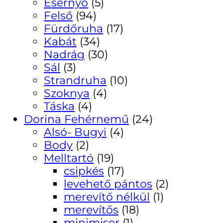
Esernyő
(5)
Felső
(94)
Fürdőruha
(17)
Kabát
(34)
Nadrág
(30)
Sál
(3)
Strandruha
(10)
Szoknya
(4)
Táska
(4)
Dorina Fehérnemű
(24)
Alsó- Bugyi
(4)
Body
(2)
Melltartó
(19)
csipkés
(17)
levehető pántos
(2)
merevítő nélkül
(1)
merevítős
(18)
minimiser
(1)