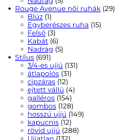
Nadrág
(5)
Rouge Avenue női ruhák
(29)
Blúz
(1)
Egyberészes ruha
(15)
Felső
(3)
Kabát
(6)
Nadrág
(5)
Stílus
(691)
3/4-es ujjú
(131)
átlapolós
(31)
cipzáras
(12)
ejtett vállú
(4)
galléros
(154)
gombos
(128)
hosszú ujjú
(149)
kapucnis
(12)
rövid ujjú
(288)
Ujjatlan
(132)