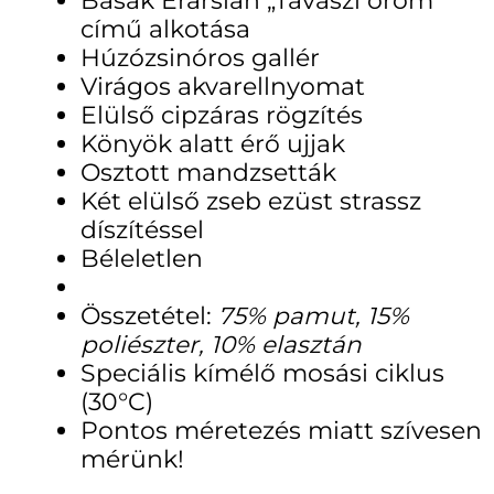
Basak Erarslan „Tavaszi öröm”
című alkotása
Húzózsinóros gallér
Virágos akvarellnyomat
Elülső cipzáras rögzítés
Könyök alatt érő ujjak
Osztott mandzsetták
Két elülső zseb ezüst strassz
díszítéssel
Béleletlen
Összetétel:
75% pamut, 15%
poliészter, 10% elasztán
Speciális kímélő mosási ciklus
(30°C)
Pontos méretezés miatt szívesen
mérünk!