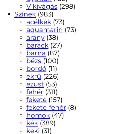
V kivágás
(298)
Színek
(983)
acélkék
(73)
aquamarin
(73)
arany
(38)
barack
(27)
barna
(87)
bézs
(100)
bordó
(11)
ekrü
(226)
ezüst
(53)
fehér
(311)
fekete
(157)
fekete-fehér
(8)
homok
(47)
kék
(389)
keki
(31)