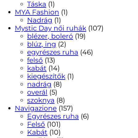
Táska
(1)
MYA Fashion
(1)
Nadrág
(1)
Mystic Day női ruhák
(107)
blézer, boleró
(19)
blúz, ing
(2)
egyrészes ruha
(46)
felső
(13)
kabát
(14)
kiegészítők
(1)
nadrág
(8)
overál
(5)
szoknya
(8)
Navigazione
(157)
Egyrészes ruha
(6)
Felső
(101)
Kabát
(10)