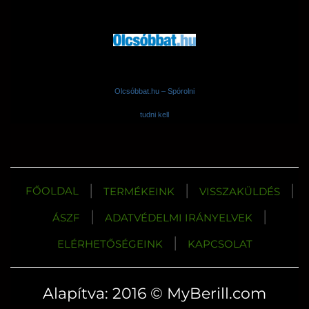
Olcsóbbat.hu – Spórolni
tudni kell
|
|
|
FŐOLDAL
TERMÉKEINK
VISSZAKÜLDÉS
|
|
ÁSZF
ADATVÉDELMI IRÁNYELVEK
|
ELÉRHETŐSÉGEINK
KAPCSOLAT
Alapítva: 2016 © MyBerill.com