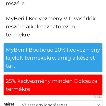
részére
MyBerill Kedvezmény VIP vásárlók
részére alkalmazható ezen
termékre
MyBerill Boutique 20% kedvezmény
kijelölt termékekre, amíg a készlet
tart
25% kedvezmény minden Dolcezza
termékre
TÖRLÉS
Méret