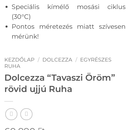
Speciális kímélő mosási ciklus
(30°C)
Pontos méretezés miatt szívesen
mérünk!
KEZDŐLAP
/
DOLCEZZA
/
EGYRÉSZES
RUHA
Dolcezza “Tavaszi Öröm”
rövid ujjú Ruha