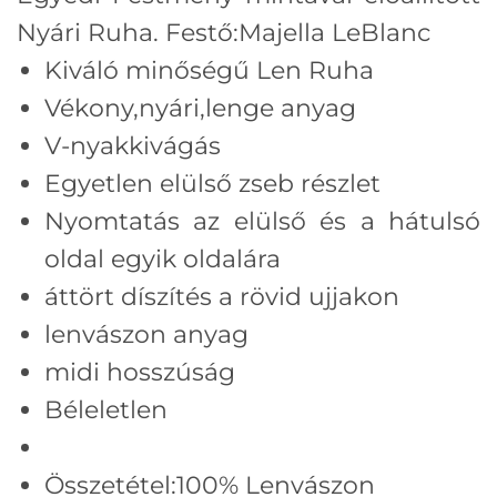
Nyári Ruha. Festő:
Majella LeBlanc
Kiváló minőségű Len Ruha
Vékony,nyári,lenge anyag
V-nyakkivágás
Egyetlen elülső zseb részlet
Nyomtatás az elülső és a hátulsó
oldal egyik oldalára
áttört díszítés a rövid ujjakon
lenvászon anyag
midi hosszúság
Béleletlen
Összetétel:100% Lenvászon