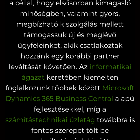
a céllal, hogy elsősorban kimagasló
változatok
változatok
a
a
minőségben, valamint gyors,
termékoldalon
termékoldal
megbízható kiszolgálás mellett
választhatók
választhatók
támogassuk új és meglévő
ki
ki
ügyfeleinket, akik csatlakoztak
hozzánk egy korábbi partner
leváltását követően. Az
informatikai
ágazat
keretében kiemelten
foglalkozunk többek között
Microsoft
Dynamics 365 Business Central
alapú
fejlesztésekkel, míg a
számítástechnikai üzletág
továbbra is
fontos szerepet tölt be