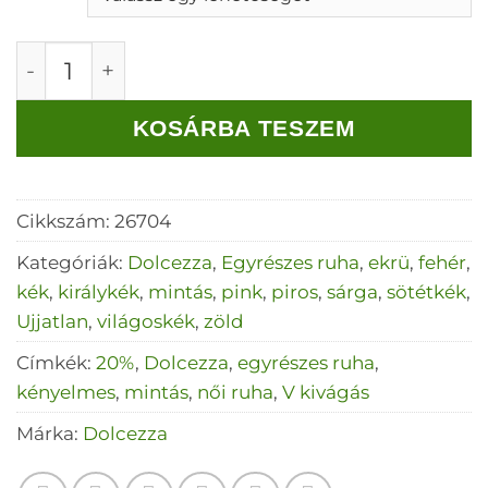
Dolcezza "Tavaszi Öröm" rövid ujjú Ruha men
KOSÁRBA TESZEM
Cikkszám:
26704
Kategóriák:
Dolcezza
,
Egyrészes ruha
,
ekrü
,
fehér
,
kék
,
királykék
,
mintás
,
pink
,
piros
,
sárga
,
sötétkék
,
Ujjatlan
,
világoskék
,
zöld
Címkék:
20%
,
Dolcezza
,
egyrészes ruha
,
kényelmes
,
mintás
,
női ruha
,
V kivágás
Márka:
Dolcezza