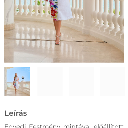
Leírás
Egyedi Festmény mintával előállított