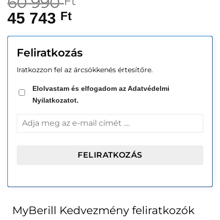
60 990
Ft
45 743
Ft
Feliratkozás
Iratkozzon fel az árcsökkenés értesítőre.
Elolvastam és elfogadom az Adatvédelmi
Nyilatkozatot.
MyBerill Kedvezmény feliratkozók