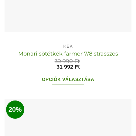
KÉK
Monari sötétkék farmer 7/8 strasszos
39 990
Ft
31 992
Ft
OPCIÓK VÁLASZTÁSA
Ennek
a
terméknek
20%
több
variációja
van.