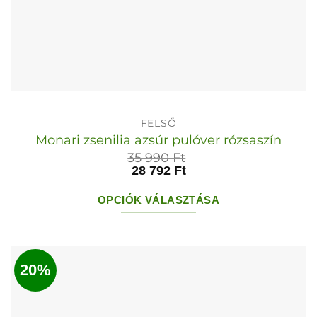
FELSŐ
Monari zsenilia azsúr pulóver rózsaszín
35 990
Ft
28 792
Ft
OPCIÓK VÁLASZTÁSA
Ennek
a
terméknek
20%
több
variációja