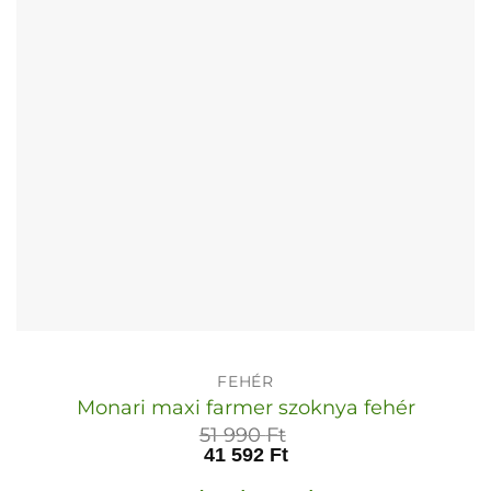
termékoldalon
választhatók
ki
FEHÉR
Monari maxi farmer szoknya fehér
51 990
Ft
41 592
Ft