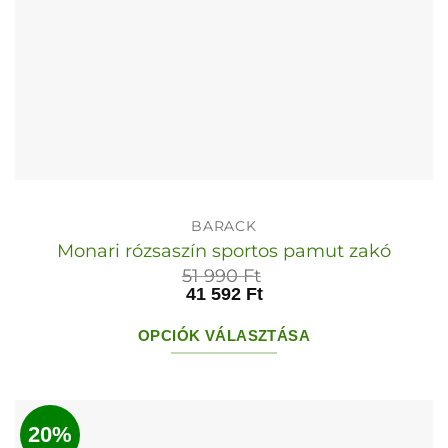
BARACK
Monari rózsaszín sportos pamut zakó
51 990
Ft
41 592
Ft
OPCIÓK VÁLASZTÁSA
Ennek
a
terméknek
20%