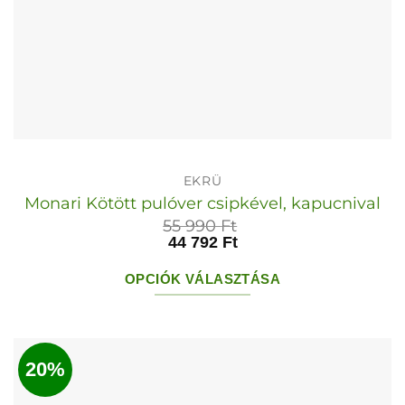
EKRÜ
Monari Kötött pulóver csipkével, kapucnival
55 990
Ft
44 792
Ft
OPCIÓK VÁLASZTÁSA
Ennek
a
terméknek
20%
több