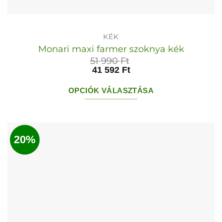
KÉK
Monari maxi farmer szoknya kék
51 990
Ft
41 592
Ft
OPCIÓK VÁLASZTÁSA
Ennek
a
terméknek
20%
több
variációja
van.
A
változatok
a