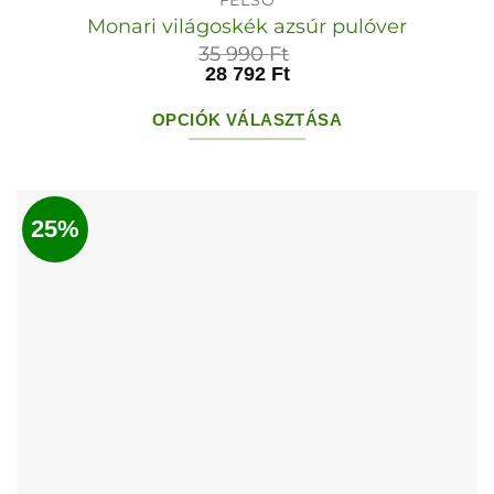
Monari világoskék azsúr pulóver
35 990
Ft
28 792
Ft
OPCIÓK VÁLASZTÁSA
Ennek
a
terméknek
25%
több
variációja
van.
A
változatok
a
termékoldalon
választhatók