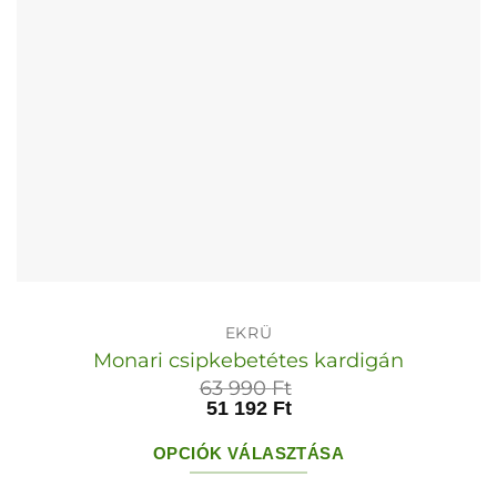
választhatók
ki
EKRÜ
Monari csipkebetétes kardigán
63 990
Ft
51 192
Ft
OPCIÓK VÁLASZTÁSA
Ennek