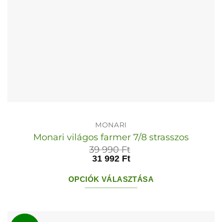
MONARI
Monari világos farmer 7/8 strasszos
39 990
Ft
31 992
Ft
OPCIÓK VÁLASZTÁSA
Ennek
a