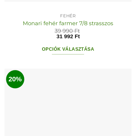
FEHÉR
Monari fehér farmer 7/8 strasszos
39 990
Ft
31 992
Ft
OPCIÓK VÁLASZTÁSA
Ennek
a
terméknek
20%
több
variációja
van.
A
változatok
a