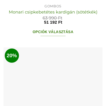
GOMBOS
Monari csipkebetétes kardigán (sötétkék)
63 990
Ft
51 192
Ft
OPCIÓK VÁLASZTÁSA
Ennek
a
terméknek
20%
több
variációja
van.
A
változatok
a
termékoldalon