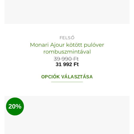
FELSŐ
Monari Ajour kötött pulóver
rombuszmintával
39 990
Ft
31 992
Ft
OPCIÓK VÁLASZTÁSA
Ennek
a
terméknek
20%
több
variációja
van.