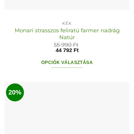
KÉK
Monari strasszos feliratú farmer nadrág
Natúr
55 990
Ft
44 792
Ft
OPCIÓK VÁLASZTÁSA
Ennek
a
terméknek
20%
több
variációja
van.
A
változatok