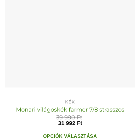
termékoldalon
választhatók
ki
KÉK
Monari világoskék farmer 7/8 strasszos
39 990
Ft
31 992
Ft
OPCIÓK VÁLASZTÁSA