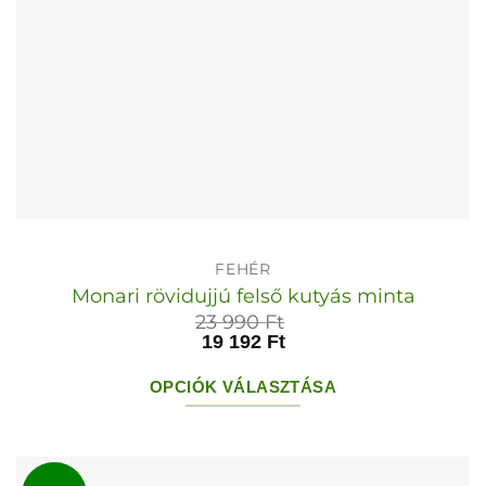
FEHÉR
Monari rövidujjú felső kutyás minta
23 990
Ft
19 192
Ft
OPCIÓK VÁLASZTÁSA
Ennek
a
terméknek