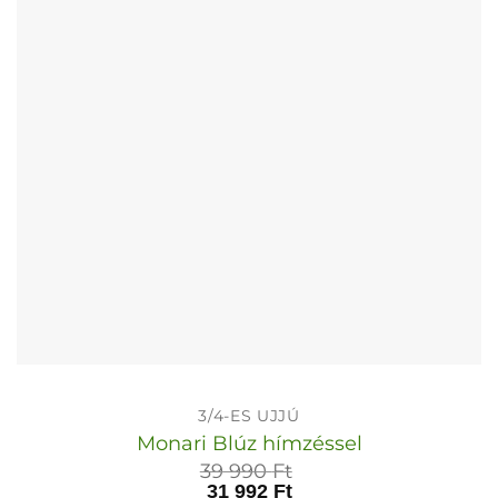
a
termékoldalon
választhatók
ki
3/4-ES UJJÚ
Monari Blúz hímzéssel
39 990
Ft
31 992
Ft