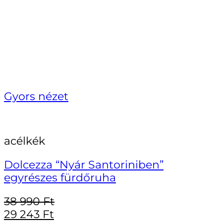
Gyors nézet
acélkék
Dolcezza “Nyár Santoriniben”
egyrészes fürdőruha
38 990
Ft
29 243
Ft