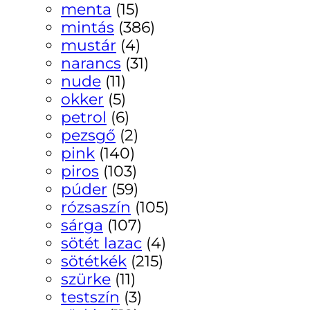
menta
(15)
mintás
(386)
mustár
(4)
narancs
(31)
nude
(11)
okker
(5)
petrol
(6)
pezsgő
(2)
pink
(140)
piros
(103)
púder
(59)
rózsaszín
(105)
sárga
(107)
sötét lazac
(4)
sötétkék
(215)
szürke
(11)
testszín
(3)