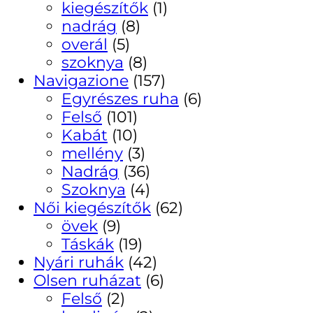
kiegészítők
(1)
nadrág
(8)
overál
(5)
szoknya
(8)
Navigazione
(157)
Egyrészes ruha
(6)
Felső
(101)
Kabát
(10)
mellény
(3)
Nadrág
(36)
Szoknya
(4)
Női kiegészítők
(62)
övek
(9)
Táskák
(19)
Nyári ruhák
(42)
Olsen ruházat
(6)
Felső
(2)