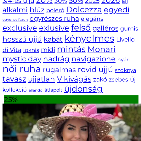
2026
50%
3/4-es ujjú
30%
2025
alj
Dolcezza
egyedi
alkalmi
blúz
boleró
egyrészes ruha
elegáns
egyenes fazon
felső
exclusive
exlusive
galléros
gumis
kényelmes
hosszú ujjú
kabát
Livello
mintás
Monari
di Vita
midi
loknis
navigazione
mystic day
nadrág
nyári
női ruha
rövid ujjú
rugalmas
szoknya
tavasz
ujjatlan
V kivágás
zakó
zsebes
Új
újdonság
kollekció
átlapolt
állandó
25%