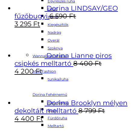
Egyrészes ruha
Dorina LINDSAY/GEO
Felső
fűzőbugyi
6 590
Ft
Kabát
3 295
Ft
Kiegészítők
Nadrág
Overál
Szoknya
Dorina Lianne piros
WannaBee ruházat
csipkés melltartó
8 400
Ft
4 200
Ft
MYA Fashion
tunika/ruha
Dorina Fehérnemű
Dorina Brooklyn mélyen
Alsó- Bugyi
dekoltált melltartó
8 799
Ft
Body
4 400
Ft
Fürdőruha
Melltartó