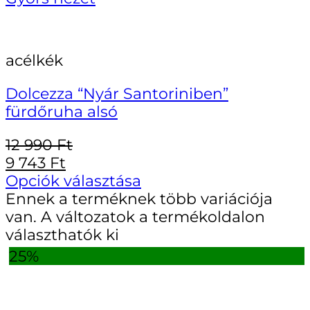
acélkék
Dolcezza “Nyár Santoriniben”
fürdőruha alsó
12 990
Ft
9 743
Ft
Opciók választása
Ennek a terméknek több variációja
van. A változatok a termékoldalon
választhatók ki
25%