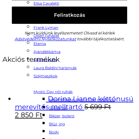
Elisa Cavaletti
Hajo Woman
Hajo Man
Frank Lyman
Nem küldünk levélszemetet! Olvasd el kérlek
Olsen ruházat
Adatvédelmi Nyilatkozatunkat
további tájékoztatásért.
Eterna
Ajándékkártya
Akciós termékek
Alkalmi ruha
Laura Baldini harisnyák
Szájmaszkok
Mystic Day női ruhák
Dorina Lianne kéttónusú
Mérettáblázat Mystic Day ruhákhoz
merevítős melltartó
5 699
Ft
Sapka, sál
2 850
Ft
Blézer, boleró
Blúz, ing
Body