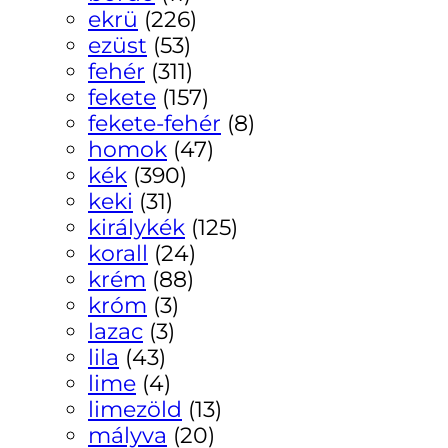
ekrü
(226)
ezüst
(53)
fehér
(311)
fekete
(157)
fekete-fehér
(8)
homok
(47)
kék
(390)
keki
(31)
királykék
(125)
korall
(24)
krém
(88)
króm
(3)
lazac
(3)
lila
(43)
lime
(4)
limezöld
(13)
mályva
(20)