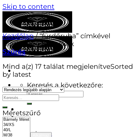
Skip to content
Kezdőlap
/
“fürdőruha” címkével
rendelkező termékek
Szűrés
Mind a(z) 17 találat megjelenítve
Sorted
by latest
Keresés a következőre:
AKCIÓS TERMÉKEK
Méretszűrő
TANÁCSADÁS
MÁRKÁK
Monari
Alkalmaz