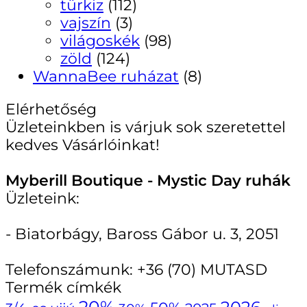
türkiz
(112)
vajszín
(3)
világoskék
(98)
zöld
(124)
WannaBee ruházat
(8)
Elérhetőség
Üzleteinkben is várjuk sok szeretettel
kedves Vásárlóinkat!
Myberill Boutique - Mystic Day ruhák
Üzleteink:
- Biatorbágy, Baross Gábor u. 3, 2051
Telefonszámunk:
+36 (70) MUTASD
Termék címkék
20%