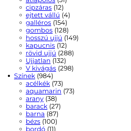
cipzáras
(12)
ejtett vállú
(4)
galléros
(154)
gombos
(128)
hosszú ujjú
(149)
kapucnis
(12)
rövid ujjú
(288)
Ujjatlan
(132)
V kivágás
(298)
Színek
(984)
acélkék
(73)
aquamarin
(73)
arany
(38)
barack
(27)
barna
(87)
bézs
(100)
bordó
(11)