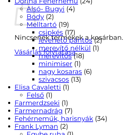
Dorina Fehérnemű
(24)
Alsó- Bugyi
(4)
Body
(2)
Melltartó
(19)
csipkés
(17)
Nincsenek termékek a kosárban.
levehető pántos
(2)
merevítő nélkül
(1)
Vásárlás folytatása
merevítős
(18)
minimiser
(1)
nagy kosaras
(6)
szivacsos
(13)
Elisa Cavaletti
(1)
Felső
(1)
Farmerdzseki
(1)
Farmernadrág
(7)
Fehérneműk, harisnyák
(34)
Frank Lyman
(2)
Egybe ruha
(1)