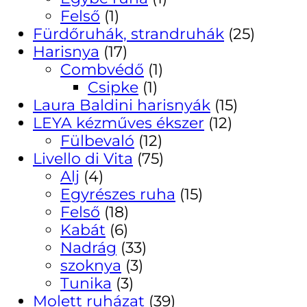
Felső
(1)
Fürdőruhák, strandruhák
(25)
Harisnya
(17)
Combvédő
(1)
Csipke
(1)
Laura Baldini harisnyák
(15)
LEYA kézműves ékszer
(12)
Fülbevaló
(12)
Livello di Vita
(75)
Alj
(4)
Egyrészes ruha
(15)
Felső
(18)
Kabát
(6)
Nadrág
(33)
szoknya
(3)
Tunika
(3)
Molett ruházat
(39)