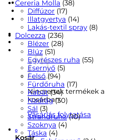
Cereria Molla
(38)
Pénztár
Diffúzor
(17)
ÚJDONSÁGAINK
Illatgyertya
(14)
Regisztráció
Lakás-textil spray
(8)
Dolcezza
(236)
Belépés
Blézer
(28)
Blúz
(51)
Kosár /
0
Ft
0
Egyrészes ruha
(55)
Esernyő
(5)
Felső
(94)
Fürdőruha
(17)
Nincsenek termékek a
Kabát
(34)
kosárban.
Nadrág
(30)
Sál
(3)
Vásárlás folytatása
Strandruha
(10)
Szoknya
(4)
0
Táska
(4)
Kosár