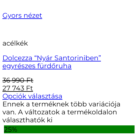
Gyors nézet
acélkék
Dolcezza “Nyár Santoriniben”
egyrészes fürdőruha
36 990
Ft
27 743
Ft
Opciók választása
Ennek a terméknek több variációja
van. A változatok a termékoldalon
választhatók ki
25%