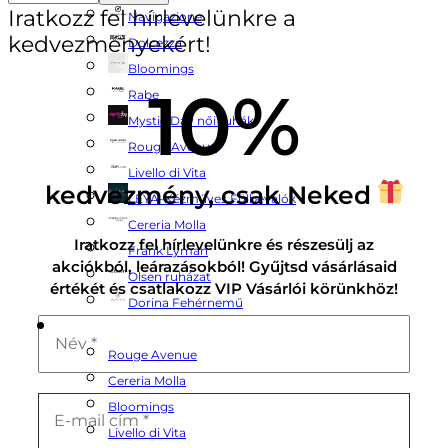
Iratkozz fel hírlevelünkre a
Navigazione
kedvezményekért!
Dolcezza
Bloomings
10%
Rabe
Mystic Day női ruhák
Rouge Avenue
Livello di Vita
kedvezmény, csak Neked
LEYA-Kézműves Fülbevalók
Cereria Molla
Iratkozz fel hírlevelünkre és részesülj az
Frank Lyman
akciókból, leárazásokból! Gyűjtsd vásárlásaid
Olsen ruházat
értékét és csatlakozz VIP Vásárlói körünkhöz!
Dorina Fehérnemű
Termékeink
Rouge Avenue
Cereria Molla
Bloomings
Livello di Vita