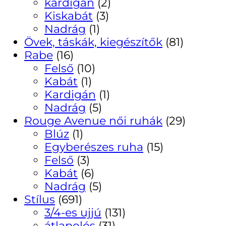
kardigán
(2)
Kiskabát
(3)
Nadrág
(1)
Övek, táskák, kiegészítők
(81)
Rabe
(16)
Felső
(10)
Kabát
(1)
Kardigán
(1)
Nadrág
(5)
Rouge Avenue női ruhák
(29)
Blúz
(1)
Egyberészes ruha
(15)
Felső
(3)
Kabát
(6)
Nadrág
(5)
Stílus
(691)
3/4-es ujjú
(131)
átlapolós
(31)