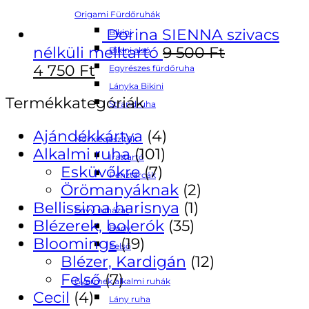
Origami Fürdőruhák
Dorina SIENNA szivacs
Bikini
nélküli melltartó
9 500
Ft
Bikini alsó
4 750
Ft
Egyrészes fürdőruha
Lányka Bikini
Termékkategóriák
Strandruha
Ajándékkártya
(4)
Női kiegészítők
Alkalmi ruha
(101)
Irattartó
Esküvőkre
(7)
Pénztárcák
Örömanyáknak
(2)
Bellissima harisnya
(1)
Envy ruházat
Blézerek, bolerók
(35)
Body
Bloomings
(19)
Felső
Blézer, Kardigán
(12)
Felső
(7)
Gyermek alkalmi ruhák
Cecil
(4)
Lány ruha