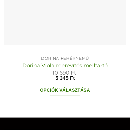
DORINA FEHÉRNEMŰ
Dorina Viola merevítős melltartó
10 690
Ft
5 345
Ft
OPCIÓK VÁLASZTÁSA
Ennek
a
terméknek
több