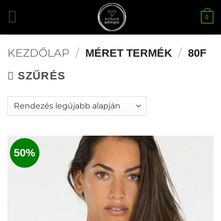
Skip
0
to
content
KEZDŐLAP
/
/
MÉRET TERMÉK
80F
SZŰRÉS
50%