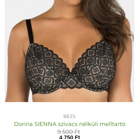
BÉZS
Dorina SIENNA szivacs nélküli melltartó
9 500
Ft
4 750
Ft