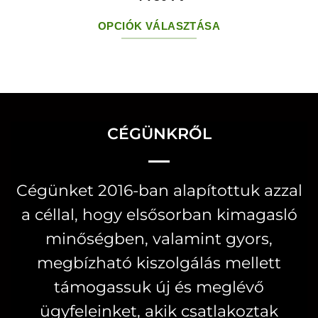
OPCIÓK VÁLASZTÁSA
Ennek
a
terméknek
több
variációja
CÉGÜNKRŐL
van.
A
Cégünket 2016-ban alapítottuk azzal
változatok
a céllal, hogy elsősorban kimagasló
a
termékoldalon
minőségben, valamint gyors,
választhatók
megbízható kiszolgálás mellett
ki
támogassuk új és meglévő
ügyfeleinket, akik csatlakoztak