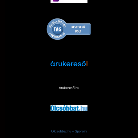
Árukereső.hu
Olcsóbbat.hu – Spórolni