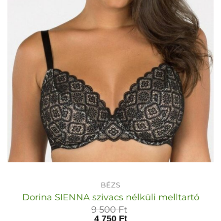
BÉZS
Dorina SIENNA szivacs nélküli melltartó
9 500
Ft
4 750
Ft