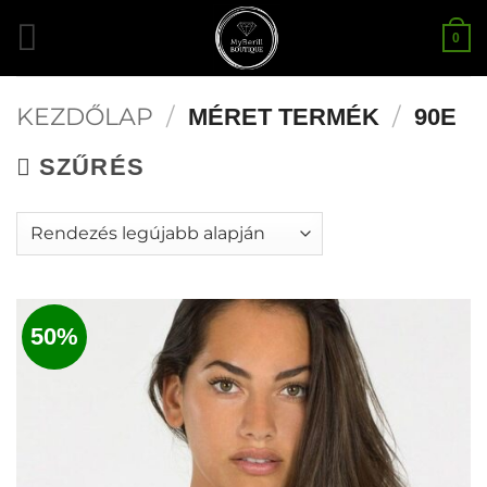
Skip
0
to
content
KEZDŐLAP
/
/
MÉRET TERMÉK
90E
SZŰRÉS
50%