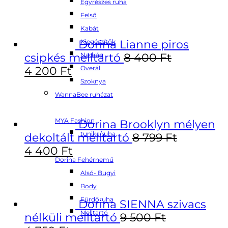
Egyrészes ruha
Felső
Kabát
Dorina Lianne piros
Kiegészítők
csipkés melltartó
8 400
Ft
Nadrág
4 200
Ft
Overál
Szoknya
WannaBee ruházat
MYA Fashion
Dorina Brooklyn mélyen
tunika/ruha
dekoltált melltartó
8 799
Ft
4 400
Ft
Dorina Fehérnemű
Alsó- Bugyi
Body
Fürdőruha
Dorina SIENNA szivacs
Melltartó
nélküli melltartó
9 500
Ft