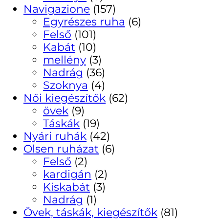
Navigazione
(157)
Egyrészes ruha
(6)
Felső
(101)
Kabát
(10)
mellény
(3)
Nadrág
(36)
Szoknya
(4)
Női kiegészítők
(62)
övek
(9)
Táskák
(19)
Nyári ruhák
(42)
Olsen ruházat
(6)
Felső
(2)
kardigán
(2)
Kiskabát
(3)
Nadrág
(1)
Övek, táskák, kiegészítők
(81)