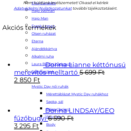
Nem küldünk levélszemetet! Olvasd el kérlek
Elisa Cavaletti
Adatvédelmi Nyilatkozatunkat
további tájékoztatásért.
Hajo Woman
Hajo Man
Akciós termékek
Frank Lyman
Olsen ruházat
Eterna
Ajándékkártya
Alkalmi ruha
Dorina Lianne kéttónusú
Laura Baldini harisnyák
merevítős melltartó
5 699
Ft
Szájmaszkok
2 850
Ft
Mystic Day női ruhák
Mérettáblázat Mystic Day ruhákhoz
Sapka, sál
Dorina LINDSAY/GEO
Blézer, boleró
fűzőbugyi
6 590
Ft
Blúz, ing
3 295
Ft
Body