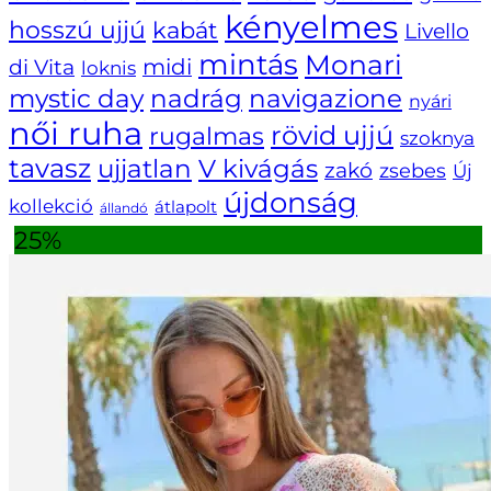
kényelmes
hosszú ujjú
kabát
Livello
mintás
Monari
di Vita
midi
loknis
navigazione
mystic day
nadrág
nyári
női ruha
rövid ujjú
rugalmas
szoknya
tavasz
ujjatlan
V kivágás
zakó
zsebes
Új
újdonság
kollekció
átlapolt
állandó
25%