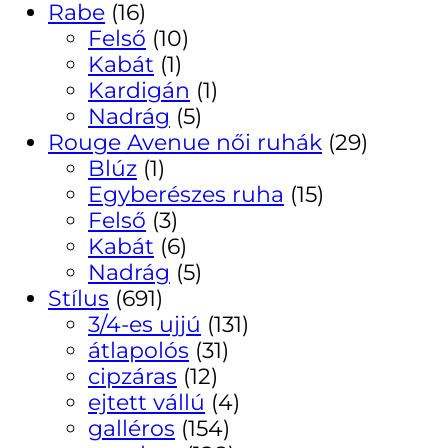
Rabe
(16)
Felső
(10)
Kabát
(1)
Kardigán
(1)
Nadrág
(5)
Rouge Avenue női ruhák
(29)
Blúz
(1)
Egyberészes ruha
(15)
Felső
(3)
Kabát
(6)
Nadrág
(5)
Stílus
(691)
3/4-es ujjú
(131)
átlapolós
(31)
cipzáras
(12)
ejtett vállú
(4)
galléros
(154)