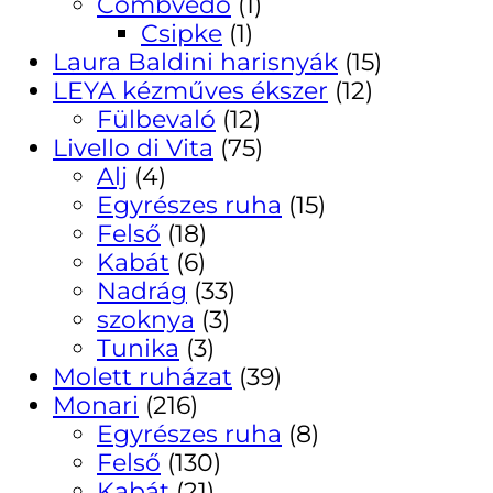
Combvédő
(1)
Csipke
(1)
Laura Baldini harisnyák
(15)
LEYA kézműves ékszer
(12)
Fülbevaló
(12)
Livello di Vita
(75)
Alj
(4)
Egyrészes ruha
(15)
Felső
(18)
Kabát
(6)
Nadrág
(33)
szoknya
(3)
Tunika
(3)
Molett ruházat
(39)
Monari
(216)
Egyrészes ruha
(8)
Felső
(130)
Kabát
(21)