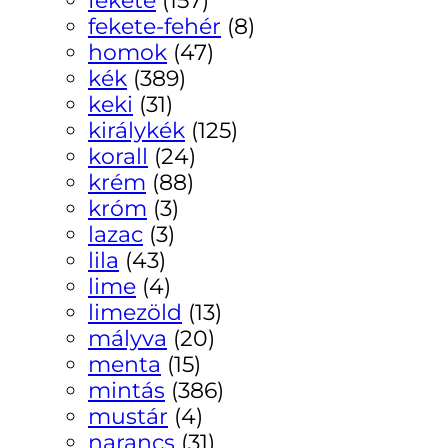
fekete-fehér
(8)
homok
(47)
kék
(389)
keki
(31)
királykék
(125)
korall
(24)
krém
(88)
króm
(3)
lazac
(3)
lila
(43)
lime
(4)
limezöld
(13)
mályva
(20)
menta
(15)
mintás
(386)
mustár
(4)
narancs
(31)