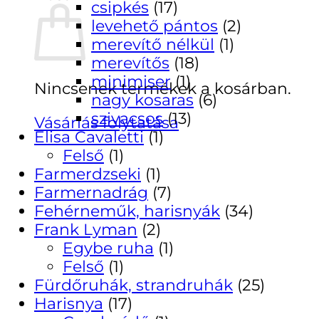
csipkés
(17)
levehető pántos
(2)
merevítő nélkül
(1)
merevítős
(18)
minimiser
(1)
Nincsenek termékek a kosárban.
nagy kosaras
(6)
szivacsos
(13)
Vásárlás folytatása
Elisa Cavaletti
(1)
Felső
(1)
Farmerdzseki
(1)
Farmernadrág
(7)
Fehérneműk, harisnyák
(34)
Frank Lyman
(2)
Egybe ruha
(1)
Felső
(1)
Fürdőruhák, strandruhák
(25)
Harisnya
(17)