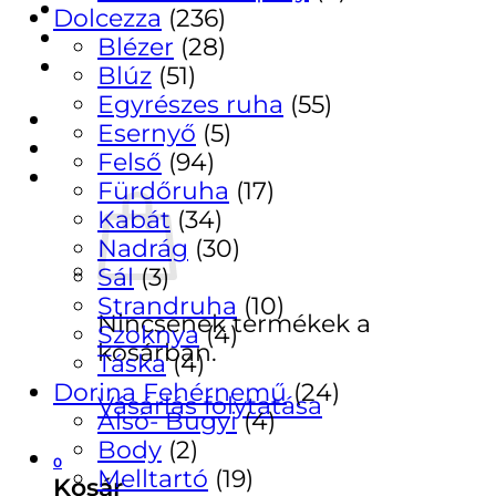
Dolcezza
(236)
Pénztár
Blézer
(28)
ÚJDONSÁGAINK
Blúz
(51)
Regisztráció
Egyrészes ruha
(55)
Belépés
Esernyő
(5)
Felső
(94)
Kosár /
0
Ft
0
Fürdőruha
(17)
Kabát
(34)
Nadrág
(30)
Sál
(3)
Strandruha
(10)
Nincsenek termékek a
Szoknya
(4)
kosárban.
Táska
(4)
Dorina Fehérnemű
(24)
Vásárlás folytatása
Alsó- Bugyi
(4)
Body
(2)
0
Melltartó
(19)
Kosár