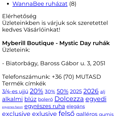
WannaBee ruházat
(8)
Elérhetőség
Üzleteinkben is várjuk sok szeretettel
kedves Vásárlóinkat!
Myberill Boutique - Mystic Day ruhák
Üzleteink:
- Biatorbágy, Baross Gábor u. 3, 2051
Telefonszámunk:
+36 (70) MUTASD
Termék címkék
20%
2026
50%
3/4-es ujjú
30%
2025
alj
Dolcezza
egyedi
alkalmi
blúz
boleró
egyrészes ruha
elegáns
egyenes fazon
felső
exclusive
exlusive
galléros
gumis