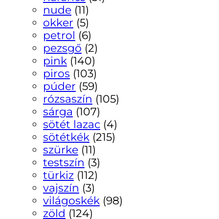
nude
(11)
okker
(5)
petrol
(6)
pezsgő
(2)
pink
(140)
piros
(103)
púder
(59)
rózsaszín
(105)
sárga
(107)
sötét lazac
(4)
sötétkék
(215)
szürke
(11)
testszín
(3)
türkiz
(112)
vajszín
(3)
világoskék
(98)
zöld
(124)