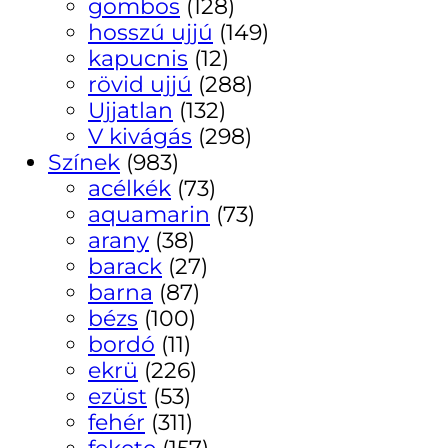
gombos
(128)
hosszú ujjú
(149)
kapucnis
(12)
rövid ujjú
(288)
Ujjatlan
(132)
V kivágás
(298)
Színek
(983)
acélkék
(73)
aquamarin
(73)
arany
(38)
barack
(27)
barna
(87)
bézs
(100)
bordó
(11)
ekrü
(226)
ezüst
(53)
fehér
(311)
fekete
(157)