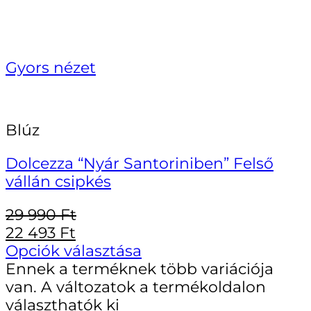
Gyors nézet
Blúz
Dolcezza “Nyár Santoriniben” Felső
vállán csipkés
29 990
Ft
22 493
Ft
Opciók választása
Ennek a terméknek több variációja
van. A változatok a termékoldalon
választhatók ki