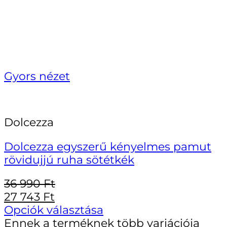
Gyors nézet
Dolcezza
Dolcezza egyszerű kényelmes pamut
rövidujjú ruha sötétkék
36 990
Ft
27 743
Ft
Opciók választása
Ennek a terméknek több variációja