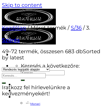
Skip to content
Kezdőlap
/
Méret termék
/
S/36
/
3.
oldal
Szűrés
49–72 termék, összesen 683 db
Sorted
by latest
Keresés a következőre:
AKCIÓS TERMÉKEK
Iratkozz fel hírlevelünkre a
TANÁCSADÁS
kedvezményekért!
MÁRKÁK
Monari