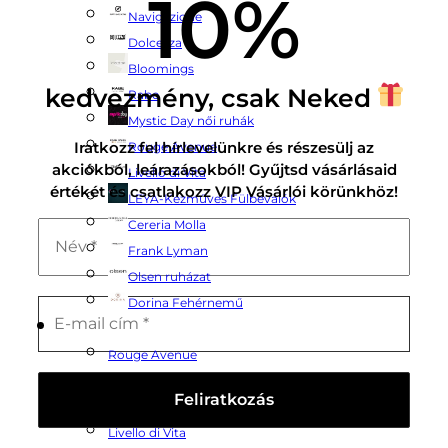
10%
Navigazione
Dolcezza
Bloomings
kedvezmény, csak Neked
Rabe
Mystic Day női ruhák
Iratkozz fel hírlevelünkre és részesülj az
Rouge Avenue
akciókból, leárazásokból! Gyűjtsd vásárlásaid
Livello di Vita
értékét és csatlakozz VIP Vásárlói körünkhöz!
LEYA-Kézműves Fülbevalók
Cereria Molla
Frank Lyman
Olsen ruházat
Dorina Fehérnemű
Termékeink
Rouge Avenue
Cereria Molla
Bloomings
Livello di Vita