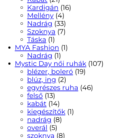
Kardigán
(16)
Mellény
(4)
Nadrág
(33)
Szoknya
(7)
Táska
(1)
MYA Fashion
(1)
Nadrág
(1)
Mystic Day női ruhák
(107)
blézer, boleró
(19)
blúz, ing
(2)
egyrészes ruha
(46)
felső
(13)
kabát
(14)
kiegészítők
(1)
nadrág
(8)
overál
(5)
szoknya
(8)