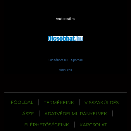
Árukereső.hu
Olcsóbbat.hu – Spórolni
tudni kell
|
|
|
FŐOLDAL
TERMÉKEINK
VISSZAKÜLDÉS
|
|
ÁSZF
ADATVÉDELMI IRÁNYELVEK
|
ELÉRHETŐSÉGEINK
KAPCSOLAT