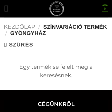
Skip
0
to
content
KEZDŐLAP
/
SZÍNVARIÁCIÓ TERMÉK
/
GYÖNGYHÁZ
SZŰRÉS
Egy termék se felelt meg a
keresésnek.
CÉGÜNKRŐL