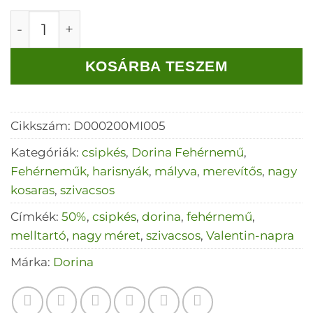
Dorina Adele Shimmer szivacsos melltartó (má
KOSÁRBA TESZEM
Cikkszám:
D000200MI005
Kategóriák:
csipkés
,
Dorina Fehérnemű
,
Fehérneműk, harisnyák
,
mályva
,
merevítős
,
nagy
kosaras
,
szivacsos
Címkék:
50%
,
csipkés
,
dorina
,
fehérnemű
,
melltartó
,
nagy méret
,
szivacsos
,
Valentin-napra
Márka:
Dorina