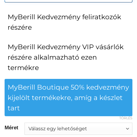
MyBerill Kedvezmény feliratkozók
részére
MyBerill Kedvezmény VIP vásárlók
részére alkalmazható ezen
termékre
MyBerill Boutique 50% kedvezmény
kijelölt termékekre, amíg a készlet
tart
TÖRLÉS
Méret