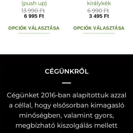
(push up)
királykék
13 990
Ft
6 990
Ft
6 995
Ft
3 495
Ft
OPCIÓK VÁLASZTÁSA
OPCIÓK VÁLASZTÁSA
Ennek
Ennek
a
a
terméknek
terméknek
több
több
CÉGÜNKRŐL
variációja
variációja
van.
van.
A
A
Cégünket 2016-ban alapítottuk azzal
változatok
változatok
a céllal, hogy elsősorban kimagasló
a
a
minőségben, valamint gyors,
termékoldalon
termékoldal
választhatók
választhatók
megbízható kiszolgálás mellett
ki
ki