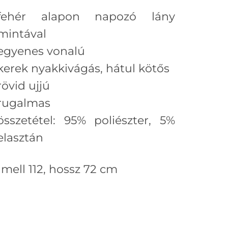
fehér alapon napozó lány
mintával
egyenes vonalú
kerek nyakkivágás, hátul kötős
rövid ujjú
rugalmas
összetétel: 95% poliészter, 5%
elasztán
 mell 112, hossz 72 cm