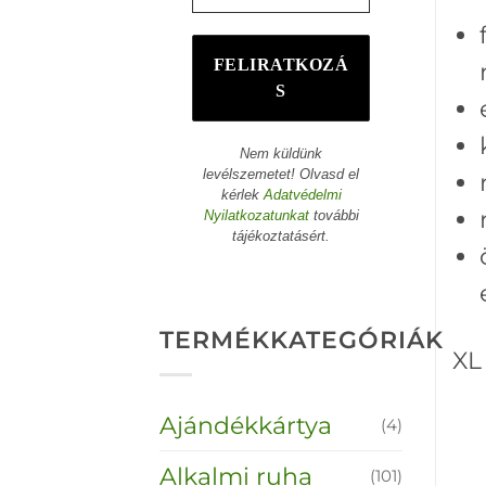
Nem küldünk
levélszemetet! Olvasd el
kérlek
Adatvédelmi
Nyilatkozatunkat
további
tájékoztatásért.
TERMÉKKATEGÓRIÁK
XL
Ajándékkártya
(4)
Alkalmi ruha
(101)