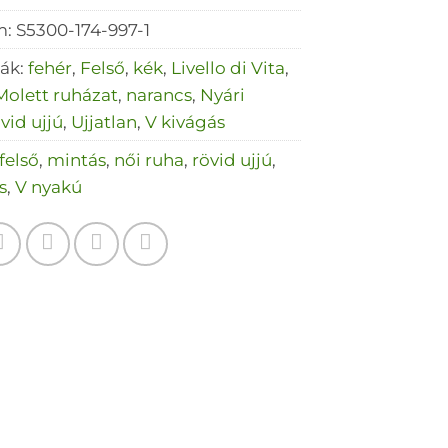
m:
S5300-174-997-1
iák:
fehér
,
Felső
,
kék
,
Livello di Vita
,
Molett ruházat
,
narancs
,
Nyári
vid ujjú
,
Ujjatlan
,
V kivágás
felső
,
mintás
,
női ruha
,
rövid ujjú
,
s
,
V nyakú