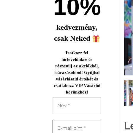
10%
kedvezmény,
csak Neked
Iratkozz fel
hírlevelünkre és
részesülj az akciókból,
leárazásokból! Gyűjtsd
vásárlásaid értékét és
csatlakozz VIP Vásárlói
körünkhöz!
L