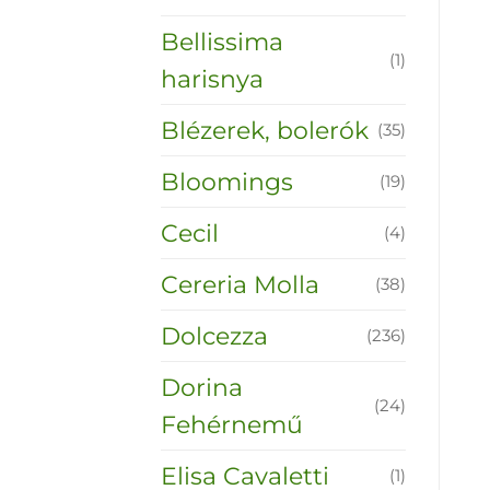
Bellissima
(1)
harisnya
Blézerek, bolerók
(35)
Bloomings
(19)
Cecil
(4)
Cereria Molla
(38)
Dolcezza
(236)
Dorina
(24)
Fehérnemű
Elisa Cavaletti
(1)