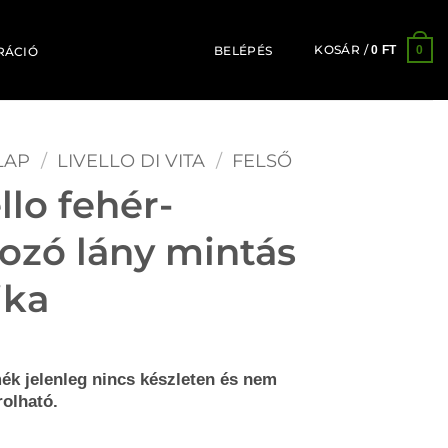
KOSÁR /
0
0
FT
BELÉPÉS
RÁCIÓ
LAP
/
LIVELLO DI VITA
/
FELSŐ
llo fehér-
ozó lány mintás
ika
ék jelenleg nincs készleten és nem
olható.