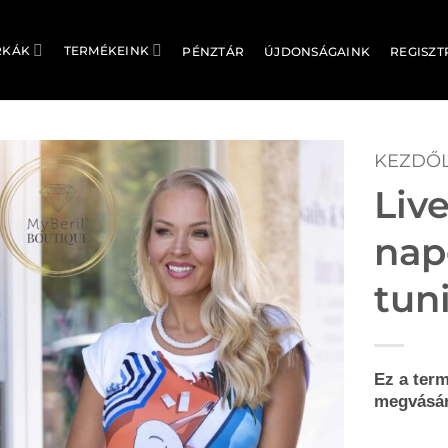
RKÁK
TERMÉKEINK
PÉNZTÁR
ÚJDONSÁGAINK
REGISZT
KEZDŐ
Live
nap
tun
Ez a term
megvásár