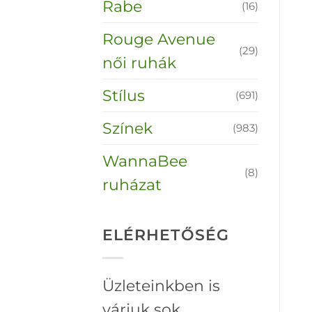
Rabe
(16)
Rouge Avenue
(29)
női ruhák
Stílus
(691)
Színek
(983)
WannaBee
(8)
ruházat
ELÉRHETŐSÉG
Üzleteinkben is
várjuk sok