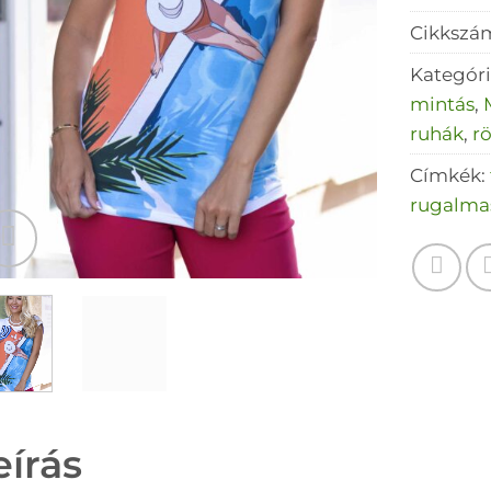
Cikkszá
Kategór
mintás
,
ruhák
,
rö
Címkék:
rugalma
eírás