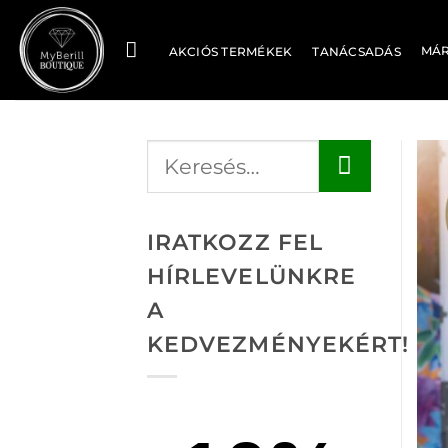
Skip
to
MÁ
AKCIÓS TERMÉKEK
TANÁCSADÁS
content
IRATKOZZ FEL
HÍRLEVELÜNKRE
A
KEDVEZMÉNYEKÉRT!