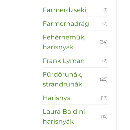
Farmerdzseki
(1)
Farmernadrág
(7)
Fehérneműk,
(34)
harisnyák
Frank Lyman
(2)
Fürdőruhák,
(25)
strandruhák
Harisnya
(17)
Laura Baldini
(15)
harisnyák