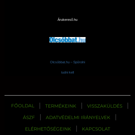
Árukereső.hu
Olcsóbbat.hu – Spórolni
tudni kell
|
|
|
FŐOLDAL
TERMÉKEINK
VISSZAKÜLDÉS
|
|
ÁSZF
ADATVÉDELMI IRÁNYELVEK
|
ELÉRHETŐSÉGEINK
KAPCSOLAT