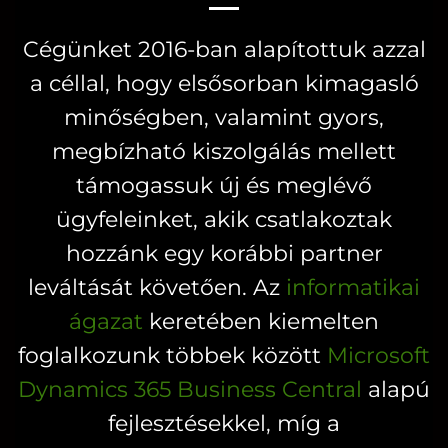
van.
A
A
változatok
Cégünket 2016-ban alapítottuk azzal
változatok
a
a céllal, hogy elsősorban kimagasló
a
termékoldal
minőségben, valamint gyors,
termékoldalon
választhatók
választhatók
megbízható kiszolgálás mellett
ki
ki
támogassuk új és meglévő
ügyfeleinket, akik csatlakoztak
hozzánk egy korábbi partner
leváltását követően. Az
informatikai
ágazat
keretében kiemelten
foglalkozunk többek között
Microsoft
Dynamics 365 Business Central
alapú
fejlesztésekkel, míg a