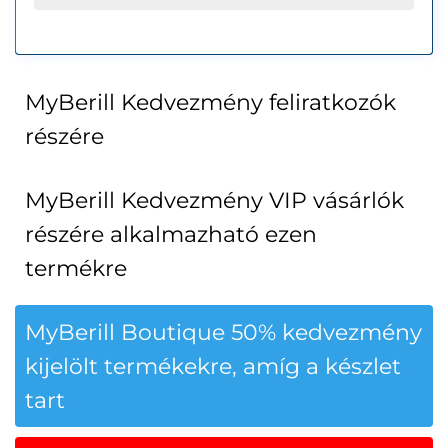
MyBerill Kedvezmény feliratkozók
részére
MyBerill Kedvezmény VIP vásárlók
részére alkalmazható ezen
termékre
MyBerill Boutique 50% kedvezmény
kijelölt termékekre, amíg a készlet
tart