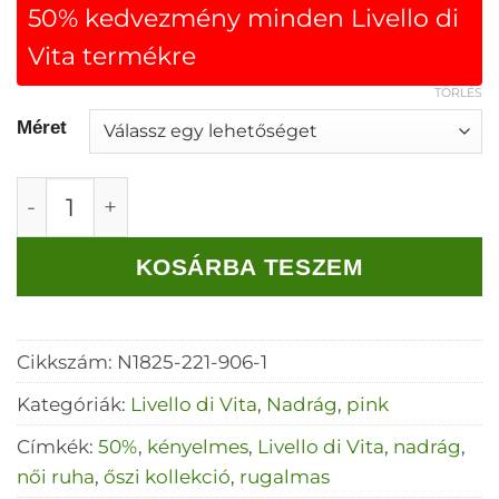
50% kedvezmény minden Livello di
Vita termékre
TÖRLÉS
Méret
Livello hátul gumis hosszú nadrág fuxia menn
KOSÁRBA TESZEM
Cikkszám:
N1825-221-906-1
Kategóriák:
Livello di Vita
,
Nadrág
,
pink
Címkék:
50%
,
kényelmes
,
Livello di Vita
,
nadrág
,
női ruha
,
őszi kollekció
,
rugalmas