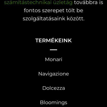
számítástechnikai üzletág
továbbra is
fontos szerepet tölt be
szolgáltatásaink között.
TERMÉKEINK
Monari
Navigazione
Dolcezza
Bloomings