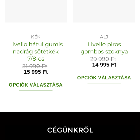
KÉK
ALJ
Livello hátul gumis
Livello piros
nadrág sötétkék
gombos szoknya
7/8-os
29 990
Ft
14 995
Ft
31 990
Ft
15 995
Ft
OPCIÓK VÁLASZTÁSA
OPCIÓK VÁLASZTÁSA
Ennek
Ennek
a
a
terméknek
terméknek
több
több
variációja
CÉGÜNKRŐL
variációja
van.