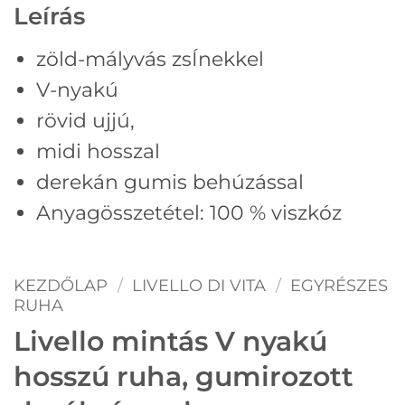
Leírás
zöld-mályvás zsÍnekkel
V-nyakú
rövid ujjú,
midi hosszal
derekán gumis behúzással
Anyagösszetétel: 100 % viszkóz
KEZDŐLAP
/
LIVELLO DI VITA
/
EGYRÉSZES
RUHA
Livello mintás V nyakú
hosszú ruha, gumirozott