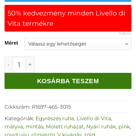
50% kedvezmény minden Livello di
Vita termékre
TÖRLÉS
Méret
Livello mintás V nyakú hosszú ruha, gumirozo
KOSÁRBA TESZEM
Cikkszám:
R1697-465-3015
Kategóriák:
Egyrészes ruha
,
Livello di Vita
,
mályva
,
mintás
,
Molett ruházat
,
Nyári ruhák
,
pink
,
rövid ujjú
,
rózsaszín
,
V kivágás
,
zöld