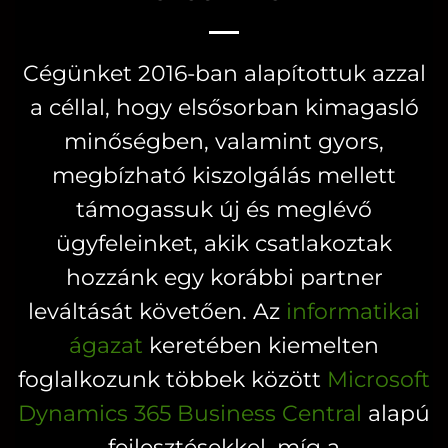
variációja
variációja
van.
van.
Cégünket 2016-ban alapítottuk azzal
A
A
a céllal, hogy elsősorban kimagasló
változatok
változatok
a
a
minőségben, valamint gyors,
termékoldalon
termékoldal
megbízható kiszolgálás mellett
választhatók
választhatók
támogassuk új és meglévő
ki
ki
ügyfeleinket, akik csatlakoztak
hozzánk egy korábbi partner
leváltását követően. Az
informatikai
ágazat
keretében kiemelten
foglalkozunk többek között
Microsoft
Dynamics 365 Business Central
alapú
fejlesztésekkel, míg a