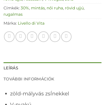
Címkék:
30%
,
mintás
,
női ruha
,
rövid ujjú
,
rugalmas
Márka:
Livello di Vita
LEÍRÁS
TOVÁBBI INFORMÁCIÓK
zöld-mályvás zsÍnekkel
V-nyakú