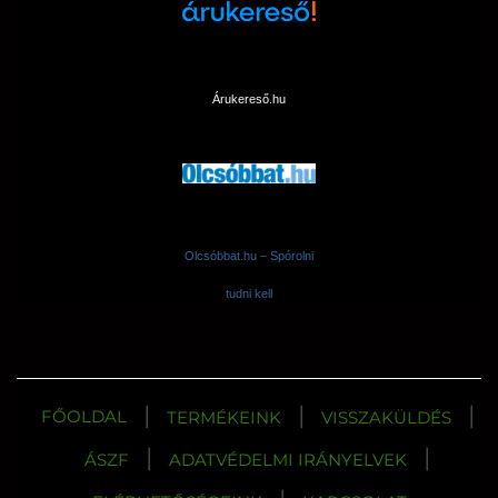
Árukereső.hu
Olcsóbbat.hu – Spórolni
tudni kell
|
|
|
FŐOLDAL
TERMÉKEINK
VISSZAKÜLDÉS
|
|
ÁSZF
ADATVÉDELMI IRÁNYELVEK