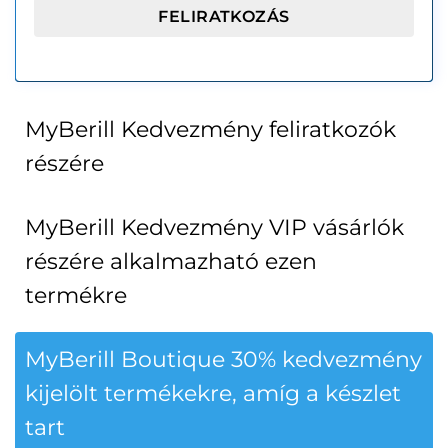
MyBerill Kedvezmény feliratkozók
részére
MyBerill Kedvezmény VIP vásárlók
részére alkalmazható ezen
termékre
MyBerill Boutique 30% kedvezmény
kijelölt termékekre, amíg a készlet
tart