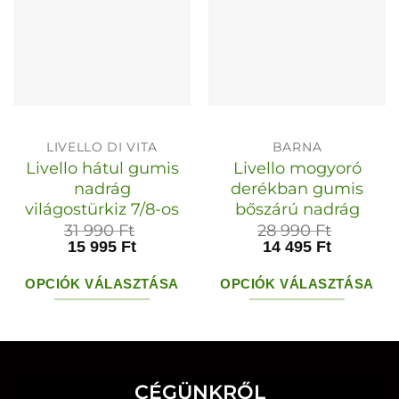
LIVELLO DI VITA
BARNA
Livello hátul gumis
Livello mogyoró
nadrág
derékban gumis
világostürkiz 7/8-os
bőszárú nadrág
31 990
Ft
28 990
Ft
15 995
Ft
14 495
Ft
OPCIÓK VÁLASZTÁSA
OPCIÓK VÁLASZTÁSA
Ennek
Ennek
a
a
terméknek
terméknek
több
több
CÉGÜNKRŐL