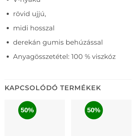
rövid ujjú,
midi hosszal
derekán gumis behúzással
Anyagösszetétel: 100 % viszkóz
KAPCSOLÓDÓ TERMÉKEK
50%
50%