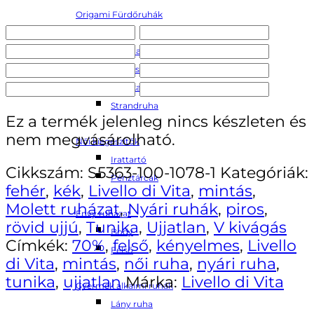
Origami Fürdőruhák
Bikini
Bikini alsó
Egyrészes fürdőruha
Lányka Bikini
Strandruha
Ez a termék jelenleg nincs készleten és
nem megvásárolható.
Női kiegészítők
Irattartó
Cikkszám:
S5363-100-1078-1
Kategóriák:
Pénztárcák
fehér
,
kék
,
Livello di Vita
,
mintás
,
Molett ruházat
,
Nyári ruhák
,
piros
,
Envy ruházat
rövid ujjú
,
Tunika
,
Ujjatlan
,
V kivágás
Body
Címkék:
70%
,
felső
,
kényelmes
,
Livello
Felső
di Vita
,
mintás
,
női ruha
,
nyári ruha
,
tunika
,
ujjatlan
Márka:
Livello di Vita
Gyermek alkalmi ruhák
Lány ruha