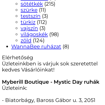
sötétkék
(215)
szürke
(11)
testszín
(3)
türkiz
(112)
vajszín
(3)
világoskék
(98)
zöld
(124)
WannaBee ruházat
(8)
Elérhetőség
Üzleteinkben is várjuk sok szeretettel
kedves Vásárlóinkat!
Myberill Boutique - Mystic Day ruhák
Üzleteink:
- Biatorbágy, Baross Gábor u. 3, 2051