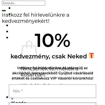
Pénztár
ÚJDONSÁGAINK
Iratkozz fel hírlevelünkre a
Regisztráció
kedvezményekért!
Belépés
10%
Kosár /
0
Ft
0
kedvezmény, csak Neked
Nincsenek termékek a
Iratkozz fel hírlevelünkre és részesülj az
akciókból, leárazásokból! Gyűjtsd vásárlásaid
kosárban.
értékét és csatlakozz VIP Vásárlói körünkhöz!
Vásárlás folytatása
0
Kosár