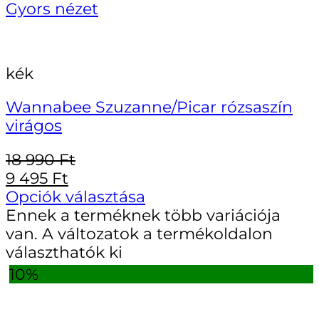
Gyors nézet
kék
Wannabee Szuzanne/Picar rózsaszín
virágos
18 990
Ft
9 495
Ft
Opciók választása
Ennek a terméknek több variációja
van. A változatok a termékoldalon
választhatók ki
10%