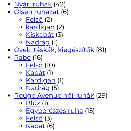
Nyári ruhák
(42)
Olsen ruházat
(6)
Felső
(2)
kardigán
(2)
Kiskabát
(3)
Nadrág
(1)
Övek, táskák, kiegészítők
(81)
Rabe
(16)
Felső
(10)
Kabát
(1)
Kardigán
(1)
Nadrág
(5)
Rouge Avenue női ruhák
(29)
Blúz
(1)
Egyberészes ruha
(15)
Felső
(3)
Kabát
(6)