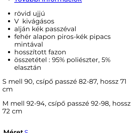
rövid ujjú
V kivágásos
alján kék passzéval
fehér alapon piros-kék pipacs
mintával
hosszított fazon
összetétel : 95% poliészter, 5%
elasztán
S mell 90, csípő passzé 82-87, hossz 71
cm
M mell 92-94, csípő passzé 92-98, hossz
72 cm
Méret
S