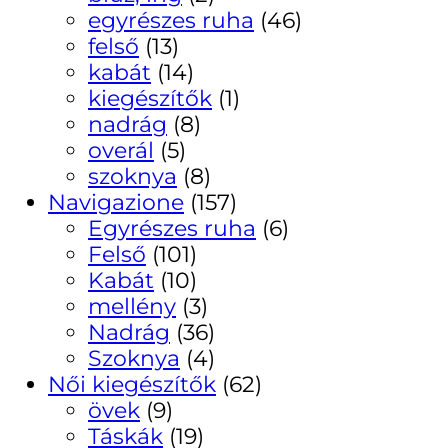
egyrészes ruha
(46)
felső
(13)
kabát
(14)
kiegészítők
(1)
nadrág
(8)
overál
(5)
szoknya
(8)
Navigazione
(157)
Egyrészes ruha
(6)
Felső
(101)
Kabát
(10)
mellény
(3)
Nadrág
(36)
Szoknya
(4)
Női kiegészítők
(62)
övek
(9)
Táskák
(19)