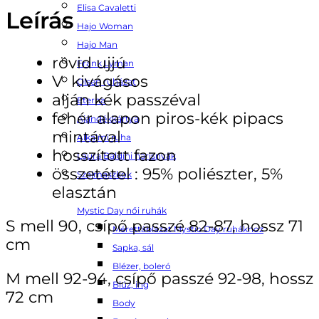
Elisa Cavaletti
Leírás
Hajo Woman
Hajo Man
rövid ujjú
Frank Lyman
V kivágásos
Olsen ruházat
alján kék passzéval
Eterna
fehér alapon piros-kék pipacs
Ajándékkártya
mintával
Alkalmi ruha
hosszított fazon
Laura Baldini harisnyák
összetétel : 95% poliészter, 5%
Szájmaszkok
elasztán
Mystic Day női ruhák
S mell 90, csípő passzé 82-87, hossz 71
Mérettáblázat Mystic Day ruhákhoz
cm
Sapka, sál
Blézer, boleró
M mell 92-94, csípő passzé 92-98, hossz
Blúz, ing
72 cm
Body