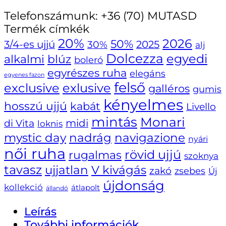
Telefonszámunk:
+36 (70) MUTASD
Termék címkék
20%
2026
50%
3/4-es ujjú
30%
2025
alj
Dolcezza
egyedi
alkalmi
blúz
boleró
egyrészes ruha
elegáns
egyenes fazon
felső
exclusive
exlusive
galléros
gumis
kényelmes
hosszú ujjú
kabát
Livello
mintás
Monari
di Vita
midi
loknis
navigazione
mystic day
nadrág
nyári
női ruha
rövid ujjú
rugalmas
szoknya
tavasz
ujjatlan
V kivágás
zakó
zsebes
Új
újdonság
kollekció
átlapolt
állandó
Leírás
További információk