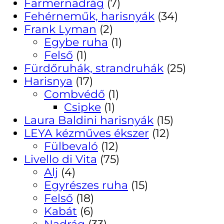
Farmernadrág
(7)
Fehérneműk, harisnyák
(34)
Frank Lyman
(2)
Egybe ruha
(1)
Felső
(1)
Fürdőruhák, strandruhák
(25)
Harisnya
(17)
Combvédő
(1)
Csipke
(1)
Laura Baldini harisnyák
(15)
LEYA kézműves ékszer
(12)
Fülbevaló
(12)
Livello di Vita
(75)
Alj
(4)
Egyrészes ruha
(15)
Felső
(18)
Kabát
(6)
Nadrág
(33)