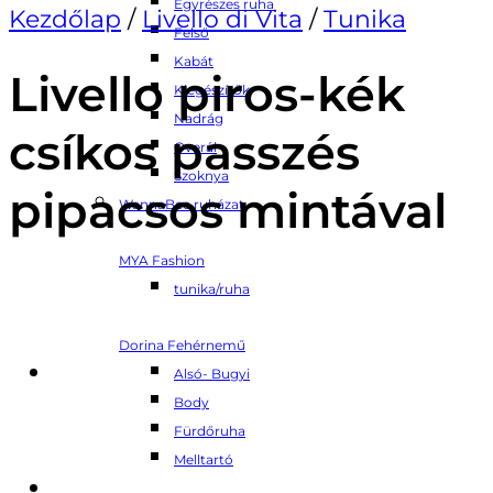
Egyrészes ruha
Kezdőlap
/
Livello di Vita
/
Tunika
Felső
Kabát
Livello piros-kék
Kiegészítők
Nadrág
csíkos passzés
Overál
Szoknya
pipacsos mintával
WannaBee ruházat
MYA Fashion
tunika/ruha
Dorina Fehérnemű
Alsó- Bugyi
Body
Fürdőruha
Melltartó