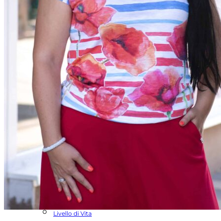
Navigazione
Dolcezza
Bloomings
Rabe
Mystic Day női ruhák
Rouge Avenue
Livello di Vita
LEYA-Kézműves Fülbevalók
Cereria Molla
Frank Lyman
Olsen ruházat
Dorina Fehérnemű
Termékeink
Rouge Avenue
Cereria Molla
Bloomings
Livello di Vita