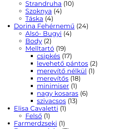
Strandruha
(10)
Szoknya
(4)
Táska
(4)
Dorina Fehérnemű
(24)
Alsó- Bugyi
(4)
Body
(2)
Melltartó
(19)
csipkés
(17)
levehető pántos
(2)
merevítő nélkül
(1)
merevítős
(18)
minimiser
(1)
nagy kosaras
(6)
szivacsos
(13)
Elisa Cavaletti
(1)
Felső
(1)
Farmerdzseki
(1)