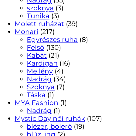
szoknya
(3)
Tunika
(3)
Molett ruházat
(39)
Monari
(217)
Egyrészes ruha
(8)
Felső
(130)
Kabát
(21)
Kardigán
(16)
Mellény
(4)
Nadrág
(34)
Szoknya
(7)
Táska
(1)
MYA Fashion
(1)
Nadrág
(1)
Mystic Day női ruhák
(107)
blézer, boleró
(19)
blúz, ing
(2)