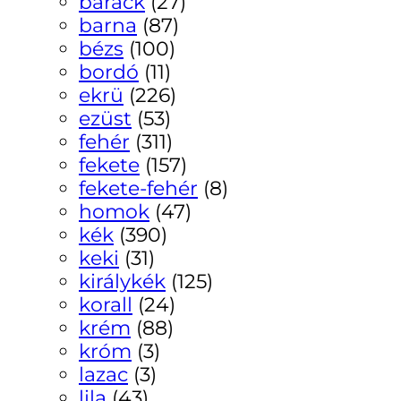
barack
(27)
barna
(87)
bézs
(100)
bordó
(11)
ekrü
(226)
ezüst
(53)
fehér
(311)
fekete
(157)
fekete-fehér
(8)
homok
(47)
kék
(390)
keki
(31)
királykék
(125)
korall
(24)
krém
(88)
króm
(3)
lazac
(3)
lila
(43)