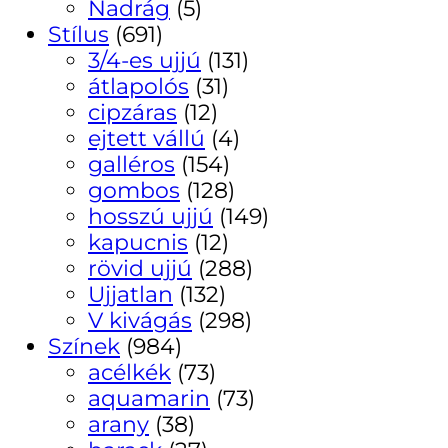
Nadrág
(5)
Stílus
(691)
3/4-es ujjú
(131)
átlapolós
(31)
cipzáras
(12)
ejtett vállú
(4)
galléros
(154)
gombos
(128)
hosszú ujjú
(149)
kapucnis
(12)
rövid ujjú
(288)
Ujjatlan
(132)
V kivágás
(298)
Színek
(984)
acélkék
(73)
aquamarin
(73)
arany
(38)