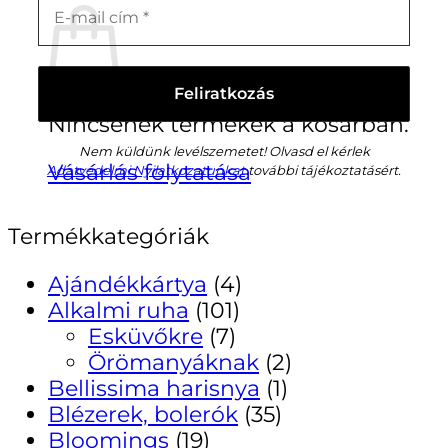
Nincsenek termékek a kosárban.
Nem küldünk levélszemetet! Olvasd el kérlek
Vásárlás folytatása
Adatvédelmi Nyilatkozatunkat
további tájékoztatásért.
Termékkategóriák
Ajándékkártya
(4)
Alkalmi ruha
(101)
Esküvőkre
(7)
Örömanyáknak
(2)
Bellissima harisnya
(1)
Blézerek, bolerók
(35)
Bloomings
(19)