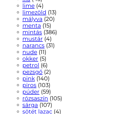
lime
(4)
limezöld
(13)
mályva
(20)
menta
(15)
mintás
(386)
mustár
(4)
narancs
(31)
nude
(11)
okker
(5)
petrol
(6)
pezsgő
(2)
pink
(140)
piros
(103)
púder
(59)
rózsaszín
(105)
sárga
(107)
sötét lazac
(4)