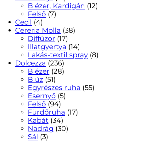
Blézer, Kardigán
(12)
Felső
(7)
Cecil
(4)
Cereria Molla
(38)
Diffúzor
(17)
Illatgyertya
(14)
Lakás-textil spray
(8)
Dolcezza
(236)
Blézer
(28)
Blúz
(51)
Egyrészes ruha
(55)
Esernyő
(5)
Felső
(94)
Fürdőruha
(17)
Kabát
(34)
Nadrág
(30)
Sál
(3)