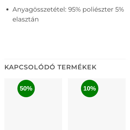
Anyagösszetétel: 95% poliészter 5%
elasztán
KAPCSOLÓDÓ TERMÉKEK
50%
10%