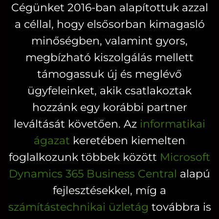
Cégünket 2016-ban alapítottuk azzal
A
A
a céllal, hogy elsősorban kimagasló
változatok
változatok
a
a
minőségben, valamint gyors,
termékoldalon
termékoldal
megbízható kiszolgálás mellett
választhatók
választhatók
támogassuk új és meglévő
ki
ki
ügyfeleinket, akik csatlakoztak
hozzánk egy korábbi partner
leváltását követően. Az
informatikai
ágazat
keretében kiemelten
foglalkozunk többek között
Microsoft
Dynamics 365 Business Central
alapú
fejlesztésekkel, míg a
számítástechnikai üzletág
továbbra is