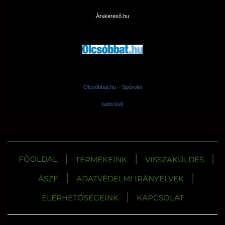
Árukereső.hu
Olcsóbbat.hu – Spórolni
tudni kell
|
|
|
FŐOLDAL
TERMÉKEINK
VISSZAKÜLDÉS
|
|
ÁSZF
ADATVÉDELMI IRÁNYELVEK
|
ELÉRHETŐSÉGEINK
KAPCSOLAT