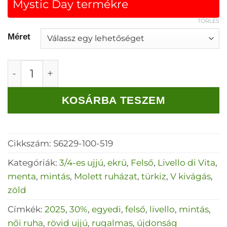
Mystic Day termékre
TÖRLÉS
Méret
Livello Zöld mintás V-nyakú gumis aljú felső 
KOSÁRBA TESZEM
Cikkszám:
S6229-100-519
Kategóriák:
3/4-es ujjú
,
ekrü
,
Felső
,
Livello di Vita
,
menta
,
mintás
,
Molett ruházat
,
türkiz
,
V kivágás
,
zöld
Címkék:
2025
,
30%
,
egyedi
,
felső
,
livello
,
mintás
,
női ruha
,
rövid ujjú
,
rugalmas
,
újdonság