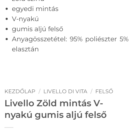
egyedi mintás
V-nyakú
gumis aljú felső
Anyagösszetétel: 95% poliészter 5%
elasztán
KEZDŐLAP
/
LIVELLO DI VITA
/
FELSŐ
Livello Zöld mintás V-
nyakú gumis aljú felső