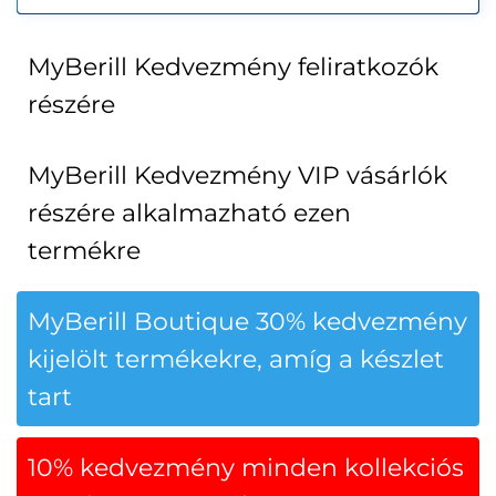
MyBerill Kedvezmény feliratkozók
részére
MyBerill Kedvezmény VIP vásárlók
részére alkalmazható ezen
termékre
MyBerill Boutique 30% kedvezmény
kijelölt termékekre, amíg a készlet
tart
10% kedvezmény minden kollekciós