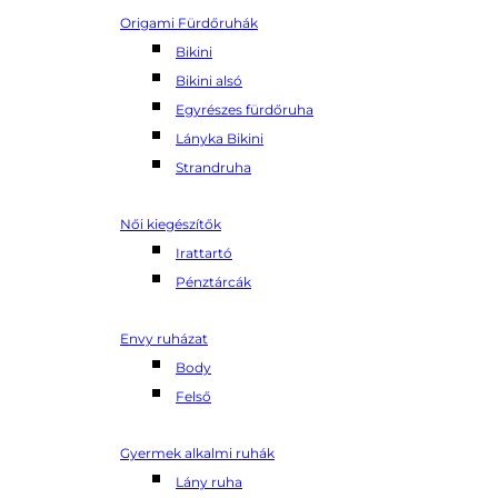
Origami Fürdőruhák
Bikini
Bikini alsó
Egyrészes fürdőruha
Lányka Bikini
Strandruha
Női kiegészítők
Irattartó
Pénztárcák
Envy ruházat
Body
Felső
Gyermek alkalmi ruhák
Lány ruha