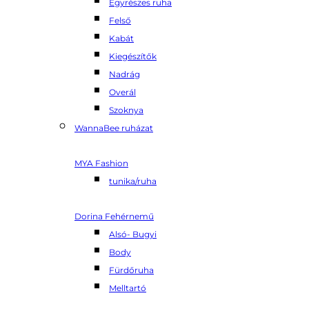
Egyrészes ruha
Felső
Kabát
Kiegészítők
Nadrág
Overál
Szoknya
WannaBee ruházat
MYA Fashion
tunika/ruha
Dorina Fehérnemű
Alsó- Bugyi
Body
Fürdőruha
Melltartó