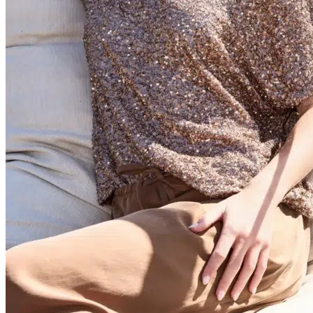
Navigazione
Dolcezza
Bloomings
Rabe
Mystic Day női ruhák
Rouge Avenue
Livello di Vita
LEYA-Kézműves Fülbevalók
Cereria Molla
Frank Lyman
Olsen ruházat
Dorina Fehérnemű
Termékeink
Rouge Avenue
Cereria Molla
Bloomings
Livello di Vita