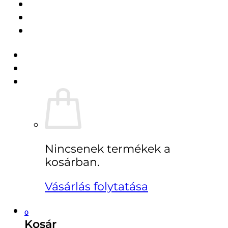
Pénztár
ÚJDONSÁGAINK
Regisztráció
Belépés
Kosár /
0
Ft
0
Nincsenek termékek a
kosárban.
Vásárlás folytatása
0
Kosár