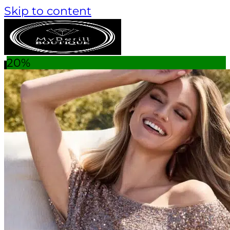
Skip to content
20%
Keresés a következőre:
AKCIÓS TERMÉKEK
TANÁCSADÁS
MÁRKÁK
Monari