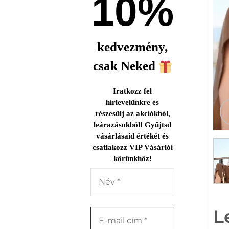
10%
kedvezmény,
csak Neked
Iratkozz fel
hírlevelünkre és
részesülj az akciókból,
leárazásokból! Gyűjtsd
vásárlásaid értékét és
csatlakozz VIP Vásárlói
körünkhöz!
L