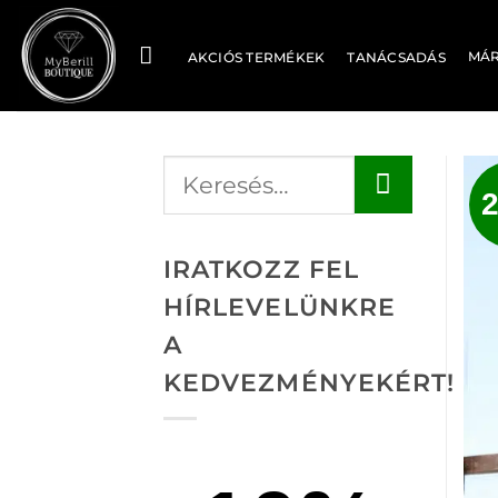
Skip
to
MÁ
AKCIÓS TERMÉKEK
TANÁCSADÁS
content
IRATKOZZ FEL
HÍRLEVELÜNKRE
A
KEDVEZMÉNYEKÉRT!