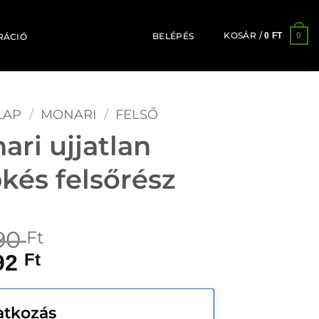
KOSÁR /
0
0
FT
BELÉPÉS
RÁCIÓ
LAP
/
MONARI
/
FELSŐ
ari ujjatlan
pkés felsőrész
90
Ft
92
Ft
ratkozás