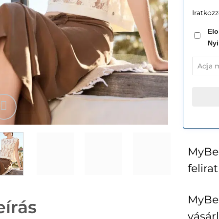
Iratkozz
Elo
Nyi
MyBer
felira
MyBer
eírás
vásár