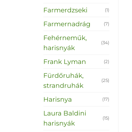
Farmerdzseki
(1)
Farmernadrág
(7)
Fehérneműk,
(34)
harisnyák
Frank Lyman
(2)
Fürdőruhák,
(25)
strandruhák
Harisnya
(17)
Laura Baldini
(15)
harisnyák