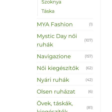
Szoknya
Táska
MYA Fashion
(1)
Mystic Day női
(107)
ruhák
Navigazione
(157)
Női kiegészítők
(62)
Nyári ruhák
(42)
Olsen ruházat
(6)
Övek, táskák,
(81)
kiegészítők