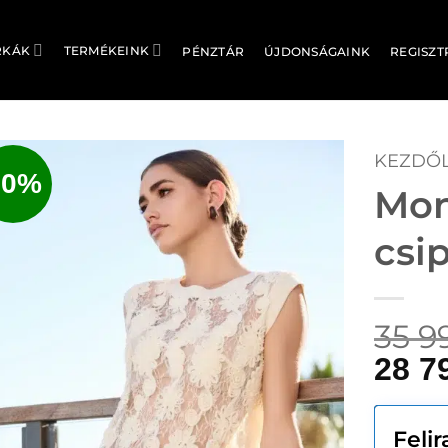
RKÁK
TERMÉKEINK
PÉNZTÁR
ÚJDONSÁGAINK
REGISZT
KEZDŐ
20%
Mon
csi
35 9
28 7
Feli