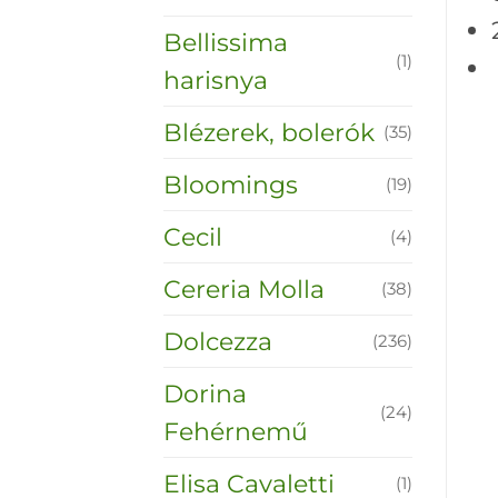
Bellissima
(1)
harisnya
Blézerek, bolerók
(35)
Bloomings
(19)
Cecil
(4)
Cereria Molla
(38)
Dolcezza
(236)
Dorina
(24)
Fehérnemű
Elisa Cavaletti
(1)