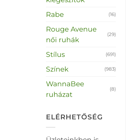
Rabe
(16)
Rouge Avenue
(29)
női ruhák
Stílus
(691)
Színek
(983)
WannaBee
(8)
ruházat
ELÉRHETŐSÉG
Üzleteinkben is