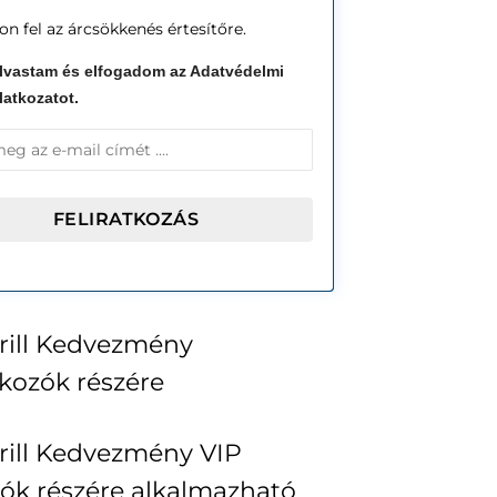
on fel az árcsökkenés értesítőre.
lvastam és elfogadom az Adatvédelmi
latkozatot.
ill Kedvezmény
tkozók részére
ill Kedvezmény VIP
lók részére alkalmazható