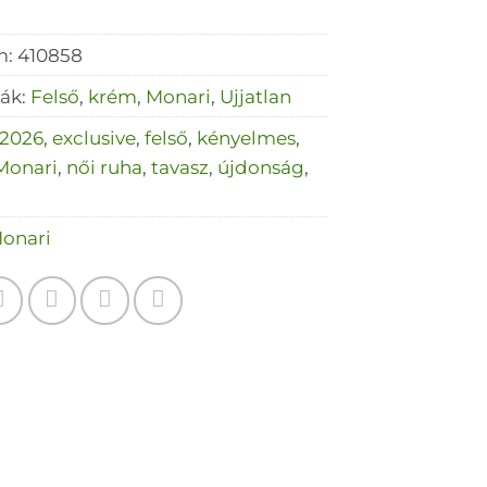
m:
410858
iák:
Felső
,
krém
,
Monari
,
Ujjatlan
2026
,
exclusive
,
felső
,
kényelmes
,
Monari
,
női ruha
,
tavasz
,
újdonság
,
onari