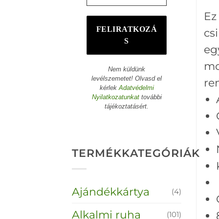
Ez
cs
eg
m
Nem küldünk
levélszemetet! Olvasd el
re
kérlek
Adatvédelmi
Nyilatkozatunkat
további
tájékoztatásért.
TERMÉKKATEGÓRIÁK
Ajándékkártya
(4)
Alkalmi ruha
(101)