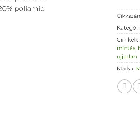
20% poliamid
Cikkszá
Kategór
Címkék:
mintás
,
ujjatlan
Márka:
M