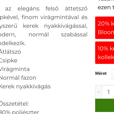
ezen 
 az elegáns felső áttetsző
ipkével, finom virágmintával és
20% 
yszerű kerek nyakkivágással,
Bloom
odern, normál szabással
ndelkezik.
10% 
Átlátszó
kolle
Csipke
Virágminta
Méret
Normál fazon
Kerek nyakkivágás
Monari 
Összetétel:
80% poliészter