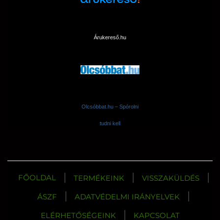
Árukereső.hu
Olcsóbbat.hu – Spórolni
tudni kell
|
|
|
FŐOLDAL
TERMÉKEINK
VISSZAKÜLDÉS
|
|
ÁSZF
ADATVÉDELMI IRÁNYELVEK
|
ELÉRHETŐSÉGEINK
KAPCSOLAT