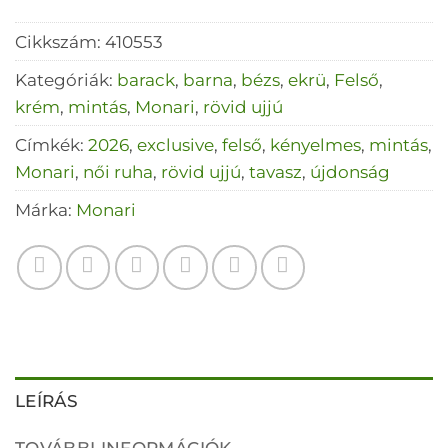
Cikkszám:
410553
Kategóriák:
barack
,
barna
,
bézs
,
ekrü
,
Felső
,
krém
,
mintás
,
Monari
,
rövid ujjú
Címkék:
2026
,
exclusive
,
felső
,
kényelmes
,
mintás
,
Monari
,
női ruha
,
rövid ujjú
,
tavasz
,
újdonság
Márka:
Monari
LEÍRÁS
TOVÁBBI INFORMÁCIÓK