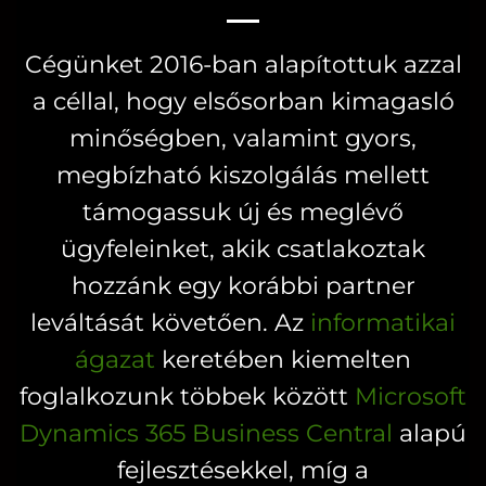
variációja
variációja
van.
van.
Cégünket 2016-ban alapítottuk azzal
A
A
a céllal, hogy elsősorban kimagasló
változatok
változatok
a
a
minőségben, valamint gyors,
termékoldalon
termékoldal
megbízható kiszolgálás mellett
választhatók
választhatók
támogassuk új és meglévő
ki
ki
ügyfeleinket, akik csatlakoztak
hozzánk egy korábbi partner
leváltását követően. Az
informatikai
ágazat
keretében kiemelten
foglalkozunk többek között
Microsoft
Dynamics 365 Business Central
alapú
fejlesztésekkel, míg a