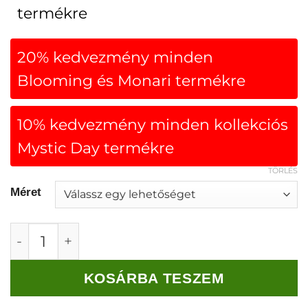
termékre
20% kedvezmény minden
Blooming és Monari termékre
10% kedvezmény minden kollekciós
Mystic Day termékre
TÖRLÉS
Méret
Monari Városi mintás póló mennyiség
KOSÁRBA TESZEM