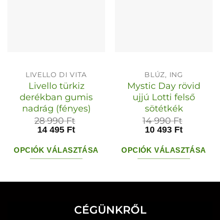
LIVELLO DI VITA
BLÚZ, ING
Livello türkiz
Mystic Day rövid
derékban gumis
ujjú Lotti felső
nadrág (fényes)
sötétkék
28 990
Ft
14 990
Ft
14 495
Ft
10 493
Ft
OPCIÓK VÁLASZTÁSA
OPCIÓK VÁLASZTÁSA
Ennek
Ennek
a
a
terméknek
terméknek
több
több
CÉGÜNKRŐL