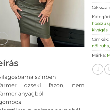
Cikkszá
Kategór
hosszú u
kivágás
Címkék:
női ruha
Márka:
M
eírás
világosbarna színben
farmer dzseki fazon, nem
farmer anyagból
gombos