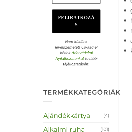
Nem küldünk
levélszemetet! Olvasd el
kérlek
Adatvédelmi
Nyilatkozatunkat
további
tájékoztatásért.
TERMÉKKATEGÓRIÁK
Ajándékkártya
(4)
Alkalmi ruha
(101)