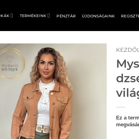
RKÁK
TERMÉKEINK
PÉNZTÁR
ÚJDONSÁGAINK
REGISZT
KEZDŐ
Mys
dzs
vil
Ez a term
megvásár