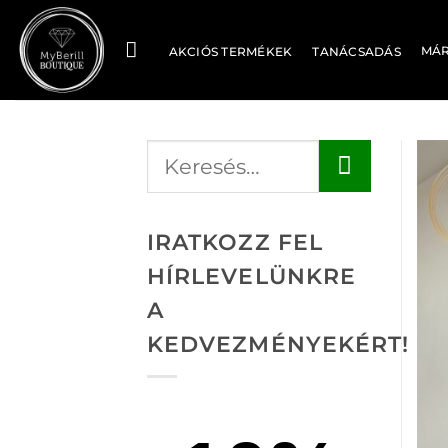
Skip
to
MÁ
AKCIÓS TERMÉKEK
TANÁCSADÁS
content
IRATKOZZ FEL
HÍRLEVELÜNKRE
A
KEDVEZMÉNYEKÉRT!