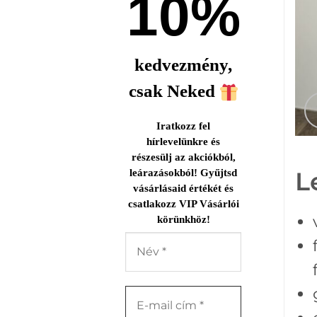
10%
kedvezmény,
csak Neked
Iratkozz fel
hírlevelünkre és
részesülj az akciókból,
leárazásokból! Gyűjtsd
L
vásárlásaid értékét és
csatlakozz VIP Vásárlói
körünkhöz!