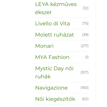
LEYA kézműves
(12)
ékszer
Livello di Vita
(75)
Molett ruházat
(39)
Monari
(217)
MYA Fashion
(1)
Mystic Day női
(107)
ruhák
Navigazione
(160)
Női kiegészítők
(62)