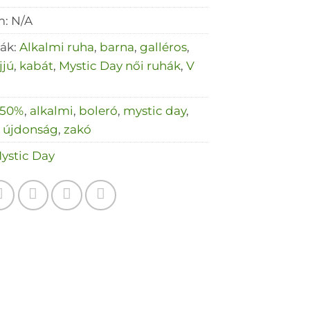
m:
N/A
iák:
Alkalmi ruha
,
barna
,
galléros
,
jjú
,
kabát
,
Mystic Day női ruhák
,
V
50%
,
alkalmi
,
boleró
,
mystic day
,
,
újdonság
,
zakó
ystic Day