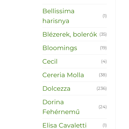
Bellissima
(1)
harisnya
Blézerek, bolerók
(35)
Bloomings
(19)
Cecil
(4)
Cereria Molla
(38)
Dolcezza
(236)
Dorina
(24)
Fehérnemű
Elisa Cavaletti
(1)