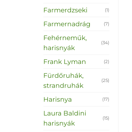
Farmerdzseki
(1)
Farmernadrág
(7)
Fehérneműk,
(34)
harisnyák
Frank Lyman
(2)
Fürdőruhák,
(25)
strandruhák
Harisnya
(17)
Laura Baldini
(15)
harisnyák