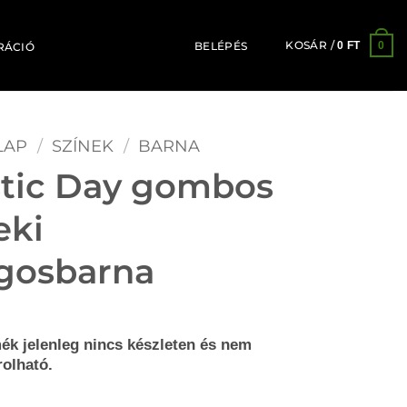
KOSÁR /
0
0
FT
BELÉPÉS
RÁCIÓ
LAP
/
SZÍNEK
/
BARNA
tic Day gombos
eki
ágosbarna
ék jelenleg nincs készleten és nem
olható.