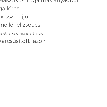
elasztikus, rugalmas anyagból
galléros
hosszú ujjú
mellénél zsebes
üzleti alkalomra is ajánljuk
karcsúsított fazon