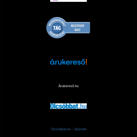
Árukereső.hu
Olcsóbbat.hu – Spórolni