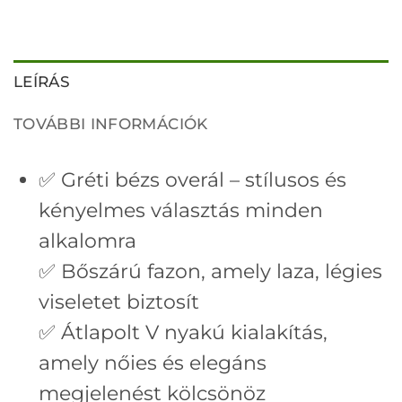
LEÍRÁS
TOVÁBBI INFORMÁCIÓK
✅ Gréti bézs overál – stílusos és
kényelmes választás minden
alkalomra
✅ Bőszárú fazon, amely laza, légies
viseletet biztosít
✅ Átlapolt V nyakú kialakítás,
amely nőies és elegáns
megjelenést kölcsönöz