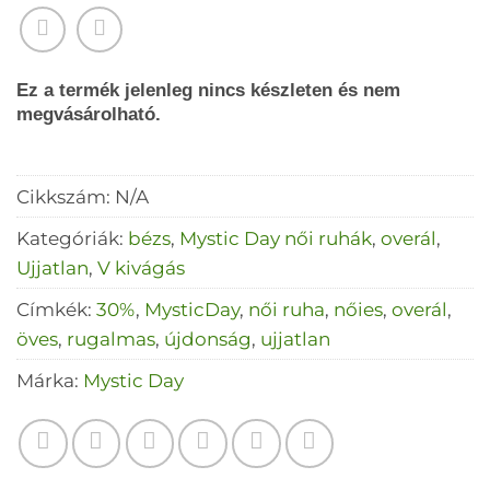
Ez a termék jelenleg nincs készleten és nem
megvásárolható.
Cikkszám:
N/A
Kategóriák:
bézs
,
Mystic Day női ruhák
,
overál
,
Ujjatlan
,
V kivágás
Címkék:
30%
,
MysticDay
,
női ruha
,
nőies
,
overál
,
öves
,
rugalmas
,
újdonság
,
ujjatlan
Márka:
Mystic Day