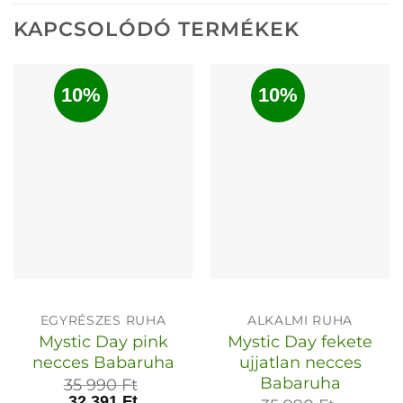
KAPCSOLÓDÓ TERMÉKEK
10%
10%
EGYRÉSZES RUHA
ALKALMI RUHA
Mystic Day pink
Mystic Day fekete
necces Babaruha
ujjatlan necces
Babaruha
35 990
Ft
32 391
Ft