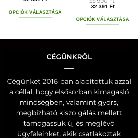
35 990
Ft
32 391
Ft
OPCIÓK VÁLASZTÁSA
OPCIÓK VÁLASZTÁSA
Ennek
Ennek
a
a
terméknek
terméknek
több
több
CÉGÜNKRŐL
variációja
variációja
van.
van.
A
Cégünket 2016-ban alapítottuk azzal
A
változatok
a céllal, hogy elsősorban kimagasló
változatok
a
a
minőségben, valamint gyors,
termékoldalon
termékoldal
választhatók
megbízható kiszolgálás mellett
választhatók
ki
támogassuk új és meglévő
ki
ügyfeleinket, akik csatlakoztak