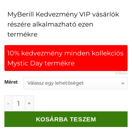
MyBerill Kedvezmény VIP vásárlók
részére alkalmazható ezen
termékre
10% kedvezmény minden kollekciós
Mystic Day termékre
TÖRLÉS
Méret
Mystic Day Gréta ruha zöld mennyiség
KOSÁRBA TESZEM