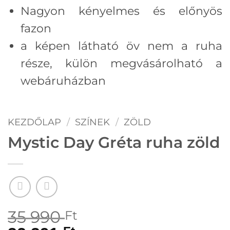
Nagyon kényelmes és előnyös
fazon
a képen látható öv nem a ruha
része, külön megvásárolható a
webáruházban
KEZDŐLAP
/
SZÍNEK
/
ZÖLD
Mystic Day Gréta ruha zöld
35 990
Ft