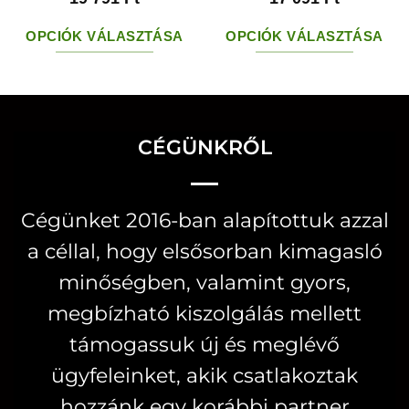
OPCIÓK VÁLASZTÁSA
OPCIÓK VÁLASZTÁSA
Ennek
Ennek
a
a
terméknek
terméknek
több
több
CÉGÜNKRŐL
variációja
variációja
van.
van.
Cégünket 2016-ban alapítottuk azzal
A
A
a céllal, hogy elsősorban kimagasló
változatok
változatok
a
a
minőségben, valamint gyors,
termékoldalon
termékoldal
megbízható kiszolgálás mellett
választhatók
választhatók
támogassuk új és meglévő
ki
ki
ügyfeleinket, akik csatlakoztak
hozzánk egy korábbi partner