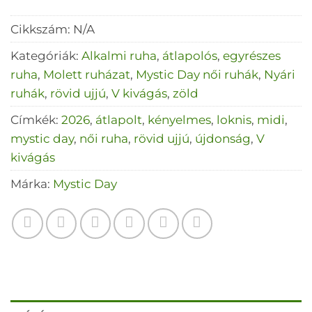
Cikkszám:
N/A
Kategóriák:
Alkalmi ruha
,
átlapolós
,
egyrészes
ruha
,
Molett ruházat
,
Mystic Day női ruhák
,
Nyári
ruhák
,
rövid ujjú
,
V kivágás
,
zöld
Címkék:
2026
,
átlapolt
,
kényelmes
,
loknis
,
midi
,
mystic day
,
női ruha
,
rövid ujjú
,
újdonság
,
V
kivágás
Márka:
Mystic Day