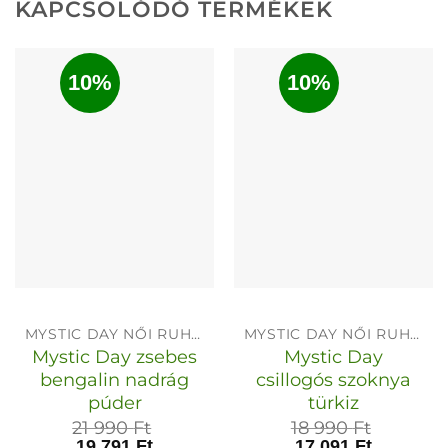
KAPCSOLÓDÓ TERMÉKEK
10%
10%
MYSTIC DAY NŐI RUHÁK
MYSTIC DAY NŐI RUHÁK
Mystic Day zsebes
Mystic Day
bengalin nadrág
csillogós szoknya
púder
türkiz
21 990
Ft
18 990
Ft
19 791
Ft
17 091
Ft