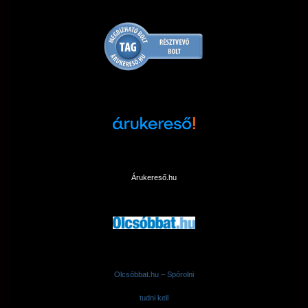
Árukereső.hu
Olcsóbbat.hu – Spórolni
tudni kell