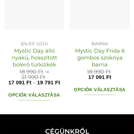
3/4-ES UJJÚ
BARNA
Mystic Day álló
Mystic Day Frida 6
nyakú, hosszított
gombos szoknya
boleró türkizkék
barna
18 990
Ft
–
18 990
Ft
Ártartomány:
21 990
Ft
17 091
Ft
18
Ártartomány:
–
17 091
Ft
19 791
Ft
990 Ft
17
OPCIÓK VÁLASZTÁSA
-
091 Ft
OPCIÓK VÁLASZTÁSA
21
-
Ennek
990 Ft
19
Ennek
a
791 Ft
a
terméknek
terméknek
több
több
CÉGÜNKRŐL