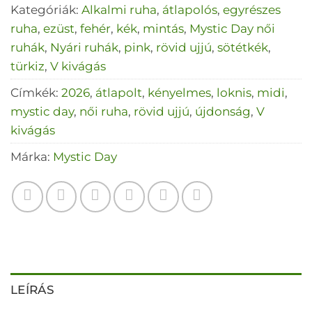
Kategóriák:
Alkalmi ruha
,
átlapolós
,
egyrészes
ruha
,
ezüst
,
fehér
,
kék
,
mintás
,
Mystic Day női
ruhák
,
Nyári ruhák
,
pink
,
rövid ujjú
,
sötétkék
,
türkiz
,
V kivágás
Címkék:
2026
,
átlapolt
,
kényelmes
,
loknis
,
midi
,
mystic day
,
női ruha
,
rövid ujjú
,
újdonság
,
V
kivágás
Márka:
Mystic Day
LEÍRÁS