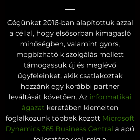
variációja
variációja
van.
van.
A
Cégünket 2016-ban alapítottuk azzal
A
változatok
a céllal, hogy elsősorban kimagasló
változatok
a
a
minőségben, valamint gyors,
termékoldal
termékoldalon
megbízható kiszolgálás mellett
választhatók
választhatók
ki
támogassuk új és meglévő
ki
ügyfeleinket, akik csatlakoztak
hozzánk egy korábbi partner
leváltását követően. Az
informatikai
ágazat
keretében kiemelten
foglalkozunk többek között
Microsoft
Dynamics 365 Business Central
alapú
fejlesztésekkel, míg a