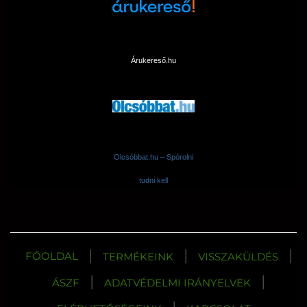
Árukereső.hu
Olcsóbbat.hu – Spórolni
tudni kell
|
|
|
FŐOLDAL
TERMÉKEINK
VISSZAKÜLDÉS
|
|
ÁSZF
ADATVÉDELMI IRÁNYELVEK
|