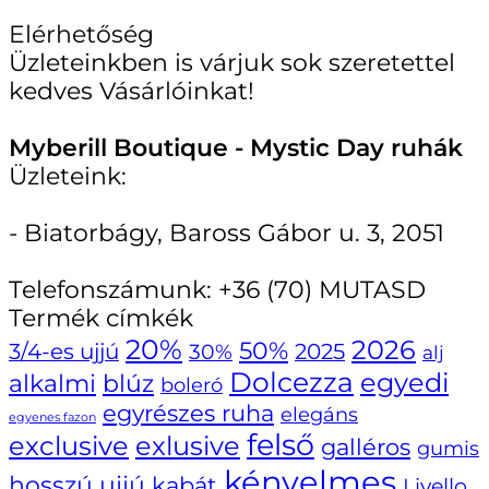
Elérhetőség
Üzleteinkben is várjuk sok szeretettel
kedves Vásárlóinkat!
Myberill Boutique - Mystic Day ruhák
Üzleteink:
- Biatorbágy, Baross Gábor u. 3, 2051
Telefonszámunk:
+36 (70) MUTASD
Termék címkék
20%
2026
50%
3/4-es ujjú
30%
2025
alj
Dolcezza
egyedi
alkalmi
blúz
boleró
egyrészes ruha
elegáns
egyenes fazon
felső
exclusive
exlusive
galléros
gumis
kényelmes
hosszú ujjú
kabát
Livello