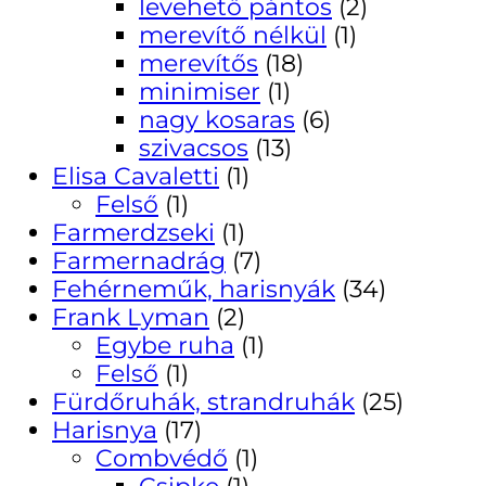
levehető pántos
(2)
merevítő nélkül
(1)
merevítős
(18)
minimiser
(1)
nagy kosaras
(6)
szivacsos
(13)
Elisa Cavaletti
(1)
Felső
(1)
Farmerdzseki
(1)
Farmernadrág
(7)
Fehérneműk, harisnyák
(34)
Frank Lyman
(2)
Egybe ruha
(1)
Felső
(1)
Fürdőruhák, strandruhák
(25)
Harisnya
(17)
Combvédő
(1)
Csipke
(1)