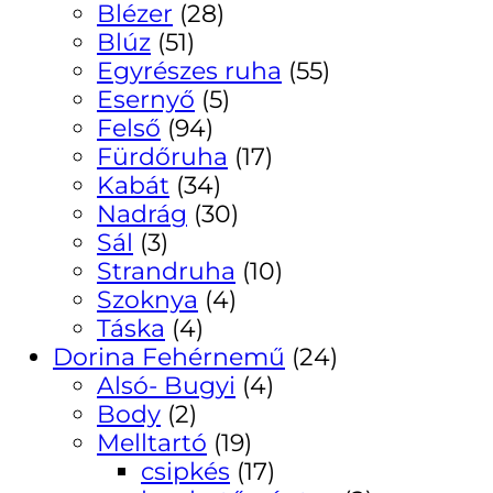
Blézer
(28)
Blúz
(51)
Egyrészes ruha
(55)
Esernyő
(5)
Felső
(94)
Fürdőruha
(17)
Kabát
(34)
Nadrág
(30)
Sál
(3)
Strandruha
(10)
Szoknya
(4)
Táska
(4)
Dorina Fehérnemű
(24)
Alsó- Bugyi
(4)
Body
(2)
Melltartó
(19)
csipkés
(17)