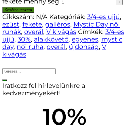
fekete mennyiség
Kosárba teszem
Cikkszám:
N/A
Kategóriák:
3/4-es ujjú
,
ezüst
,
fekete
,
galléros
,
Mystic Day női
ruhák
,
overál
,
V kivágás
Címkék:
3/4-es
ujjú
,
30%
,
alakkövető
,
egyenes
,
mystic
day
,
női ruha
,
overál
,
újdonság
,
V
kivágás
Iratkozz fel hírlevelünkre a
kedvezményekért!
10%