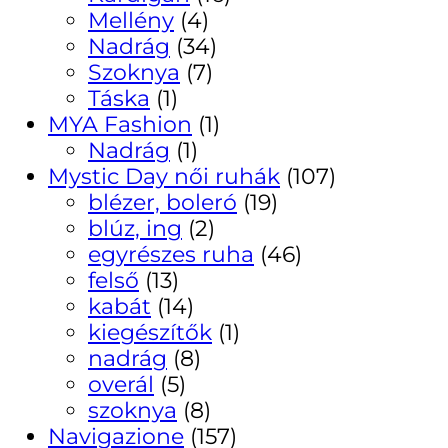
Mellény
(4)
Nadrág
(34)
Szoknya
(7)
Táska
(1)
MYA Fashion
(1)
Nadrág
(1)
Mystic Day női ruhák
(107)
blézer, boleró
(19)
blúz, ing
(2)
egyrészes ruha
(46)
felső
(13)
kabát
(14)
kiegészítők
(1)
nadrág
(8)
overál
(5)
szoknya
(8)
Navigazione
(157)