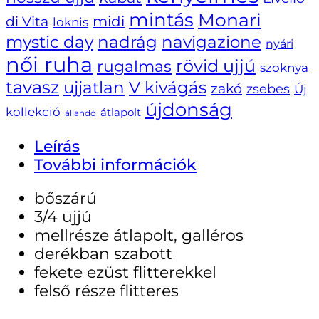
mintás
Monari
di Vita
midi
loknis
navigazione
mystic day
nadrág
nyári
női ruha
rövid ujjú
rugalmas
szoknya
tavasz
ujjatlan
V kivágás
zakó
zsebes
Új
újdonság
kollekció
átlapolt
állandó
Leírás
További információk
bőszárú
3/4 ujjú
mellrésze átlapolt, galléros
derékban szabott
fekete ezüst flitterekkel
felső része flitteres