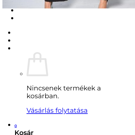
Pénztár
ÚJDONSÁGAINK
Regisztráció
Belépés
Kosár /
0
Ft
0
Nincsenek termékek a
kosárban.
Vásárlás folytatása
0
Kosár