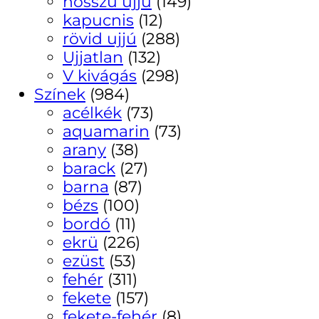
hosszú ujjú
(149)
kapucnis
(12)
rövid ujjú
(288)
Ujjatlan
(132)
V kivágás
(298)
Színek
(984)
acélkék
(73)
aquamarin
(73)
arany
(38)
barack
(27)
barna
(87)
bézs
(100)
bordó
(11)
ekrü
(226)
ezüst
(53)
fehér
(311)
fekete
(157)
fekete-fehér
(8)