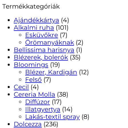
Termékkategóriák
Ajándékkártya
(4)
Alkalmi ruha
(101)
Esküvőkre
(7)
Örömanyáknak
(2)
Bellissima harisnya
(1)
Blézerek, bolerók
(35)
Bloomings
(19)
Blézer, Kardigán
(12)
Felső
(7)
Cecil
(4)
Cereria Molla
(38)
Diffúzor
(17)
Illatgyertya
(14)
Lakás-textil spray
(8)
Dolcezza
(236)