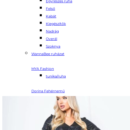
Egyrészes ruha
Felső
Kabát
Kiegészítők
Nadrág
Overál
Szoknya
WannaBee ruházat
MYA Fashion
tunika/ruha
Dorina Fehérnemű
Alsó- Bugyi
Body
Fürdőruha
Melltartó