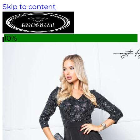
Skip to content
10%
Keresés a következőre:
AKCIÓS TERMÉKEK
TANÁCSADÁS
MÁRKÁK
Monari