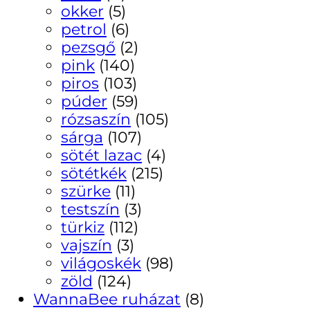
okker
(5)
petrol
(6)
pezsgő
(2)
pink
(140)
piros
(103)
púder
(59)
rózsaszín
(105)
sárga
(107)
sötét lazac
(4)
sötétkék
(215)
szürke
(11)
testszín
(3)
türkiz
(112)
vajszín
(3)
világoskék
(98)
zöld
(124)
WannaBee ruházat
(8)