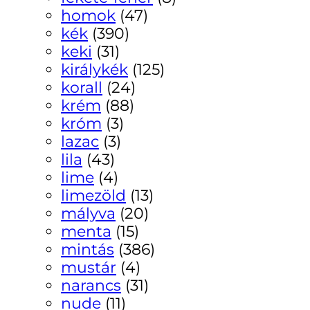
homok
(47)
kék
(390)
keki
(31)
királykék
(125)
korall
(24)
krém
(88)
króm
(3)
lazac
(3)
lila
(43)
lime
(4)
limezöld
(13)
mályva
(20)
menta
(15)
mintás
(386)
mustár
(4)
narancs
(31)
nude
(11)