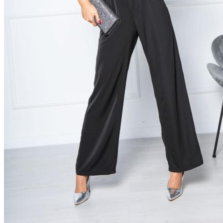
Navigazione
Dolcezza
Bloomings
Rabe
Mystic Day női ruhák
Rouge Avenue
Livello di Vita
LEYA-Kézműves Fülbevalók
Cereria Molla
Frank Lyman
Olsen ruházat
Dorina Fehérnemű
Termékeink
Rouge Avenue
Cereria Molla
Bloomings
Livello di Vita