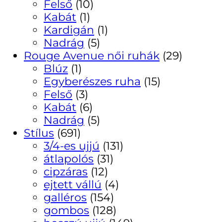
Felső
(10)
Kabát
(1)
Kardigán
(1)
Nadrág
(5)
Rouge Avenue női ruhák
(29)
Blúz
(1)
Egyberészes ruha
(15)
Felső
(3)
Kabát
(6)
Nadrág
(5)
Stílus
(691)
3/4-es ujjú
(131)
átlapolós
(31)
cipzáras
(12)
ejtett vállú
(4)
galléros
(154)
gombos
(128)