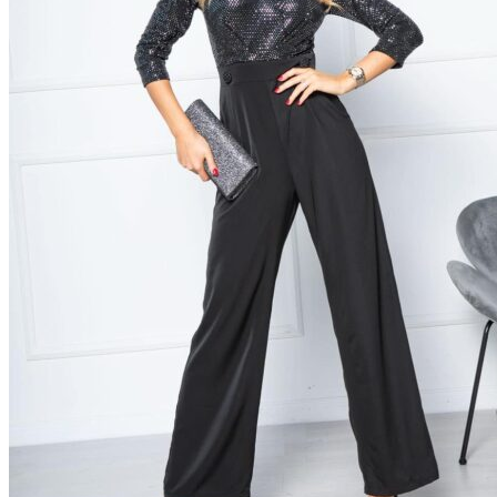
Origami Fürdőruhák
Bikini
Bikini alsó
Egyrészes fürdőruha
Lányka Bikini
Strandruha
Női kiegészítők
Irattartó
Pénztárcák
Envy ruházat
Body
Felső
Gyermek alkalmi ruhák
Lány ruha