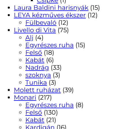
Laura Baldini harisnyák
(15)
LEYA kézműves ékszer
(12)
Fülbevaló
(12)
Livello di Vita
(75)
Alj
(4)
Egyrészes ruha
(15)
Felső
(18)
Kabát
(6)
Nadrág
(33)
szoknya
(3)
Tunika
(3)
Molett ruházat
(39)
Monari
(217)
Egyrészes ruha
(8)
Felső
(130)
Kabát
(21)
Kardigán
(16)