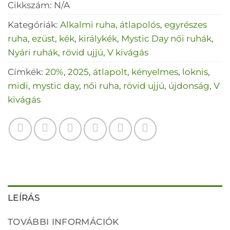
Cikkszám:
N/A
Kategóriák:
Alkalmi ruha
,
átlapolós
,
egyrészes
ruha
,
ezüst
,
kék
,
királykék
,
Mystic Day női ruhák
,
Nyári ruhák
,
rövid ujjú
,
V kivágás
Címkék:
20%
,
2025
,
átlapolt
,
kényelmes
,
loknis
,
midi
,
mystic day
,
női ruha
,
rövid ujjú
,
újdonság
,
V
kivágás
LEÍRÁS
TOVÁBBI INFORMÁCIÓK