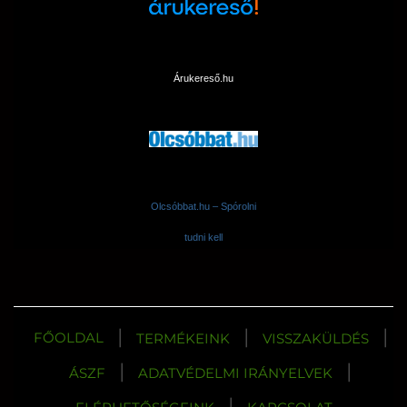
Árukereső.hu
Olcsóbbat.hu – Spórolni
tudni kell
|
|
|
FŐOLDAL
TERMÉKEINK
VISSZAKÜLDÉS
|
|
ÁSZF
ADATVÉDELMI IRÁNYELVEK
|