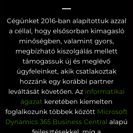
van.
van.
A
A
Cégünket 2016-ban alapítottuk azzal
változatok
változatok
a céllal, hogy elsősorban kimagasló
a
a
minőségben, valamint gyors,
termékoldalon
termékoldal
választhatók
választhatók
megbízható kiszolgálás mellett
ki
ki
támogassuk új és meglévő
ügyfeleinket, akik csatlakoztak
hozzánk egy korábbi partner
leváltását követően. Az
informatikai
ágazat
keretében kiemelten
foglalkozunk többek között
Microsoft
Dynamics 365 Business Central
alapú
fejlesztésekkel, míg a