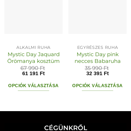
ALKALMI RUHA
EGYRÉSZES RUHA
Mystic Day Jaquard
Mystic Day pink
Örömanya kosztüm
necces Babaruha
67 990
Ft
35 990
Ft
61 191
Ft
32 391
Ft
OPCIÓK VÁLASZTÁSA
OPCIÓK VÁLASZTÁSA
Ennek
Ennek
a
a
terméknek
terméknek
több
több
CÉGÜNKRŐL
variációja
variációja