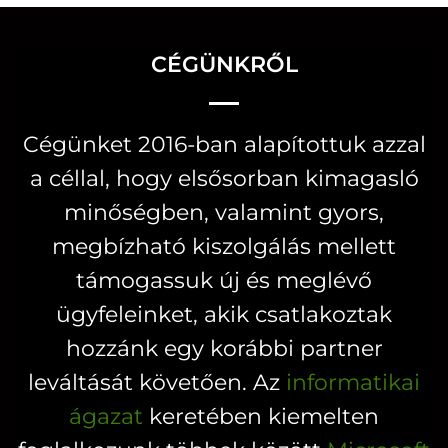
terméknek
terméknek
több
több
CÉGÜNKRŐL
variációja
variációja
van.
van.
A
A
Cégünket 2016-ban alapítottuk azzal
változatok
változatok
a céllal, hogy elsősorban kimagasló
a
a
minőségben, valamint gyors,
termékoldalon
termékoldal
választhatók
választhatók
megbízható kiszolgálás mellett
ki
ki
támogassuk új és meglévő
ügyfeleinket, akik csatlakoztak
hozzánk egy korábbi partner
leváltását követően. Az
informatikai
ágazat
keretében kiemelten