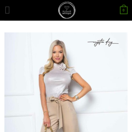
Skip
0
to
content