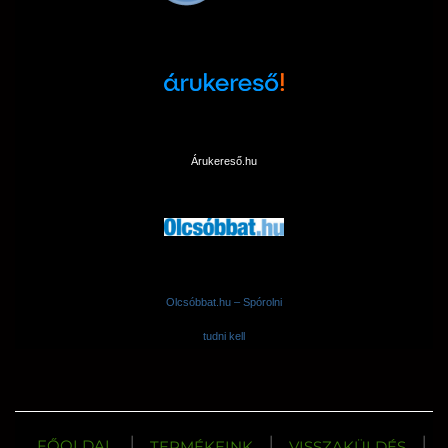
Árukereső.hu
Olcsóbbat.hu – Spórolni
tudni kell
|
|
|
FŐOLDAL
TERMÉKEINK
VISSZAKÜLDÉS