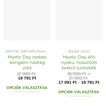
MYSTIC DAY NŐI RUHÁK
3/4-ES UJJÚ
Mystic Day zsebes
Mystic Day álló
bengalin nadrág
nyakú, hosszított
zöld
boleró türkizkék
21 990
Ft
18 990
Ft
–
Ártarto
21 990
Ft
19 791
Ft
18
Ár
–
17 091
Ft
19 791
Ft
990 Ft
17
OPCIÓK VÁLASZTÁSA
-
091
OPCIÓK VÁLASZTÁSA
21
-
Ennek
990 Ft
19
Ennek
a
791