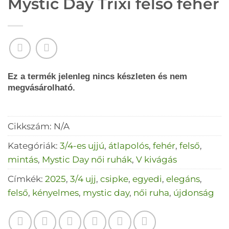
Mystic Day Trixi felső fehér
Ez a termék jelenleg nincs készleten és nem
megvásárolható.
Cikkszám:
N/A
Kategóriák:
3/4-es ujjú
,
átlapolós
,
fehér
,
felső
,
mintás
,
Mystic Day női ruhák
,
V kivágás
Címkék:
2025
,
3/4 ujj
,
csipke
,
egyedi
,
elegáns
,
felső
,
kényelmes
,
mystic day
,
női ruha
,
újdonság