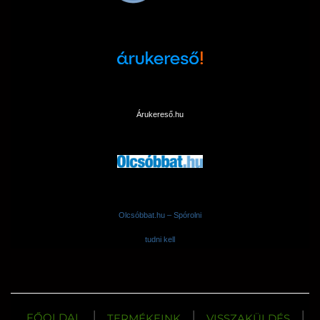
Árukereső.hu
Olcsóbbat.hu – Spórolni
tudni kell
|
|
|
FŐOLDAL
TERMÉKEINK
VISSZAKÜLDÉS