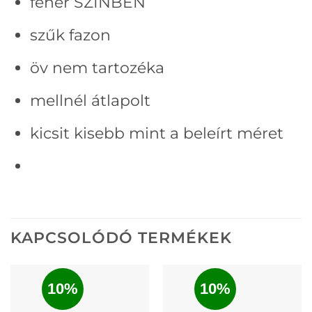
fehér SZÍNBEN
szűk fazon
öv nem tartozéka
mellnél átlapolt
kicsit kisebb mint a beleírt méret
KAPCSOLÓDÓ TERMÉKEK
10%
10%