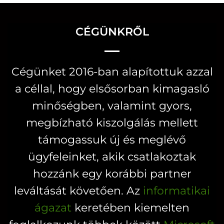
a
terméknek
terméknek
több
több
CÉGÜNKRŐL
variációja
variációja
van.
van.
A
Cégünket 2016-ban alapítottuk azzal
A
változatok
a céllal, hogy elsősorban kimagasló
változatok
a
a
minőségben, valamint gyors,
termékoldalon
termékoldal
megbízható kiszolgálás mellett
választhatók
választhatók
ki
támogassuk új és meglévő
ki
ügyfeleinket, akik csatlakoztak
hozzánk egy korábbi partner
leváltását követően. Az
informatikai
ágazat
keretében kiemelten