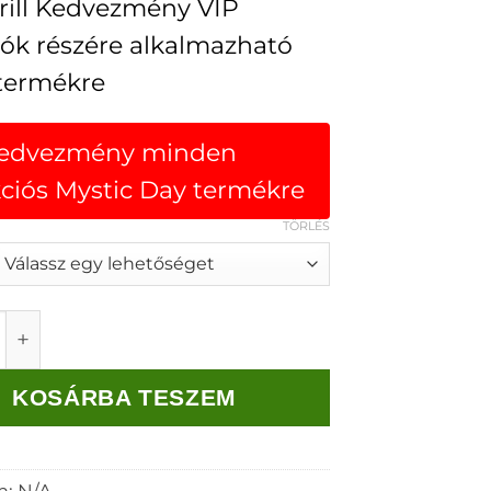
ill Kedvezmény VIP
lók részére alkalmazható
termékre
kedvezmény minden
kciós Mystic Day termékre
TÖRLÉS
Day türkíz ujjatlan necces Babaruha mennyiség
KOSÁRBA TESZEM
m:
N/A