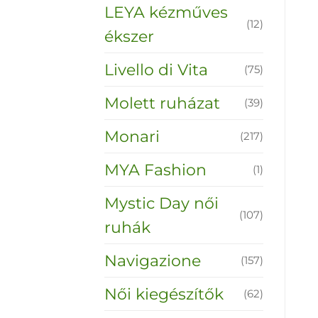
LEYA kézműves
(12)
ékszer
Livello di Vita
(75)
Molett ruházat
(39)
Monari
(217)
MYA Fashion
(1)
Mystic Day női
(107)
ruhák
Navigazione
(157)
Női kiegészítők
(62)