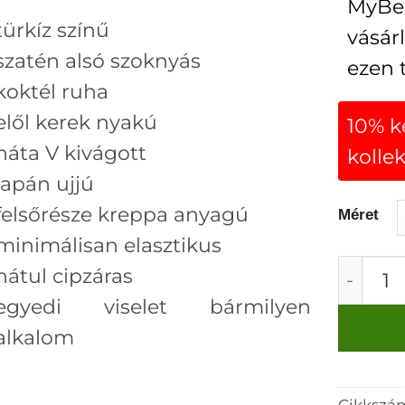
MyBer
türkíz színű
vásár
szatén alsó szoknyás
ezen 
koktél ruha
elől kerek nyakú
10% 
háta V kivágott
kolle
japán ujjú
felsőrésze kreppa anyagú
Méret
minimálisan elasztikus
Mystic 
hátul cipzáras
egyedi viselet bármilyen
alkalom
Cikkszá