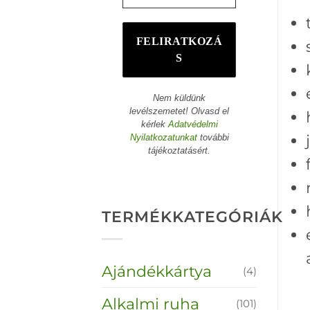
Nem küldünk
levélszemetet! Olvasd el
kérlek
Adatvédelmi
Nyilatkozatunkat
további
tájékoztatásért.
TERMÉKKATEGÓRIÁK
Ajándékkártya
(4)
Alkalmi ruha
(101)