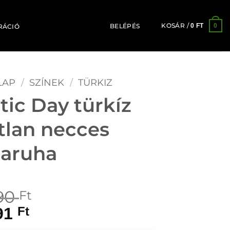
KOSÁR /
0
0
FT
BELÉPÉS
RÁCIÓ
LAP
/
SZÍNEK
/
TÜRKIZ
tic Day türkíz
atlan necces
aruha
90
Ft
91
Ft