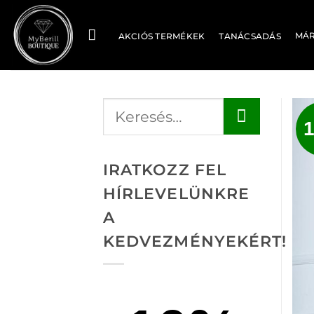
Skip
to
MÁ
AKCIÓS TERMÉKEK
TANÁCSADÁS
content
IRATKOZZ FEL
HÍRLEVELÜNKRE
A
KEDVEZMÉNYEKÉRT!