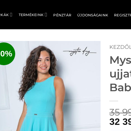
RKÁK
TERMÉKEINK
PÉNZTÁR
ÚJDONSÁGAINK
REGISZT
KEZDŐ
10%
Mys
ujj
Bab
35 9
32 3