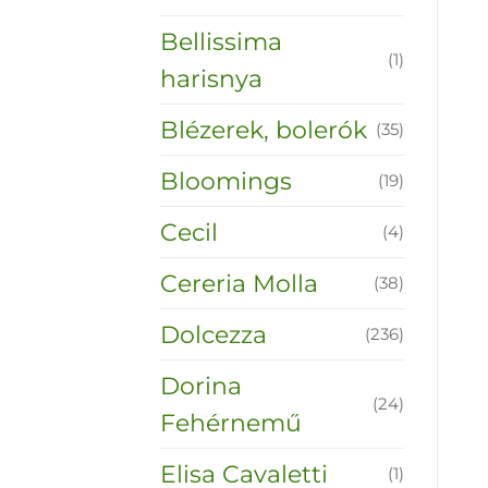
Bellissima
(1)
harisnya
Blézerek, bolerók
(35)
Bloomings
(19)
Cecil
(4)
Cereria Molla
(38)
Dolcezza
(236)
Dorina
(24)
Fehérnemű
Elisa Cavaletti
(1)