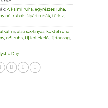
iák:
Alkalmi ruha
,
egyrészes ruha
,
ay női ruhák
,
Nyári ruhák
,
türkiz
,
alkalmi
,
alsó szoknyás
,
koktél ruha
,
ay
,
női ruha
,
Új kollekció
,
újdonság
,
ystic Day