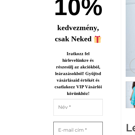
10%
kedvezmény,
csak Neked
Iratkozz fel
hírlevelünkre és
részesülj az akciókból,
leárazásokból! Gyűjtsd
vásárlásaid értékét és
csatlakozz VIP Vásárlói
körünkhöz!
L