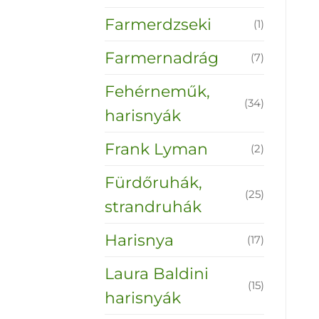
Farmerdzseki
(1)
Farmernadrág
(7)
Fehérneműk,
(34)
harisnyák
Frank Lyman
(2)
Fürdőruhák,
(25)
strandruhák
Harisnya
(17)
Laura Baldini
(15)
harisnyák