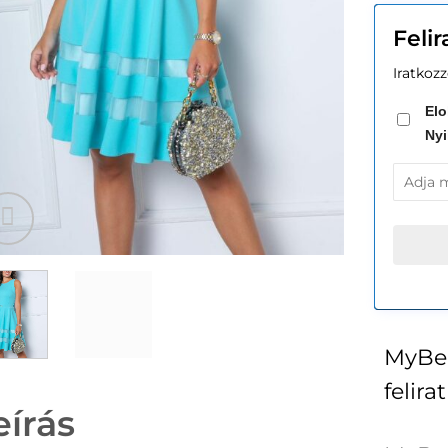
Feli
Iratkozz
Elo
Nyi
MyBer
felira
eírás