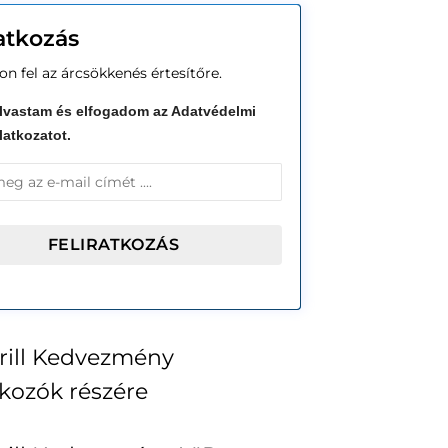
ratkozás
on fel az árcsökkenés értesítőre.
lvastam és elfogadom az Adatvédelmi
latkozatot.
ill Kedvezmény
tkozók részére