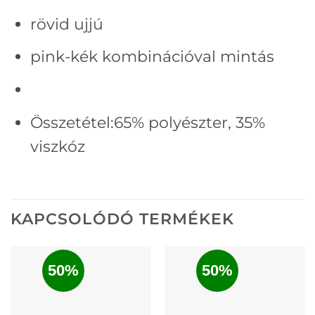
rövid ujjú
pink-kék kombinációval mintás
Összetétel:65% polyészter, 35%
viszkóz
KAPCSOLÓDÓ TERMÉKEK
50%
50%