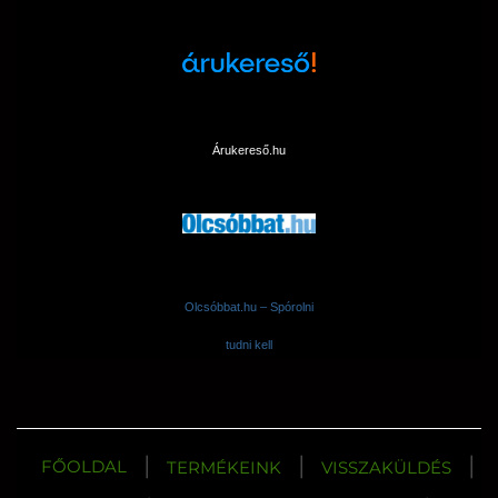
Árukereső.hu
Olcsóbbat.hu – Spórolni
tudni kell
|
|
|
FŐOLDAL
TERMÉKEINK
VISSZAKÜLDÉS