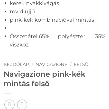
kerek nyakkivágás
rövid ujjú
pink-kék kombinációval mintás
Összetétel:65% polyészter, 35%
viszkóz
KEZDŐLAP
/
NAVIGAZIONE
/
FELSŐ
Navigazione pink-kék
mintás felső