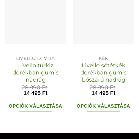
LIVELLO DI VITA
KÉK
Livello türkiz
Livello sötétkék
derékban gumis
derékban gumis
nadrág
bőszárú nadrág
28 990
Ft
28 990
Ft
14 495
Ft
14 495
Ft
OPCIÓK VÁLASZTÁSA
OPCIÓK VÁLASZTÁSA
Ennek
Ennek
a
a
terméknek
terméknek