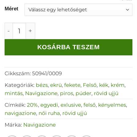
Méret
Navigazione pink-kék mintás felső mennyiség
KOSÁRBA TESZEM
Cikkszám:
50941/0009
Kategóriák:
bézs
,
ekrü
,
fekete
,
Felső
,
kék
,
krém
,
mintás
,
Navigazione
,
piros
,
púder
,
rövid ujjú
Címkék:
20%
,
egyedi
,
exlusive
,
felső
,
kényelmes
,
navigazione
,
női ruha
,
rövid ujjú
Márka:
Navigazione