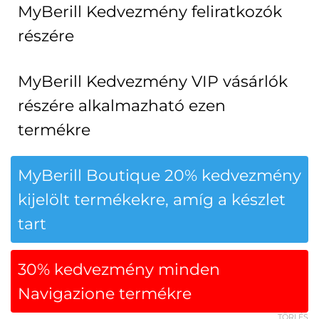
MyBerill Kedvezmény feliratkozók
részére
MyBerill Kedvezmény VIP vásárlók
részére alkalmazható ezen
termékre
MyBerill Boutique 20% kedvezmény
kijelölt termékekre, amíg a készlet
tart
30% kedvezmény minden
Navigazione termékre
TÖRLÉS