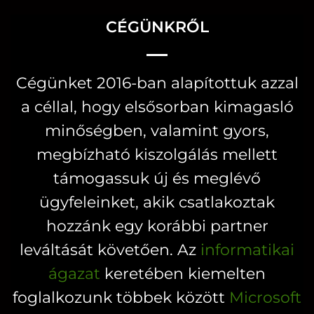
több
több
CÉGÜNKRŐL
variációja
variációja
van.
van.
A
A
Cégünket 2016-ban alapítottuk azzal
változatok
változatok
a céllal, hogy elsősorban kimagasló
a
a
minőségben, valamint gyors,
termékoldalon
termékoldal
választhatók
választhatók
megbízható kiszolgálás mellett
ki
ki
támogassuk új és meglévő
ügyfeleinket, akik csatlakoztak
hozzánk egy korábbi partner
leváltását követően. Az
informatikai
ágazat
keretében kiemelten
foglalkozunk többek között
Microsoft