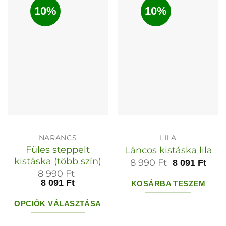
10%
10%
NARANCS
LILA
Füles steppelt
Láncos kistáska lila
kistáska (több szín)
8 990
Ft
8 091
Ft
8 990
Ft
8 091
Ft
KOSÁRBA TESZEM
OPCIÓK VÁLASZTÁSA
Ennek