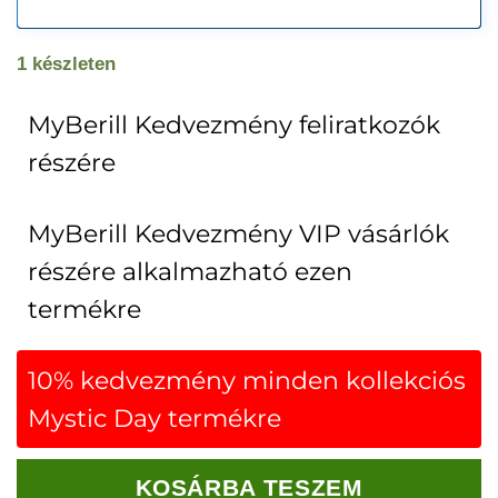
1 készleten
MyBerill Kedvezmény feliratkozók
részére
MyBerill Kedvezmény VIP vásárlók
részére alkalmazható ezen
termékre
10% kedvezmény minden kollekciós
Mystic Day termékre
KOSÁRBA TESZEM