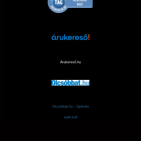
Árukereső.hu
Olcsóbbat.hu – Spórolni
tudni kell