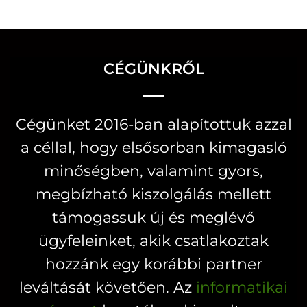
a
terméknek
több
CÉGÜNKRŐL
variációja
van.
A
Cégünket 2016-ban alapítottuk azzal
változatok
a céllal, hogy elsősorban kimagasló
a
minőségben, valamint gyors,
termékoldalon
választhatók
megbízható kiszolgálás mellett
ki
támogassuk új és meglévő
ügyfeleinket, akik csatlakoztak
hozzánk egy korábbi partner
leváltását követően. Az
informatikai