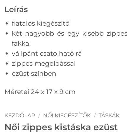
Leírás
fiatalos kiegészítő
két nagyobb és egy kisebb zippes
fakkal
vállpánt csatolható rá
zippes megoldással
ezüst színben
Méretei 24 x 17 x 9 cm
KEZDŐLAP
/
NŐI KIEGÉSZÍTŐK
/
TÁSKÁK
Női zippes kistáska ezüst