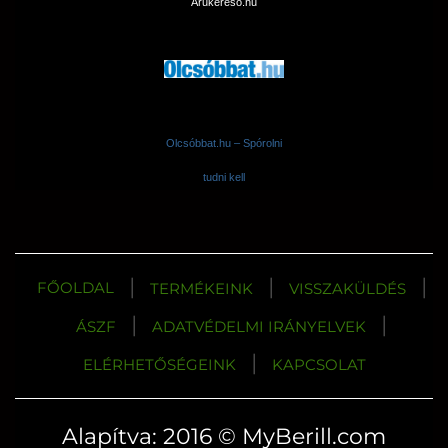
Árukereső.hu
Olcsóbbat.hu – Spórolni
tudni kell
|
|
|
FŐOLDAL
TERMÉKEINK
VISSZAKÜLDÉS
|
|
ÁSZF
ADATVÉDELMI IRÁNYELVEK
|
ELÉRHETŐSÉGEINK
KAPCSOLAT
Alapítva: 2016 © MyBerill.com