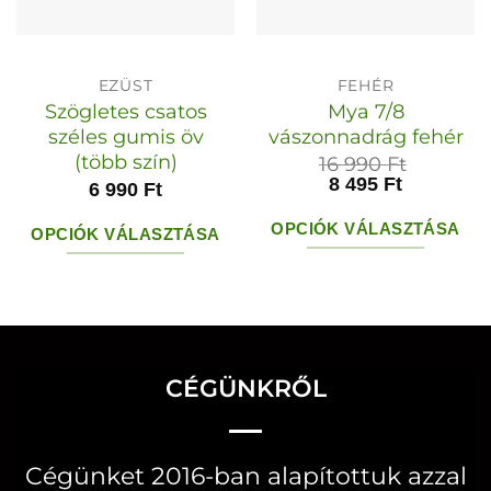
EZÜST
FEHÉR
Szögletes csatos
Mya 7/8
széles gumis öv
vászonnadrág fehér
(több szín)
16 990
Ft
8 495
Ft
6 990
Ft
OPCIÓK VÁLASZTÁSA
OPCIÓK VÁLASZTÁSA
Ennek
Ennek
a
a
terméknek
terméknek
több
több
CÉGÜNKRŐL
variációja
variációja
van.
van.
A
A
Cégünket 2016-ban alapítottuk azzal
változatok