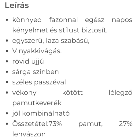
Leírás
könnyed fazonnal egész napos
kényelmet és stílust biztosít.
egyszerű, laza szabású,
V nyakkivágás.
rövid ujjú
sárga színben
széles passzéval
vékony kötött lélegző
pamutkeverék
jól kombinálható
Összetétel:73% pamut, 27%
lenvászon