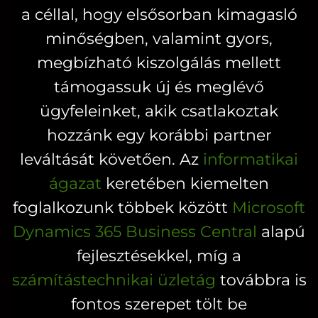
változatok
a céllal, hogy elsősorban kimagasló
a
a
minőségben, valamint gyors,
termékoldal
termékoldalon
választhatók
megbízható kiszolgálás mellett
választhatók
ki
ki
támogassuk új és meglévő
ügyfeleinket, akik csatlakoztak
hozzánk egy korábbi partner
leváltását követően. Az
informatikai
ágazat
keretében kiemelten
foglalkozunk többek között
Microsoft
Dynamics 365 Business Central
alapú
fejlesztésekkel, míg a
számítástechnikai üzletág
továbbra is
fontos szerepet tölt be