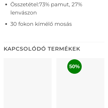
Összetétel:73% pamut, 27%
lenvászon
30 fokon kímélő mosás
KAPCSOLÓDÓ TERMÉKEK
50%