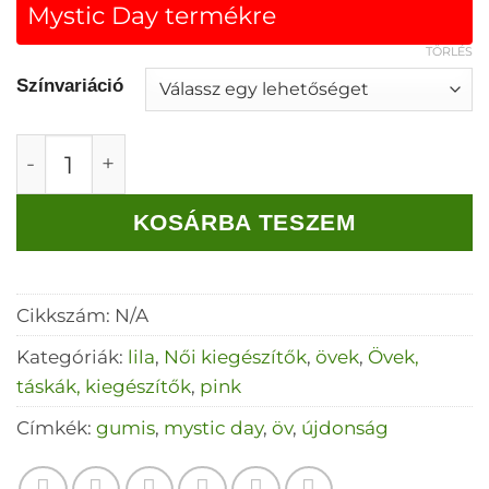
Mystic Day termékre
TÖRLÉS
Színvariáció
Ovális strasszos nagy csatos öv (több szín) m
KOSÁRBA TESZEM
Cikkszám:
N/A
Kategóriák:
lila
,
Női kiegészítők
,
övek
,
Övek,
táskák, kiegészítők
,
pink
Címkék:
gumis
,
mystic day
,
öv
,
újdonság