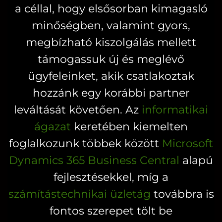
a
a céllal, hogy elsősorban kimagasló
a
termékoldal
minőségben, valamint gyors,
termékoldalon
választhatók
megbízható kiszolgálás mellett
választhatók
ki
ki
támogassuk új és meglévő
ügyfeleinket, akik csatlakoztak
hozzánk egy korábbi partner
leváltását követően. Az
informatikai
ágazat
keretében kiemelten
foglalkozunk többek között
Microsoft
Dynamics 365 Business Central
alapú
fejlesztésekkel, míg a
számítástechnikai üzletág
továbbra is
fontos szerepet tölt be