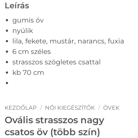
Leírás
gumis öv
nyúlik
lila, fekete, mustár, narancs, fuxia
6 cm széles
strasszos szögletes csattal
kb 70 cm
KEZDŐLAP
/
NŐI KIEGÉSZÍTŐK
/
ÖVEK
Ovális strasszos nagy
csatos öv (több szín)