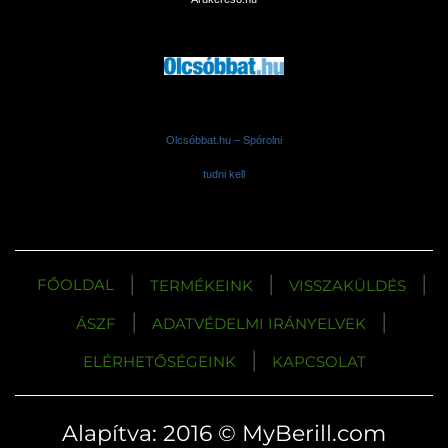
Olcsóbbat.hu – Spórolni
tudni kell
|
|
|
FŐOLDAL
TERMÉKEINK
VISSZAKÜLDÉS
|
|
ÁSZF
ADATVÉDELMI IRÁNYELVEK
|
ELÉRHETŐSÉGEINK
KAPCSOLAT
Alapítva: 2016 © MyBerill.com