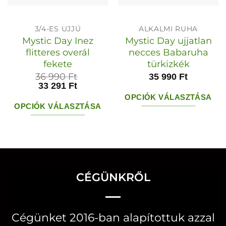
3/4-ES UJJÚ
ALKALMI RUHA
Mystic Day Inez
Mystic Day ujjatlan
flitteres overál
necces Babaruha
fekete
türkizkék
36 990
Ft
35 990
Ft
33 291
Ft
OPCIÓK VÁLASZTÁSA
OPCIÓK VÁLASZTÁSA
Ennek
Ennek
a
a
terméknek
terméknek
több
több
variációja
CÉGÜNKRŐL
variációja
van.
van.
A
A
változatok
Cégünket 2016-ban alapítottuk azzal
változatok