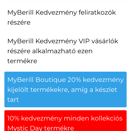
MyBerill Kedvezmény feliratkozók
részére
MyBerill Kedvezmény VIP vásárlók
részére alkalmazható ezen
termékre
MyBerill Boutique 20% kedvezmény
kijelölt termékekre, amíg a készlet
tart
10% kedvezmény minden kollekciós
Mystic Day termékre