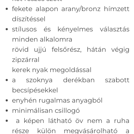
fekete alapon arany/bronz hímzett
díszítéssel
stílusos és kényelmes választás
minden alkalomra
rövid ujjú felsőrész, hátán végig
zipzárral
kerek nyak megoldással
a szoknya derékban szabott
becsípésekkel
enyhén rugalmas anyagból
minimálisan csillogó
a képen látható öv nem a ruha
része külön megvásárolható a