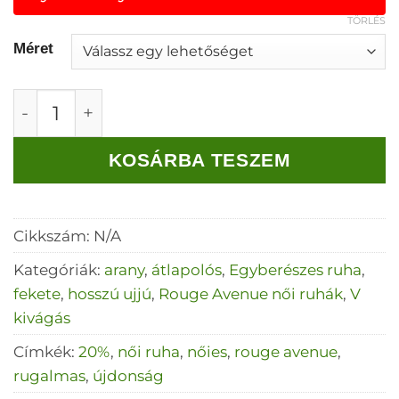
TÖRLÉS
Méret
Rouge Avenue Barokk szoknyás szett mennyi
KOSÁRBA TESZEM
Cikkszám:
N/A
Kategóriák:
arany
,
átlapolós
,
Egyberészes ruha
,
fekete
,
hosszú ujjú
,
Rouge Avenue női ruhák
,
V
kivágás
Címkék:
20%
,
női ruha
,
nőies
,
rouge avenue
,
rugalmas
,
újdonság