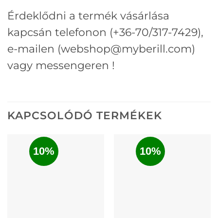
Érdeklődni a termék vásárlása
kapcsán telefonon (+36-70/317-7429),
e-mailen (webshop@myberill.com)
vagy messengeren !
KAPCSOLÓDÓ TERMÉKEK
10%
10%