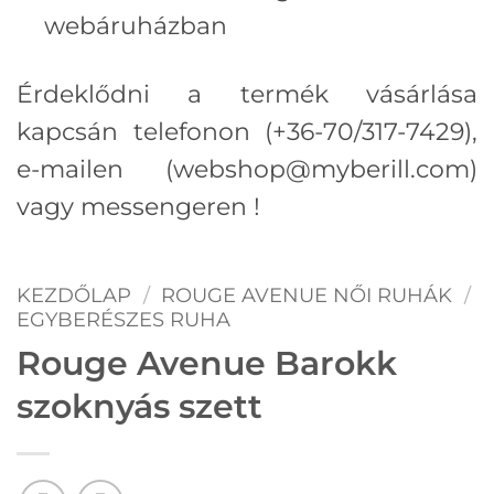
webáruházban
Érdeklődni a termék vásárlása
kapcsán telefonon (+36-70/317-7429),
e-mailen (webshop@myberill.com)
vagy messengeren !
KEZDŐLAP
/
ROUGE AVENUE NŐI RUHÁK
/
EGYBERÉSZES RUHA
Rouge Avenue Barokk
szoknyás szett