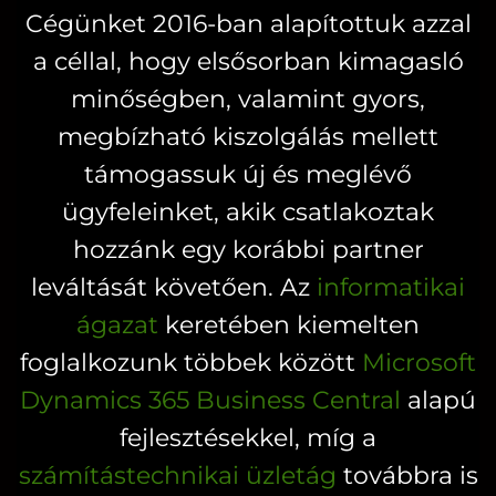
A
Cégünket 2016-ban alapítottuk azzal
A
változatok
a céllal, hogy elsősorban kimagasló
változatok
a
a
minőségben, valamint gyors,
termékoldalon
termékoldal
választhatók
megbízható kiszolgálás mellett
választhatók
ki
támogassuk új és meglévő
ki
ügyfeleinket, akik csatlakoztak
hozzánk egy korábbi partner
leváltását követően. Az
informatikai
ágazat
keretében kiemelten
foglalkozunk többek között
Microsoft
Dynamics 365 Business Central
alapú
fejlesztésekkel, míg a
számítástechnikai üzletág
továbbra is