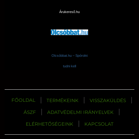
Árukereső.hu
Olcsóbbat.hu – Spórolni
tudni kell
|
|
|
FŐOLDAL
TERMÉKEINK
VISSZAKÜLDÉS
|
|
ÁSZF
ADATVÉDELMI IRÁNYELVEK
|
ELÉRHETŐSÉGEINK
KAPCSOLAT