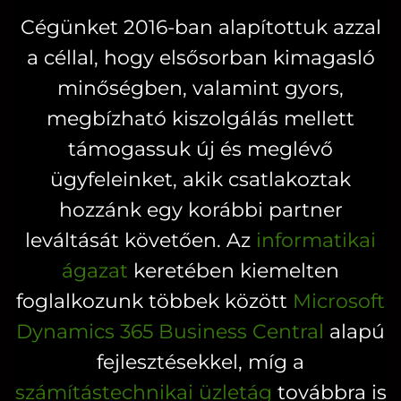
van.
változatok
Cégünket 2016-ban alapítottuk azzal
A
a
a céllal, hogy elsősorban kimagasló
változatok
termékoldal
a
minőségben, valamint gyors,
választhatók
termékoldalon
megbízható kiszolgálás mellett
ki
választhatók
támogassuk új és meglévő
ki
ügyfeleinket, akik csatlakoztak
hozzánk egy korábbi partner
leváltását követően. Az
informatikai
ágazat
keretében kiemelten
foglalkozunk többek között
Microsoft
Dynamics 365 Business Central
alapú
fejlesztésekkel, míg a
számítástechnikai üzletág
továbbra is