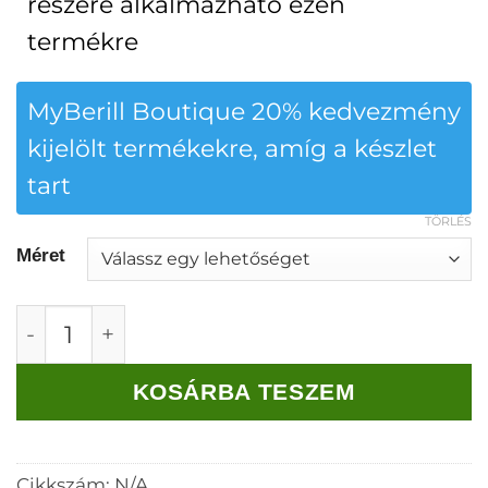
részére alkalmazható ezen
termékre
MyBerill Boutique 20% kedvezmény
kijelölt termékekre, amíg a készlet
tart
TÖRLÉS
Méret
Rouge Avenue Julcsi felső fekete mennyiség
KOSÁRBA TESZEM
Cikkszám:
N/A