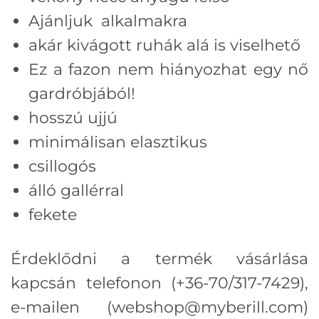
Ajánljuk alkalmakra
akár kivágott ruhák alá is viselhető
Ez a fazon nem hiányozhat egy nő
gardróbjából!
hosszú ujjú
minimálisan elasztikus
csillogós
álló gallérral
fekete
Érdeklődni a termék vásárlása
kapcsán telefonon (+36-70/317-7429),
e-mailen (webshop@myberill.com)