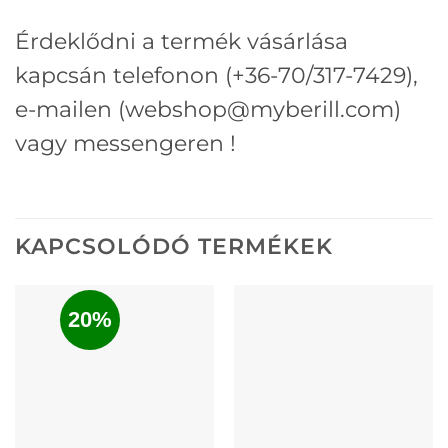
Érdeklődni a termék vásárlása
kapcsán telefonon (+36-70/317-7429),
e-mailen (webshop@myberill.com)
vagy messengeren !
KAPCSOLÓDÓ TERMÉKEK
20%