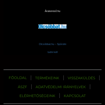
Árukereső.hu
Olcsóbbat.hu – Spórolni
tudni kell
|
|
|
FŐOLDAL
TERMÉKEINK
VISSZAKÜLDÉS
|
|
ÁSZF
ADATVÉDELMI IRÁNYELVEK
|
ELÉRHETŐSÉGEINK
KAPCSOLAT