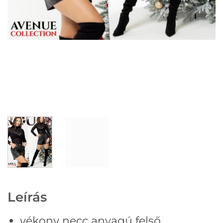
Leírás
vékony necc anyagú felső