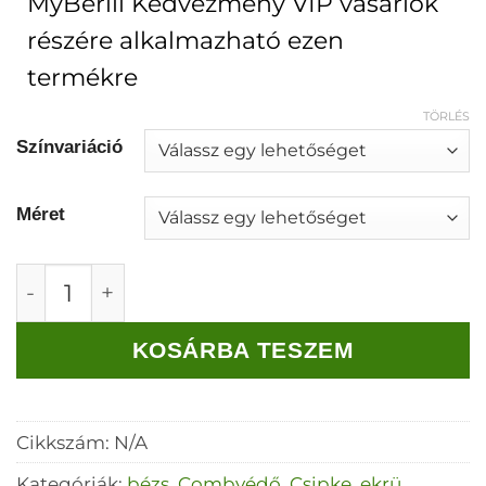
MyBerill Kedvezmény VIP vásárlók
részére alkalmazható ezen
termékre
TÖRLÉS
Színvariáció
Méret
Rugalmas csipke combvédő (bézs, fekete, ekr
KOSÁRBA TESZEM
Cikkszám:
N/A
Kategóriák:
bézs
,
Combvédő
,
Csipke
,
ekrü
,