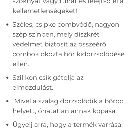
szoknyát vagy ruhát és felejtsd el a
kellemetlenségeket!
Széles, csipke combvédő, nagyon
szép színben, mely diszkrét
védelmet biztosít az összeérő
combok okozta bőr kidörzsölődése
ellen.
Szilikon csík gátolja az
elmozdulást.
Mivel a szalag dörzsölődik a bőröd
helyett, óhatatlan annak kopása.
Ügyelj arra, hogy a termék varrása