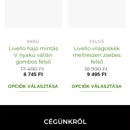
EKRÜ
FELSŐ
Livello hajó mintás
Livello világoskék
V nyakú vállán
mellrészen zsebes
gombos felső
felső
17 490
Ft
18 990
Ft
8 745
Ft
9 495
Ft
OPCIÓK VÁLASZTÁSA
OPCIÓK VÁLASZTÁSA
Ennek
Ennek
a
a
terméknek
terméknek
több
több
CÉGÜNKRŐL
variációja
variációja