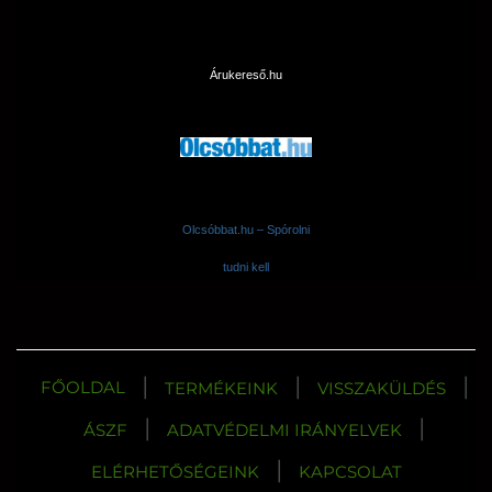
Árukereső.hu
Olcsóbbat.hu – Spórolni
tudni kell
|
|
|
FŐOLDAL
TERMÉKEINK
VISSZAKÜLDÉS
|
|
ÁSZF
ADATVÉDELMI IRÁNYELVEK
|
ELÉRHETŐSÉGEINK
KAPCSOLAT