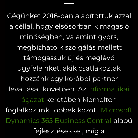
van.
van.
Cégünket 2016-ban alapítottuk azzal
A
A
a céllal, hogy elsősorban kimagasló
változatok
változatok
a
a
minőségben, valamint gyors,
termékoldalon
termékoldal
megbízható kiszolgálás mellett
választhatók
választhatók
támogassuk új és meglévő
ki
ki
ügyfeleinket, akik csatlakoztak
hozzánk egy korábbi partner
leváltását követően. Az
informatikai
ágazat
keretében kiemelten
foglalkozunk többek között
Microsoft
Dynamics 365 Business Central
alapú
fejlesztésekkel, míg a