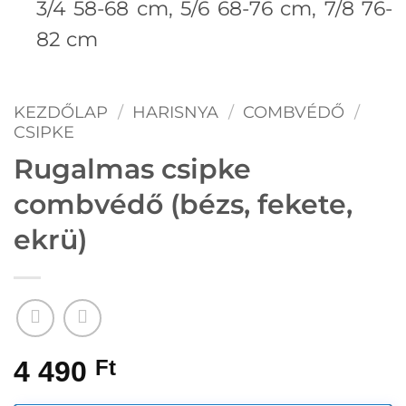
3/4 58-68 cm, 5/6 68-76 cm, 7/8 76-
82 cm
KEZDŐLAP
/
HARISNYA
/
COMBVÉDŐ
/
CSIPKE
Rugalmas csipke
combvédő (bézs, fekete,
ekrü)
4 490
Ft